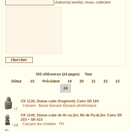
Auteur(s)(:année), revue, collection
355
références
(24 pages)
Tout
Début
-15
Précédent
19
20
21
22
23
24
CK 1130,
Statue-cube (fragment). Caire SR 184
Calcaire
Basse Époque-Époque ptolémaïque
+7
CK 1149,
Statue-cube de Ḥr-sȝ-Ȝst, fils de Pȝ-dj-Ȝst. Caire SR
203 + SR 415
Calcaire dur cristallin
TPI
+18