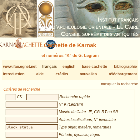
Institut français
d’archéologie orientale - Le Caire
Conseil suprême des antiquités
Cachette de Karnak
et numéros "K" de G. Legrain
www.ifao.egnet.net
français
english
base cachette
bibliographie
introduction
aide
crédits
nouvelles
téléchargement
masquer la recherche
Critères de recherche
CK
Recherche rapide
N° K (Legrain)
Musée du Caire: JE, CG, RT ou SR
Autres localisations, N° inventaire
Type objet, matière, remarques
Période, dynastie, règne