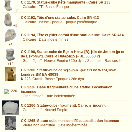
CK 1179,
Statue-cube (tête manquante). Caire SR 233
Calcaire
TPI-Basse Époque
+7
CK 1193,
Tête d’une statue-cube. Caire SR 413
Calcaire
Basse Époque-Époque ptolémaïque
+5
CK 1194,
Tête et pilier dorsal d’une statue-cube. Caire SR 414
Calcaire
Date indéterminée
+5
CK 1198,
Statue-cube de Bȝk-n-Ḫnsw [B], [fils de Jmn-m-jpt et
de Bȝkt-Mwt]. Caire RT 8/6/24/15 (= JE 36653 ?)
Granit "gris"
Nouvel Empire
/
20e dyn.
/
Sethnakht-Ramsès III
+12
CK 1206,
Statue-cube de Wȝḥ-jb-Rʿ-ḫw, fils de Wsr-Ḫnsw.
Londres BM EA 48039
K 223
Granit
Basse Époque
/
26e dyn.
CK 1226,
Base fragmentaire d’une statue. Localisation
inconnue
Granit "rose"
Date indéterminée
CK 1260,
Statue-cube (fragment). Caire, n° inconnu
Granit "noir"
Nouvel Empire
CK 1265,
Statue-cube non identifiée. Localisation inconnue
Pierre non identifiée
Date indéterminée