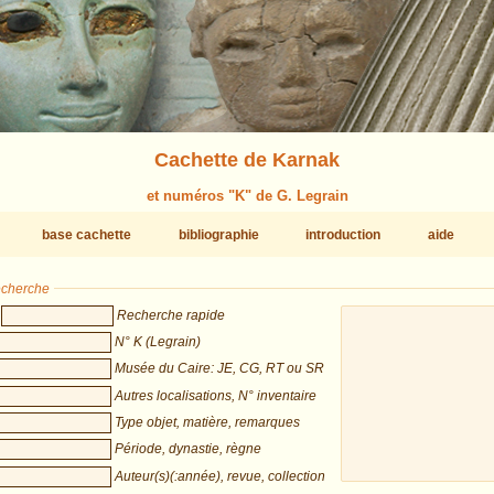
Cachette de Karnak
et numéros "K" de G. Legrain
base cachette
bibliographie
introduction
aide
recherche
Recherche rapide
N° K (Legrain)
Musée du Caire: JE, CG, RT ou SR
Autres localisations, N° inventaire
Type objet, matière, remarques
Période, dynastie, règne
Auteur(s)(:année), revue, collection