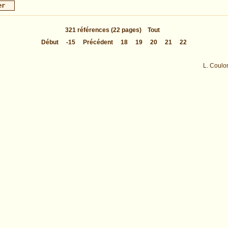
321
références
(22 pages)
Tout
Début
-15
Précédent
18
19
20
21
22
L. Coulo
tée en 0.032913 s.