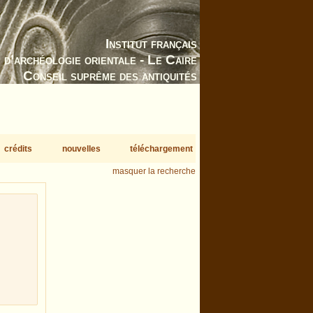
Institut français
d’archéologie orientale - Le Caire
Conseil suprême des antiquités
crédits
nouvelles
téléchargement
masquer la recherche