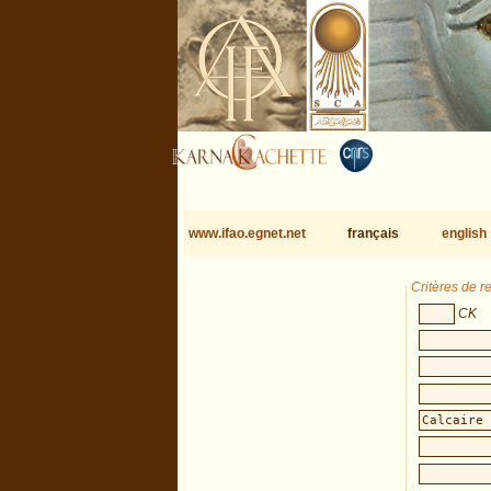
www.ifao.egnet.net
français
english
Critères de 
CK