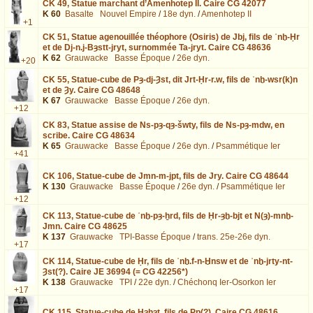
CK 49,
Statue marchant d’Amenhotep II. Caire CG 42077
K 60
Basalte
Nouvel Empire
/
18e dyn.
/
Amenhotep II
+1
CK 51,
Statue agenouillée théophore (Osiris) de Jbj, fils de ʿnḫ-Ḥr
et de Dj-n.j-Bȝstt-jryt, surnommée Ta-jryt. Caire CG 48636
K 62
Grauwacke
Basse Époque
/
26e dyn.
+20
CK 55,
Statue-cube de Pȝ-dj-Ȝst, dit Jrt-Ḥr-r.w, fils de ʿnḫ-wsr(k)n
et de Ȝy. Caire CG 48648
K 67
Grauwacke
Basse Époque
/
26e dyn.
+12
CK 83,
Statue assise de Ns-pȝ-qȝ-šwty, fils de Ns-pȝ-mdw, en
scribe. Caire CG 48634
K 65
Grauwacke
Basse Époque
/
26e dyn.
/
Psammétique Ier
+41
CK 106,
Statue-cube de Jmn-m-jpt, fils de Jry. Caire CG 48644
K 130
Grauwacke
Basse Époque
/
26e dyn.
/
Psammétique Ier
+12
CK 113,
Statue-cube de ʿnḫ-pȝ-ẖrd, fils de Ḥr-ȝḫ-bjt et N(ȝ)-mnḫ-
Jmn. Caire CG 48625
K 137
Grauwacke
TPI-Basse Époque
/
trans. 25e-26e dyn.
+17
CK 114,
Statue-cube de Ḥr, fils de ʿnḫ.f-n-Ḫnsw et de ʿnḫ-jrty-nt-
Ȝst(?). Caire JE 36994 (= CG 42256*)
K 138
Grauwacke
TPI
/
22e dyn.
/
Chéchonq Ier-Osorkon Ier
+17
CK 115,
Statue-cube de Ḥȝḥȝt, fils de Pp(?). Caire CG 48616