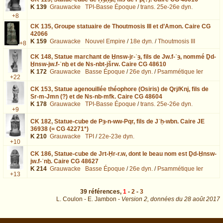
K 139
Grauwacke
TPI-Basse Époque
/
trans. 25e-26e dyn.
+8
CK 135,
Groupe statuaire de Thoutmosis III et d’Amon. Caire CG
42066
K 159
Grauwacke
Nouvel Empire
/
18e dyn.
/
Thoutmosis III
+8
CK 148,
Statue marchant de Ḫnsw-jr-ʿȝ, fils de Jw.f-ʿȝ, nommé Ḏd-
Ḫnsw-jw.f-ʿnḫ et de Ns-nbt-jšrw. Caire CG 48610
K 172
Grauwacke
Basse Époque
/
26e dyn.
/
Psammétique Ier
+22
CK 153,
Statue agenouillée théophore (Osiris) de Qrj/Knj, fils de
Sr-m-Jmn (?) et de Ns-nb-mfk. Caire CG 48604
K 178
Grauwacke
TPI-Basse Époque
/
trans. 25e-26e dyn.
+9
CK 182,
Statue-cube de Pȝ-n-ww-Pqr, fils de Jʿḥ-wbn. Caire JE
36938 (= CG 42271*)
K 210
Grauwacke
TPI
/
22e-23e dyn.
+10
CK 186,
Statue-cube de Jrt-Ḥr-r.w, dont le beau nom est Ḏd-Ḫnsw-
jw.f-ʿnḫ. Caire CG 48627
K 214
Grauwacke
Basse Époque
/
26e dyn.
/
Psammétique Ier
+13
39
références
,
1
-
2
-
3
L. Coulon - E. Jambon -
Version 2,
données du
28 août 2017
page=1&total=39&nb=15&descr=Greywacke : exécutée en 0.028861 s.