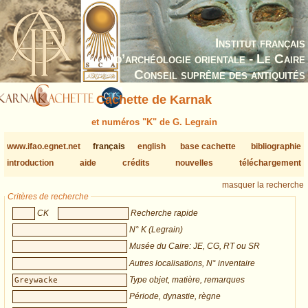
Institut français
d’archéologie orientale - Le Caire
Conseil suprême des antiquités
Cachette de Karnak
et numéros "K" de G. Legrain
www.ifao.egnet.net
français
english
base cachette
bibliographie
introduction
aide
crédits
nouvelles
téléchargement
masquer la recherche
Critères de recherche
CK
Recherche rapide
N° K (Legrain)
Musée du Caire: JE, CG, RT ou SR
Autres localisations, N° inventaire
Type objet, matière, remarques
Période, dynastie, règne