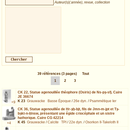
Auteur(s)(:année), revue, collection
39
références
(3 pages)
Tout
1
2
3
CK 22,
Statue agenouillée théophore (Osiris) de Ns-pȝ-sfj. Caire
JE 36674
K 23
Grauwacke
Basse Époque
/
26e dyn.
/
Psammétique Ier
+9
CK 36,
Statue agenouillée de Ḥr-ȝḫ-bjt, fils de Jmn-m-jpt et Tȝ-
bȝkt-n-Ḫnsw, présentant une égide criocéphale et un sistre
hathorique. Caire CG 42214
K 45
Grauwacke
/
Calcite
TPI
/
22e dyn.
/
Osorkon II-Takeloth II
+4