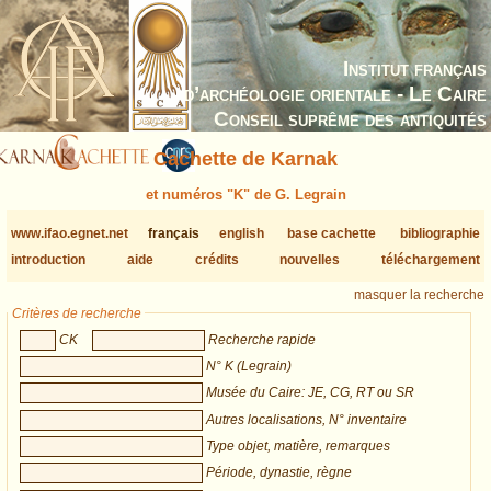
Institut français
d’archéologie orientale - Le Caire
Conseil suprême des antiquités
Cachette de Karnak
et numéros "K" de G. Legrain
www.ifao.egnet.net
français
english
base cachette
bibliographie
introduction
aide
crédits
nouvelles
téléchargement
masquer la recherche
Critères de recherche
CK
Recherche rapide
N° K (Legrain)
Musée du Caire: JE, CG, RT ou SR
Autres localisations, N° inventaire
Type objet, matière, remarques
Période, dynastie, règne