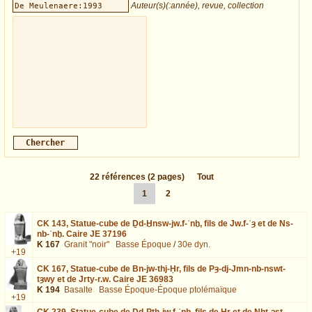
Auteur(s)(:année), revue, collection
22
références
(2 pages)
Tout
1
2
CK 143,
Statue-cube de Ḏd-Ḫnsw-jw.f-ʿnḫ, fils de Jw.f-ʿȝ et de Ns-
nb-ʿnḫ. Caire JE 37196
K 167
Granit "noir"
Basse Époque
/
30e dyn.
+19
CK 167,
Statue-cube de Bn-jw-thj-Ḥr, fils de Pȝ-dj-Jmn-nb-nswt-
tȝwy et de Jrty-r.w. Caire JE 36983
K 194
Basalte
Basse Époque-Époque ptolémaïque
+19
CK 239,
Statue-cube de Ḏd-Ptḥ-jw.f-ʿnḫ, fils de Ḥr et de Nḫt-ȝst.