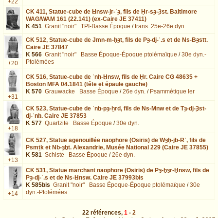
+22
CK 411,
Statue-cube de Ḫnsw-jr-ʿȝ, fils de Ḥr-sȝ-Ȝst. Baltimore
WAG/WAM 161 (22.141) (ex-Caire JE 37411)
K 451
Granit "noir"
TPI-Basse Époque
/
trans. 25e-26e dyn.
CK 512,
Statue-cube de Jmn-m-ḥȝt, fils de Pȝ-dj-ʿ.s et de Ns-Bȝstt.
Caire JE 37847
K 566
Granit "noir"
Basse Époque-Époque ptolémaïque
/
30e dyn.-
Ptolémées
+20
CK 516,
Statue-cube de ʿnḫ-Ḫnsw, fils de Ḥr. Caire CG 48635 +
Boston MFA 04.1841 (tête et épaule gauche)
K 570
Grauwacke
Basse Époque
/
26e dyn.
/
Psammétique Ier
+31
CK 523,
Statue-cube de ʿnḫ-pȝ-ẖrd, fils de Ns-Mnw et de Tȝ-dj-Ȝst-
dj-ʿnḫ. Caire JE 37853
K 577
Quartzite
Basse Époque
/
30e dyn.
+18
CK 527,
Statue agenouillée naophore (Osiris) de Wȝḥ-jb-Rʿ, fils de
Psmṯk et Nb-ȝḫt. Alexandrie, Musée National 229 (Caire JE 37855)
K 581
Schiste
Basse Époque
/
26e dyn.
+13
CK 531,
Statue marchant naophore (Osiris) de Pȝ-ḫȝr-Ḫnsw, fils de
Pȝ-dj-ʿ.s et de Ns-Ḫnsw. Caire JE 37993bis
K 585bis
Granit "noir"
Basse Époque-Époque ptolémaïque
/
30e
dyn.-Ptolémées
+14
22
références
,
1
-
2