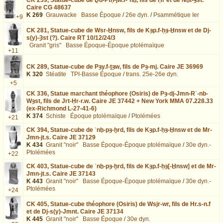
Caire CG 48637
K 269
Grauwacke
Basse Époque
/
26e dyn.
/
Psammétique Ier
+9
CK 281,
Statue-cube de Wsr-Ḫnsw, fils de Kȝp.f-ḥȝ-Ḫnsw et de Dj-
s(y)-Ȝst (?). Caire RT 10/12/24/3
Granit "gris"
Basse Époque-Époque ptolémaïque
+11
CK 289,
Statue-cube de Pȝy.f-ṯȝw, fils de Pȝ-mj. Caire JE 36969
K 320
Stéatite
TPI-Basse Époque
/
trans. 25e-26e dyn.
+5
CK 336,
Statue marchant théophore (Osiris) de Pȝ-dj-Jmn-Rʿ-nb-
Wȝst, fils de Jrt-Ḥr-r.w. Caire JE 37442 + New York MMA 07.228.33
(ex-Richmond L-27-41-6)
K 374
Schiste
Époque ptolémaïque
/
Ptolémées
+21
CK 394,
Statue-cube de ʿnḫ-pȝ-ẖrd, fils de Kȝp.f-ḥȝ-Ḫnsw et de Mr-
Jmn-jt.s. Caire JE 37129
K 434
Granit "noir"
Basse Époque-Époque ptolémaïque
/
30e dyn.-
Ptolémées
+22
CK 403,
Statue-cube de ʿnḫ-pȝ-ẖrd, fils de Kȝp.f-ḥȝ[-Ḫnsw] et de Mr-
Jmn-jt.s. Caire JE 37143
K 443
Granit "noir"
Basse Époque-Époque ptolémaïque
/
30e dyn.-
Ptolémées
+24
CK 405,
Statue-cube théophore (Osiris) de Wsjr-wr, fils de Hr.s-n.f
et de Dj-s(y)-Jmnt. Caire JE 37134
K 445
Granit "noir"
Basse Époque
/
30e dyn.