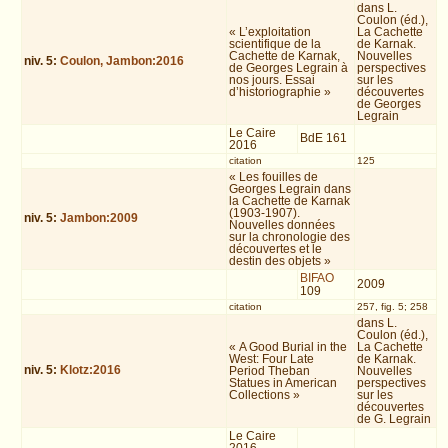
dans L.
Coulon (éd.),
« L’exploitation
La Cachette
scientifique de la
de Karnak.
Cachette de Karnak,
Nouvelles
niv.
5
:
Coulon, Jambon:2016
de Georges Legrain à
perspectives
nos jours. Essai
sur les
d’historiographie »
découvertes
de Georges
Legrain
Le Caire
BdE 161
2016
citation
125
« Les fouilles de
Georges Legrain dans
la Cachette de Karnak
(1903-1907).
niv.
5
:
Jambon:2009
Nouvelles données
sur la chronologie des
découvertes et le
destin des objets »
BIFAO
2009
109
citation
257, fig. 5; 258
dans L.
Coulon (éd.),
« A Good Burial in the
La Cachette
West: Four Late
de Karnak.
niv.
5
:
Klotz:2016
Period Theban
Nouvelles
Statues in American
perspectives
Collections »
sur les
découvertes
de G. Legrain
Le Caire