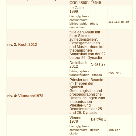
CGC 48601-48649
Le Caire
1999
hiéroglyphes
-
commentaire
-
111-112; pl. 49
bibliographie
-
photo
-
description
“Die den Amun mit
ihrer Stimme
zufriedenstellen”.
Gottesgemahlinen
niv.
3
:
Koch:2012
und Musikerrinen im
thebanischen
Amunstaat von der 22.
bis zur 26. Dynastie
Dettelbach
SRaT 27
2012
bibliographie
-
255, Nr 2
translittération
-
citation
Priester und Beamte
im Theben der
Spätzeit.
Genealogische und
prosopographische
niv.
4
:
Vittmann:1978
Untersuchungen zum
thebanischen
Priester- und
Beamtentum der 25.
und 26. Dynastie
Vienne
BeitrÄg 1
1978
hiéroglyphes
-
commentaire
-
dessin
-
156-157
citation