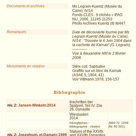
Documents et archives
Ms Legrain-Kuentz (Musée du
Caire), IV/14
Fonds CLES : 9 clichés = IFAO
NU_2006_11245-11253
Photo Archives Kuentz (II) III/447
Remarques
Date de découverte fournie par Ms
Legrain-Kuentz (Musée du Caire),
IV/14 : “Trouvée le 6 Juin 1904 dans
la cachette de Karnak” (G. Legrain).
————
Vue à Alexandrie NM le 2 février
2008.
Monuments en relation
Stèle coll. Sabbatier
Graffito sur un bloc de Karnak
(ASAE 5, 1904, 41)
Voir Vittmann:1978, 156-157
Bibliographie
Inschriften der
niv.
2
:
Jansen-Winkeln:2014
Spätzeit. Teil IV: Die
26. Dynastie
Wiesbaden
2014
hiéroglyphes
-
JWIS IV, 1059
bibliographie
-
citation
(Nr. 60.561)
Statues of the XXVth
niv.
2
:
Josephson, el-Damaty:1999
and XXVIth Dynasties.