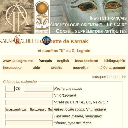
Institut français
d’archéologie orientale - Le Caire
Conseil suprême des antiquités
Cachette de Karnak
et numéros "K" de G. Legrain
www.ifao.egnet.net
français
english
base cachette
bibliographie
introduction
aide
crédits
nouvelles
téléchargement
masquer la recherche
Critères de recherche
CK
Recherche rapide
N° K (Legrain)
Musée du Caire: JE, CG, RT ou SR
Autres localisations, N° inventaire
Type objet, matière, remarques
Période, dynastie, règne