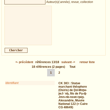
Auteur(s)(:année), revue, collection
<-
précédent
références
13/18
suivant
->
retour liste
18
références
(2 pages)
Tout
1
2
Identifiant
CK 383 :
Statue
marchant théophore
(Osiris) de Ḏd-Mnṯw-
jw.f-ʿnḫ, fils de Pȝ-dj-
Jmn-nb-nswt-tȝwy.
Alexandrie, Musée
National 122 (= Caire
CG 48649)