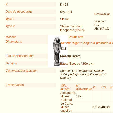
K
K 423
Date de découverte
6/6/1904
Grauwacke
Type 1
Statue
Source :
CG
Type 2
Statue marchant
JE: Schiste
théophore (Osiris)
Matière
Remarques matière
Dimensions
hauteur
largeur
longueur
profondeur
33.3
État de conservation
Presque intact
Datation
Basse Époque
/
26e dyn.
Commentaires datation
Source : CG: “middle of Dynasty
XXVI, perhaps during the reign of
Necho II”
Conservation
Ville,
N°
JE
CG
R
musée
d'inventaire
Alexandrie,
Musée
122
National
Le Caire,
Musée
37370
48649
égyptien