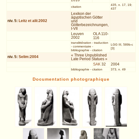
2016
435, n. 17, 19;
citation
437
Lexikon der
ägyptischen Götter
niv.
5
:
Leitz et alii:2002
und
Götterbezeichnungen,
I-VII
Leuven
OLA 110-
2002
116
translittération
-
traduction
LGG III, 589b-c
-
commentaire
-
[3]
bibliographie
-
citation
« Three Unpublished
niv.
5
:
Selim:2004
Late Period Statues »
SAK
32
2004
bibliographie
-
citation
373, n. 49
Documentation photographique