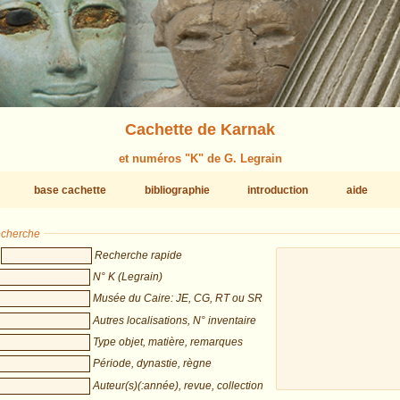
Cachette de Karnak
et numéros "K" de G. Legrain
base cachette
bibliographie
introduction
aide
recherche
Recherche rapide
N° K (Legrain)
Musée du Caire: JE, CG, RT ou SR
Autres localisations, N° inventaire
Type objet, matière, remarques
Période, dynastie, règne
Auteur(s)(:année), revue, collection