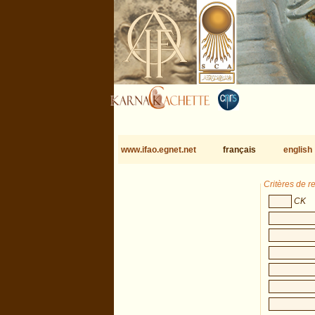
www.ifao.egnet.net
français
english
Critères de 
CK