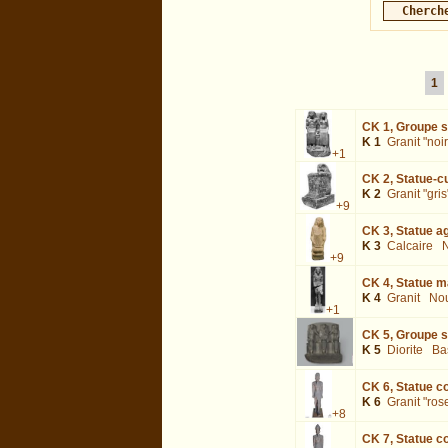
1
CK 1,
Groupe st
K 1
Granit "noir
+1
CK 2,
Statue-cu
K 2
Granit "gris
+9
CK 3,
Statue a
K 3
Calcaire
N
+9
CK 4,
Statue m
K 4
Granit
Nou
+1
CK 5,
Groupe st
K 5
Diorite
Ba
CK 6,
Statue co
K 6
Granit "ros
+8
CK 7,
Statue co