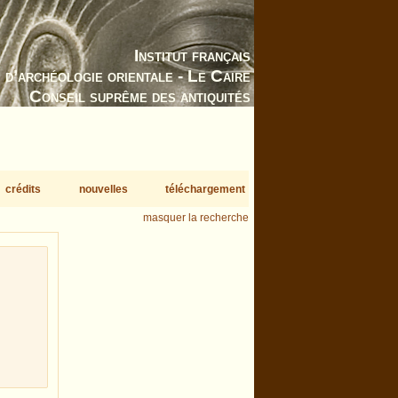
Institut français
d’archéologie orientale - Le Caire
Conseil suprême des antiquités
crédits
nouvelles
téléchargement
masquer la recherche