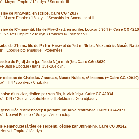
e"
Moyen Empire
/
12e dyn.
/
Sésostris III
ssise de Mnṯw-ḥtp, en scribe. Caire CG 42037
"
Moyen Empire
/
12e dyn.
/
Sésostris Ier-Amenemhat II
sise de Rʿ-mss-nḫt, fils de Mry-Bȝstt, en scribe. Louxor J.934 (= Caire CG 4216
"
Nouvel Empire
/
20e dyn.
/
Ramsès IV-Ramsès VI
cube de Jʿḥ-ms, fils de Pȝ-ḫȝr-Ḫnsw et de Ȝst-m-Ȝḫ-bjt. Alexandrie, Musée Natio
ir"
Époque ptolémaïque
/
Ptolémées
ssise de Pȝ-dj-Jmn-jpt, fils de N(ȝ)-mnḫ-Ȝst. Caire CG 48620
PI-Basse Époque
/
trans. 25e-26e dyn.
un colosse de Chabaka. Assouan, Musée Nubien, n° inconnu (= Caire CG 42010)
se"
TPI
/
25e dyn.
/
Chabaka
ssise d’un vizir, dédiée par son fils, le vizir ʿnḫw. Caire CG 42034
s"
DPI
/
13e dyn.
/
Sobekhotep III Sekhemrê-Souadjtaouy
agenouillée d'Amenhotep II portant une table d’offrande. Caire CG 42073
s"
Nouvel Empire
/
18e dyn.
/
Amenhotep II
de Renenoutet (à tête de serpent), dédiée par Jmn-m-ḥb. Caire CG 39142
Nouvel Empire
/
18e dyn.