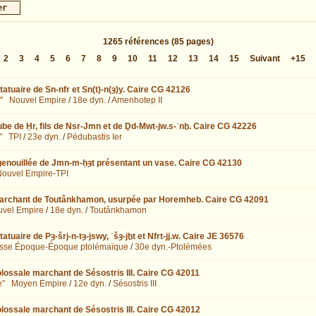
1265
références
(85 pages)
2
3
4
5
6
7
8
9
10
11
12
13
14
15
Suivant
+15
atuaire de Sn-nfr et Sn(t)-n(ȝ)y. Caire CG 42126
"
Nouvel Empire
/
18e dyn.
/
Amenhotep II
be de Ḥr, fils de Nsr-Jmn et de Ḏd-Mwt-jw.s-ʿnḫ. Caire CG 42226
"
TPI
/
23e dyn.
/
Pédubastis Ier
genouillée de Jmn-m-ḥȝt présentant un vase. Caire CG 42130
ouvel Empire-TPI
archant de Toutânkhamon, usurpée par Horemheb. Caire CG 42091
vel Empire
/
18e dyn.
/
Toutânkhamon
atuaire de Pȝ-šrj-n-tȝ-jswy, ʿšȝ-jḫt et Nfrt-jj.w. Caire JE 36576
sse Époque-Époque ptolémaïque
/
30e dyn.-Ptolémées
lossale marchant de Sésostris III. Caire CG 42011
e"
Moyen Empire
/
12e dyn.
/
Sésostris III
lossale marchant de Sésostris III. Caire CG 42012