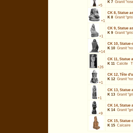
K 7
Granit "ros
+5
CK 8,
Statue a
K 8
Granit "gris
+1
CK 9,
Statue as
K 9
Granit "gris
+1
CK 10,
Statue-
K 10
Granit "no
+14
CK 11,
Statue a
K 11
Calcite
T
+26
CK 12,
Tête d’
K 12
Granit "ro
+1
CK 13,
Statue a
K 13
Granit "gri
+1
CK 14,
Statue 
K 14
Granit "gri
+9
CK 15,
Statue 
K 15
Calcaire