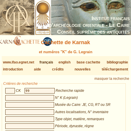
Institut français
d’archéologie orientale - Le Caire
Conseil suprême des antiquités
Cachette de Karnak
et numéros "K" de G. Legrain
www.ifao.egnet.net
français
english
base cachette
bibliographie
introduction
aide
crédits
nouvelles
téléchargement
masquer la recherche
Critères de recherche
CK
Recherche rapide
N° K (Legrain)
Musée du Caire: JE, CG, RT ou SR
Autres localisations, N° inventaire
Type objet, matière, remarques
Période, dynastie, règne