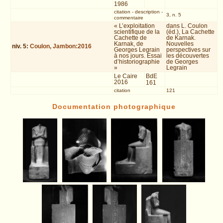
1986
citation
-
description
-
3, n. 5
commentaire
« L’exploitation
dans L. Coulon
scientifique de la
(éd.), La Cachette
Cachette de
de Karnak.
Karnak, de
Nouvelles
niv.
5
:
Coulon, Jambon:2016
Georges Legrain
perspectives sur
à nos jours. Essai
les découvertes
d’historiographie
de Georges
»
Legrain
Le Caire
BdE
2016
161
citation
121
Documentation photographique