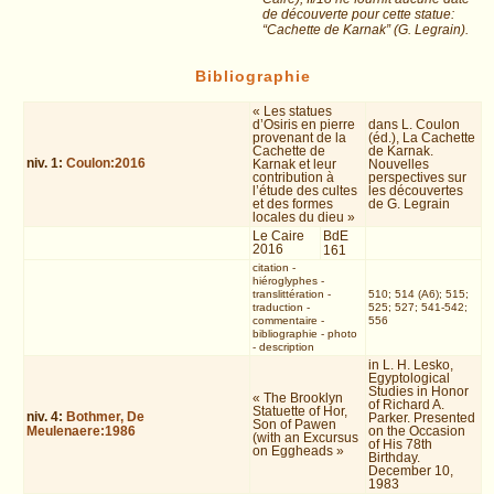
de découverte pour cette statue:
“Cachette de Karnak” (G. Legrain).
Bibliographie
« Les statues
d’Osiris en pierre
dans L. Coulon
provenant de la
(éd.), La Cachette
Cachette de
de Karnak.
niv.
1
:
Coulon:2016
Karnak et leur
Nouvelles
contribution à
perspectives sur
l’étude des cultes
les découvertes
et des formes
de G. Legrain
locales du dieu »
Le Caire
BdE
2016
161
citation
-
hiéroglyphes
-
translittération
-
510; 514 (A6); 515;
traduction
-
525; 527; 541-542;
commentaire
-
556
bibliographie
-
photo
-
description
in L. H. Lesko,
Egyptological
Studies in Honor
« The Brooklyn
of Richard A.
Statuette of Hor,
niv.
4
:
Bothmer, De
Parker. Presented
Son of Pawen
Meulenaere:1986
on the Occasion
(with an Excursus
of His 78th
on Eggheads »
Birthday.
December 10,
1983