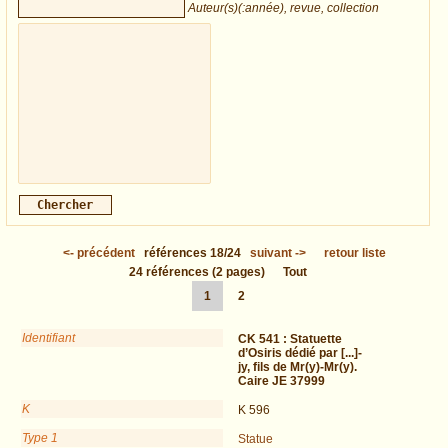
Auteur(s)(:année), revue, collection
<-
précédent
références
18/24
suivant
->
retour liste
24
références
(2 pages)
Tout
1
2
Identifiant
CK 541 :
Statuette
d’Osiris dédié par [...]-
jy, fils de Mr(y)-Mr(y).
Caire JE 37999
K
K 596
Type 1
Statue