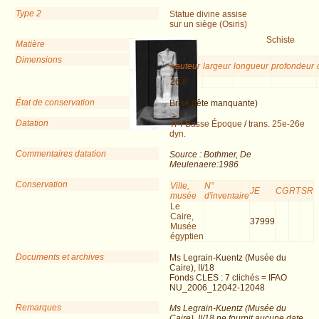
Type 2
Statue divine assise
sur un siège (Osiris)
Schiste
Matière
Dimensions
hauteur
largeur
longueur
profondeur
26.8
État de conservation
Brisé (tête manquante)
Datation
TPI-Basse Époque
/
trans. 25e-26e
dyn.
Commentaires datation
Source : Bothmer, De
Meulenaere:1986
Conservation
Ville,
N°
JE
CG
RT
SR
musée
d'inventaire
Le
Caire,
37999
Musée
égyptien
Documents et archives
Ms Legrain-Kuentz (Musée du
Caire), II/18
Fonds CLES : 7 clichés = IFAO
NU_2006_12042-12048
Remarques
Ms Legrain-Kuentz (Musée du
Caire), II/18 ne fournit aucune date