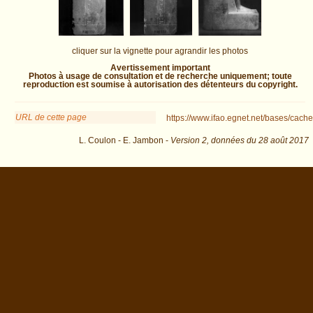
cliquer sur la vignette pour agrandir les photos
Avertissement important
Photos à usage de consultation et de recherche uniquement; toute
reproduction est soumise à autorisation des détenteurs du copyright.
URL de cette page
https://www.ifao.egnet.net/bases/cache
L. Coulon - E. Jambon -
Version 2,
données du
28 août 2017
ident=99&os=17 : exécutée en 0.014783 s.