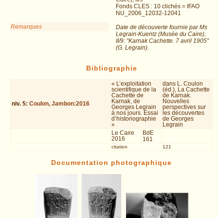
Fonds CLES : 10 clichés = IFAO
NU_2006_12032-12041
Remarques
Date de découverte fournie par Ms
Legrain-Kuentz (Musée du Caire),
II/9: “Karnak Cachette. 7 avril 1905”
(G. Legrain).
Bibliographie
« L’exploitation
dans L. Coulon
scientifique de la
(éd.), La Cachette
Cachette de
de Karnak.
Karnak, de
Nouvelles
niv.
5
:
Coulon, Jambon:2016
Georges Legrain
perspectives sur
à nos jours. Essai
les découvertes
d’historiographie
de Georges
»
Legrain
Le Caire
BdE
2016
161
citation
121
Documentation photographique