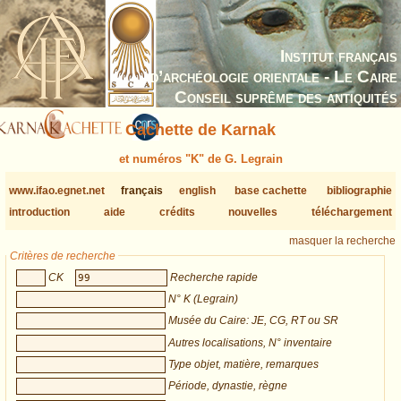
Institut français
d’archéologie orientale - Le Caire
Conseil suprême des antiquités
Cachette de Karnak
et numéros "K" de G. Legrain
www.ifao.egnet.net
français
english
base cachette
bibliographie
introduction
aide
crédits
nouvelles
téléchargement
masquer la recherche
Critères de recherche
CK
Recherche rapide
N° K (Legrain)
Musée du Caire: JE, CG, RT ou SR
Autres localisations, N° inventaire
Type objet, matière, remarques
Période, dynastie, règne