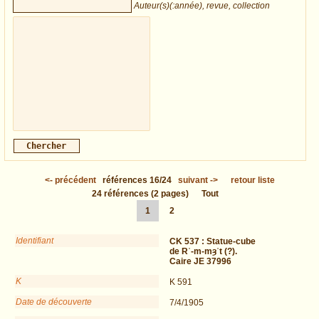
Auteur(s)(:année), revue, collection
<-
précédent
références
16/24
suivant
->
retour liste
24
références
(2 pages)
Tout
1
2
Identifiant
CK 537 :
Statue-cube
de Rʿ-m-mȝʿt (?).
Caire JE 37996
K
K 591
Date de découverte
7/4/1905