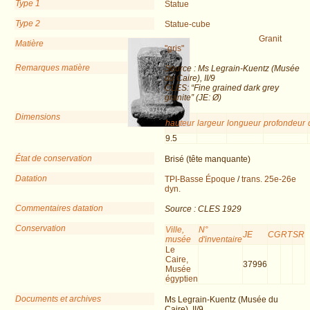
Type 1
Statue
Type 2
Statue-cube
Granit
Matière
"gris"
Remarques matière
Source : Ms Legrain-Kuentz (Musée
du Caire), II/9
CLES: “Fine grained dark grey
granite” (JE: Ø)
Dimensions
hauteur
largeur
longueur
profondeur
9.5
État de conservation
Brisé (tête manquante)
Datation
TPI-Basse Époque
/
trans. 25e-26e
dyn.
Commentaires datation
Source : CLES 1929
Conservation
Ville,
N°
JE
CG
RT
SR
musée
d'inventaire
Le
Caire,
37996
Musée
égyptien
Documents et archives
Ms Legrain-Kuentz (Musée du
Caire), II/9