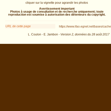
cliquer sur la vignette pour agrandir les photos
Avertissement important
Photos à usage de consultation et de recherche uniquement; toute
reproduction est soumise à autorisation des détenteurs du copyright.
URL de cette page
https://www.ifao.egnet.net/bases/cache
L. Coulon - E. Jambon -
Version 2,
données du
28 août 2017
ident=99&os=15 : exécutée en 0.012871 s.