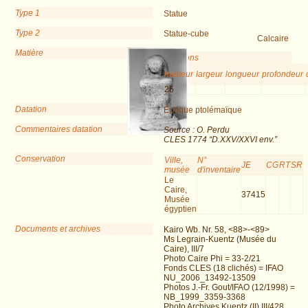
Type 1
Statue
Type 2
Statue-cube
Calcaire
Matière
Dimensions
hauteur
largeur
longueur
profondeur
25
Datation
Époque ptolémaïque
Commentaires datation
Source : O. Perdu
CLES 1774 “D.XXV/XXVI env.”
Conservation
Ville,
N°
JE
CG
RT
SR
musée
d'inventaire
Le
Caire,
37415
Musée
égyptien
Documents et archives
Kairo Wb. Nr. 58, <88>-<89>
Ms Legrain-Kuentz (Musée du
Caire), III/7
Photo Caire Phi = 33-2/21
Fonds CLES (18 clichés) = IFAO
NU_2006_13492-13509
Photos J.-Fr. Gout/IFAO (12/1998) =
NB_1999_3359-3368
Photo Archives Kuentz (II) III/428