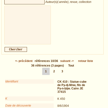
Auteur(s)(:année), revue, collection
<-
précédent
références
10/36
suivant
->
retour liste
36
références
(3 pages)
Tout
1
2
3
Identifiant
CK 410 :
Statue-cube
de Pȝ-dj-Mnw, fils de
Pȝ-n-ḫtjw. Caire JE
37415
K
K 450
Date de découverte
8/6/1904