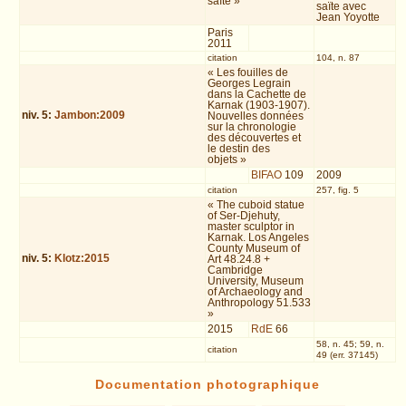
saïte »
saïte avec
Jean Yoyotte
Paris
2011
citation
104, n. 87
« Les fouilles de
Georges Legrain
dans la Cachette de
Karnak (1903-1907).
niv.
5
:
Jambon:2009
Nouvelles données
sur la chronologie
des découvertes et
le destin des
objets »
BIFAO
109
2009
citation
257, fig. 5
« The cuboid statue
of Ser-Djehuty,
master sculptor in
Karnak. Los Angeles
County Museum of
niv.
5
:
Klotz:2015
Art 48.24.8 +
Cambridge
University, Museum
of Archaeology and
Anthropology 51.533
»
2015
RdE
66
58, n. 45; 59, n.
citation
49 (err. 37145)
Documentation photographique