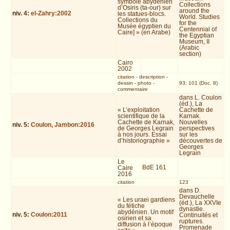
symbole abydénien
Collections
d’Osiris (ta-our) sur
around the
niv.
4
:
el-Zahry:2002
les statues-blocs.
World. Studies
Collections du
for the
Musée égyptien du
Centennial of
Caire] » (en Arabe)
the Egyptian
Museum, II
(Arabic
section)
Cairo
2002
citation
-
description
-
dessin
-
photo
-
93; 101 (Doc. 8)
commentaire
dans L. Coulon
(éd.), La
« L’exploitation
Cachette de
scientifique de la
Karnak.
Cachette de Karnak,
Nouvelles
niv.
5
:
Coulon, Jambon:2016
de Georges Legrain
perspectives
à nos jours. Essai
sur les
d’historiographie »
découvertes de
Georges
Legrain
Le
BdE 161
Caire
2016
citation
123
dans D.
Devauchelle
« Les uraei gardiens
(éd.), La XXVIe
du fétiche
dynastie.
abydénien. Un motif
niv.
5
:
Coulon:2011
Continuités et
osirien et sa
ruptures.
diffusion à l’époque
Promenade