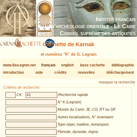
Institut français
d’archéologie orientale - Le Caire
Conseil suprême des antiquités
Cachette de Karnak
et numéros "K" de G. Legrain
www.ifao.egnet.net
français
english
base cachette
bibliographie
introduction
aide
crédits
nouvelles
téléchargement
masquer la recherche
Critères de recherche
CK
Recherche rapide
N° K (Legrain)
Musée du Caire: JE, CG, RT ou SR
Autres localisations, N° inventaire
Type objet, matière, remarques
Période, dynastie, règne