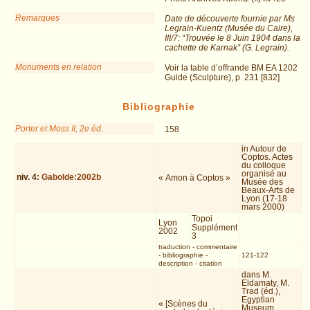
Remarques
Date de découverte fournie par Ms
Legrain-Kuentz (Musée du Caire),
III/7: “Trouvée le 8 Juin 1904 dans la
cachette de Karnak” (G. Legrain).
Monuments en relation
Voir la table d’offrande BM EA 1202
Guide (Sculpture), p. 231 [832]
Bibliographie
Porter et Moss II, 2e éd.
158
in Autour de
Coptos. Actes
du colloque
organisé au
niv.
4
:
Gabolde:2002b
« Amon à Coptos »
Musée des
Beaux-Arts de
Lyon (17-18
mars 2000)
Topoi
Lyon
Supplément
2002
3
traduction
-
commentaire
-
bibliographie
-
121-122
description
-
citation
dans M.
Eldamaty, M.
Trad (éd.),
Egyptian
« [Scènes du
Museum