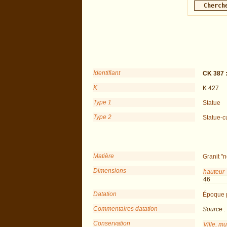
Identifiant
CK 387 
K
K 427
Type 1
Statue
Type 2
Statue-c
Matière
Granit "n
Dimensions
hauteur
46
Datation
Époque 
Commentaires datation
Source 
Conservation
Ville, m