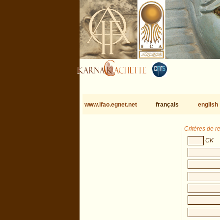
www.ifao.egnet.net
français
english
Critères de 
CK