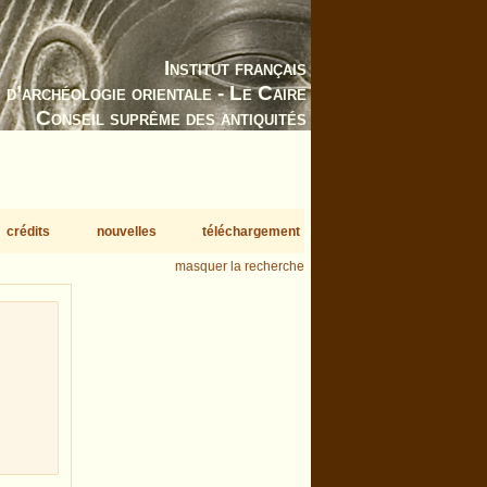
Institut français
d’archéologie orientale - Le Caire
Conseil suprême des antiquités
crédits
nouvelles
téléchargement
masquer la recherche