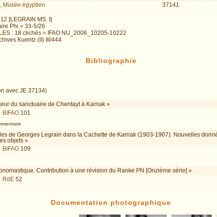
, Musée égyptien
37141
12 [LEGRAIN MS. I]
ire Phi = 33-5/26
LES : 18 clichés = IFAO NU_2006_10205-10222
hives Kuentz (II) III/444
Bibliographie
on avec JE 37134)
teur du sanctuaire de Chentayt à Karnak »
BIFAO
101
mmentaire
lles de Georges Legrain dans la Cachette de Karnak (1903-1907). Nouvelles donné
des objets »
BIFAO
109
onomastique. Contribution à une révision du Ranke PN [Onzième série] »
RdE
52
Documentation photographique