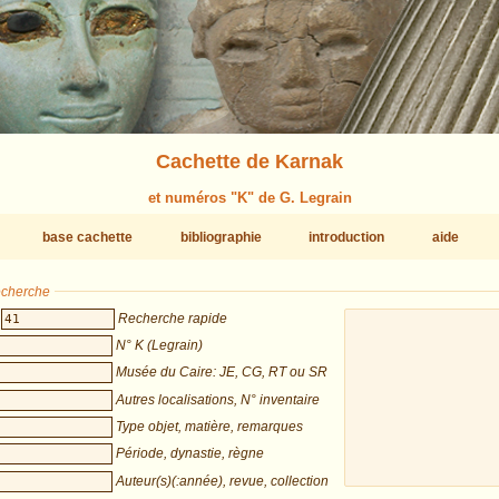
Cachette de Karnak
et numéros "K" de G. Legrain
base cachette
bibliographie
introduction
aide
recherche
Recherche rapide
N° K (Legrain)
Musée du Caire: JE, CG, RT ou SR
Autres localisations, N° inventaire
Type objet, matière, remarques
Période, dynastie, règne
Auteur(s)(:année), revue, collection