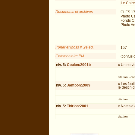
Le Caire
Documents et archives
CLES 17
Photo Ca
Fonds C
Photo Arc
Porter et Moss II, 2e éd.
157
Commentaire PM
(confusi
niv.
5
:
Coulon:2001b
« Un servi
citation
-
co
« Les foui
niv.
5
:
Jambon:2009
le destin 
citation
niv.
5
:
Thirion:2001
« Notes d’
citation