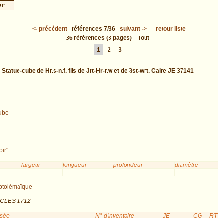
<-
précédent
références
7/36
suivant
->
retour liste
36
références
(3 pages)
Tout
1
2
3
:
Statue-cube de Hr.s-n.f, fils de Jrt-Ḥr-r.w et de Ȝst-wrt. Caire JE 37141
ube
oir"
largeur
longueur
profondeur
diamètre
ptolémaïque
: CLES 1712
usée
N° d'inventaire
JE
CG
RT