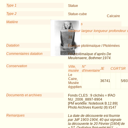
Type 1
Statue
Type 2
Statue-cube
Calcaire
Matière
Dimensions
hauteur
largeur
longueur
profondeur
31
Datation
Époque ptolémaïque
/
Ptolémées
Commentaires datation
Fin ptolémaïque d’après De
Meulenaere, Bothmer:1974.
Conservation
Ville,
N°
JE
CG
RT
SR
musée
d'inventaire
Le
Caire,
36741
5/9
Musée
égyptien
Documents et archives
Fonds CLES : 9 clichés = IFAO
NU_2006_8897-8904
[PM workfile: Notebook B.12.89]
Photo Archives Kuentz (II) I/147
Remarques
La date de découverte est fournie
par JdF 1903-1904, 40 qui signale
la découverte le 20 Février [1904] de
« 57. Oudjahor [ḥpt-wḏȝt Ḥr] […-