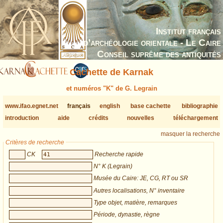
Institut français
d’archéologie orientale - Le Caire
Conseil suprême des antiquités
Cachette de Karnak
et numéros "K" de G. Legrain
www.ifao.egnet.net
français
english
base cachette
bibliographie
introduction
aide
crédits
nouvelles
téléchargement
masquer la recherche
Critères de recherche
CK
Recherche rapide
N° K (Legrain)
Musée du Caire: JE, CG, RT ou SR
Autres localisations, N° inventaire
Type objet, matière, remarques
Période, dynastie, règne