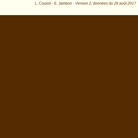
L. Coulon - E. Jambon -
Version 2,
données du
28 août 2017
ident=41&os=0 : exécutée en 0.013341 s.