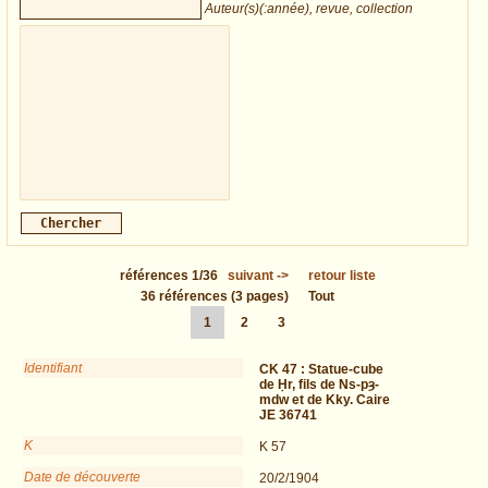
Auteur(s)(:année), revue, collection
références
1/36
suivant
->
retour liste
36
références
(3 pages)
Tout
1
2
3
Identifiant
CK 47 :
Statue-cube
de Ḥr, fils de Ns-pȝ-
mdw et de Kky. Caire
JE 36741
K
K 57
Date de découverte
20/2/1904