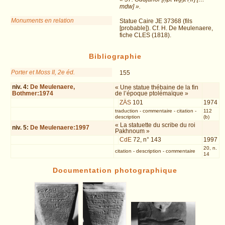
mdw] ».
Monuments en relation
Statue Caire JE 37368 (fils
[probable]). Cf. H. De Meulenaere,
fiche CLES (1818).
Bibliographie
Porter et Moss II, 2e éd.
155
niv.
4
:
De Meulenaere,
« Une statue thébaine de la fin
Bothmer:1974
de l’époque ptolémaïque »
ZÄS
101
1974
traduction
-
commentaire
-
citation
-
112
description
(b)
« La statuette du scribe du roi
niv.
5
:
De Meulenaere:1997
Pakhnoum »
CdE
72, n° 143
1997
20, n.
citation
-
description
-
commentaire
14
Documentation photographique