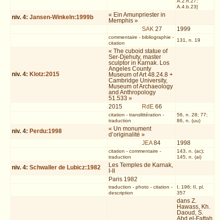
A.2.h.27;
A.4.b.23]
« Ein Amunpriester in
niv.
4
:
Jansen-Winkeln:1999b
Memphis »
SAK
27
1999
commentaire
-
bibliographie
-
131, n. 19
citation
« The cuboid statue of
Ser-Djehuty, master
sculptor in Karnak. Los
Angeles County
niv.
4
:
Klotz:2015
Museum of Art 48.24.8 +
Cambridge University,
Museum of Archaeology
and Anthropology
51.533 »
2015
RdE
66
citation
-
translittération
-
56, n. 28; 77;
traduction
86, n. (uu)
« Un monument
niv.
4
:
Perdu:1998
d’originalité »
JEA
84
1998
citation
-
commentaire
-
143, n. (ac);
traduction
145, n. (ai)
Les Temples de Karnak,
niv.
4
:
Schwaller de Lubicz:1982
I-II
Paris 1982
traduction
-
photo
-
citation
-
I, 196; II, pl.
description
357
dans Z.
Hawass, Kh.
Daoud, S.
Abd el-Fattah