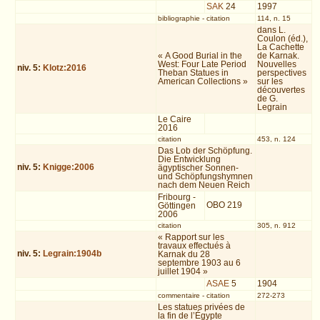
SAK
24
1997
bibliographie
-
citation
114, n. 15
dans L.
Coulon (éd.),
La Cachette
« A Good Burial in the
de Karnak.
West: Four Late Period
Nouvelles
niv.
5
:
Klotz:2016
Theban Statues in
perspectives
American Collections »
sur les
découvertes
de G.
Legrain
Le Caire
2016
citation
453, n. 124
Das Lob der Schöpfung.
Die Entwicklung
niv.
5
:
Knigge:2006
ägyptischer Sonnen-
und Schöpfungshymnen
nach dem Neuen Reich
Fribourg -
OBO 219
Göttingen
2006
citation
305, n. 912
« Rapport sur les
travaux effectués à
niv.
5
:
Legrain:1904b
Karnak du 28
septembre 1903 au 6
juillet 1904 »
ASAE
5
1904
commentaire
-
citation
272-273
Les statues privées de
la fin de l’Égypte