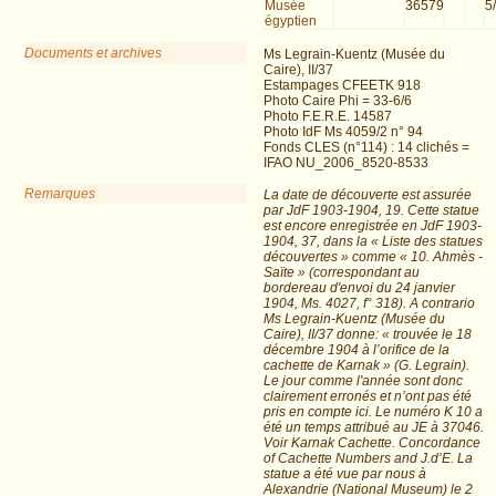
Musée
36579
5
égyptien
Documents et archives
Ms Legrain-Kuentz (Musée du
Caire), II/37
Estampages CFEETK 918
Photo Caire Phi = 33-6/6
Photo F.E.R.E. 14587
Photo IdF Ms 4059/2 n° 94
Fonds CLES (n°114) : 14 clichés =
IFAO NU_2006_8520-8533
Remarques
La date de découverte est assurée
par JdF 1903-1904, 19. Cette statue
est encore enregistrée en JdF 1903-
1904, 37, dans la « Liste des statues
découvertes » comme « 10. Ahmès -
Saïte » (correspondant au
bordereau d'envoi du 24 janvier
1904, Ms. 4027, f° 318). A contrario
Ms Legrain-Kuentz (Musée du
Caire), II/37 donne: « trouvée le 18
décembre 1904 à l’orifice de la
cachette de Karnak » (G. Legrain).
Le jour comme l'année sont donc
clairement erronés et n’ont pas été
pris en compte ici. Le numéro K 10 a
été un temps attribué au JE à 37046.
Voir Karnak Cachette. Concordance
of Cachette Numbers and J.d’E. La
statue a été vue par nous à
Alexandrie (National Museum) le 2