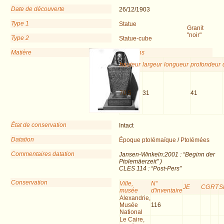
Date de découverte
26/12/1903
Type 1
Statue
Granit
"noir"
Type 2
Statue-cube
Matière
Dimensions
hauteur
largeur
longueur
profondeur
70.5
31
41
État de conservation
Intact
Datation
Époque ptolémaïque
/
Ptolémées
Commentaires datation
Jansen-Winkeln:2001 : “Beginn der
Ptolemäerzeit” )
CLES 114 : “Post-Pers”
Conservation
Ville,
N°
JE
CG
RT
S
musée
d'inventaire
Alexandrie,
Musée
116
National
Le Caire,