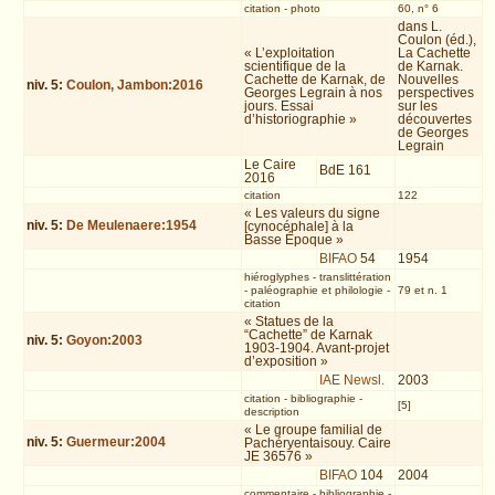
citation
-
photo
60, n° 6
dans L.
Coulon (éd.),
« L’exploitation
La Cachette
scientifique de la
de Karnak.
Cachette de Karnak, de
Nouvelles
niv.
5
:
Coulon, Jambon:2016
Georges Legrain à nos
perspectives
jours. Essai
sur les
d’historiographie »
découvertes
de Georges
Legrain
Le Caire
BdE 161
2016
citation
122
« Les valeurs du signe
niv.
5
:
De Meulenaere:1954
[cynocéphale] à la
Basse Époque »
BIFAO
54
1954
hiéroglyphes
-
translittération
-
paléographie et philologie
-
79 et n. 1
citation
« Statues de la
“Cachette” de Karnak
niv.
5
:
Goyon:2003
1903-1904. Avant-projet
d’exposition »
IAE Newsl.
2003
citation
-
bibliographie
-
[5]
description
« Le groupe familial de
niv.
5
:
Guermeur:2004
Pachéryentaisouy. Caire
JE 36576 »
BIFAO
104
2004
commentaire
-
bibliographie
-