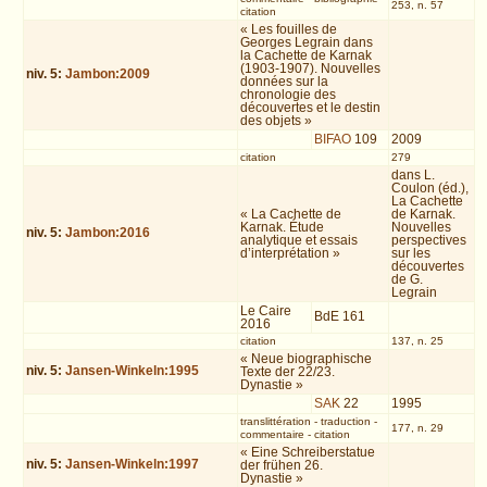
253, n. 57
citation
« Les fouilles de
Georges Legrain dans
la Cachette de Karnak
(1903-1907). Nouvelles
niv.
5
:
Jambon:2009
données sur la
chronologie des
découvertes et le destin
des objets »
BIFAO
109
2009
citation
279
dans L.
Coulon (éd.),
La Cachette
« La Cachette de
de Karnak.
Karnak. Étude
Nouvelles
niv.
5
:
Jambon:2016
analytique et essais
perspectives
d’interprétation »
sur les
découvertes
de G.
Legrain
Le Caire
BdE 161
2016
citation
137, n. 25
« Neue biographische
niv.
5
:
Jansen-Winkeln:1995
Texte der 22/23.
Dynastie »
SAK
22
1995
translittération
-
traduction
-
177, n. 29
commentaire
-
citation
« Eine Schreiberstatue
niv.
5
:
Jansen-Winkeln:1997
der frühen 26.
Dynastie »