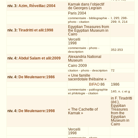
Karnak dans l’objectif
niv.
3
:
Azim, Réveillac:2004
de Georges Legrain
Paris 2004
commentaire
-
bibliographie
-
I, 295; 298-
photo
-
citation
299; II, 214
Egyptian Treasures from
niv.
3
:
Tiradritti et alii:1998
the Egyptian Museum in
Cairo
Vercelli
1998
commentaire
-
photo
-
352-353
description
Alexandria National
niv.
4
:
Abdul Salam et alii:2009
Museum
Cairo 2009
citation
-
photo
-
description
72
« Une famille
niv.
4
:
De Meulenaere:1986
sacerdotale thébaine »
BIFAO
86
1986
commentaire
-
paléographie
140, n. c et g
et philologie
-
citation
in F. Tiradritti
(éd.),
Egyptian
« The Cachette of
Treasures
niv.
4
:
De Meulenaere:1998
Karnak »
from the
Egyptian
Museum in
Cairo
Vercelli
1998
commentaire
-
photo
-