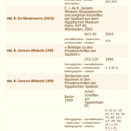
352-353
description
C. r. de K. Jansen-
Winkeln, Biographische
und religiöse Inschriften
niv.
4
:
De Meulenaere:2003b
der Spätzeit aus dem
Ägyptischen Museum
Kairo, ÄAT 45,
Wiesbaden, 2001
BiOr
60
2003
translittération
-
traduction
-
325
commentaire
-
citation
« Beiträge zu den
niv.
4
:
Jansen-Winkeln:1998
Privatinschriften der
Spätzeit »
ZÄS
125
1998
hiéroglyphes
-
translittération
-
traduction
-
commentaire
-
3; 4 (B.3)
bibliographie
-
citation
Sentenzen und
Maximen in den
niv.
4
:
Jansen-Winkeln:1999
Privatinschriften der
Ägyptischen Spätzeit
Achet
Schriften
Berlin
zur
1999
Ägyptologie
B1
8; 10-11; 15;
25; 27; 34; 54;
73; 88; 121;
hiéroglyphes
-
translittération
127 (Nr. 56)
-
traduction
-
commentaire
-
[A.1.c.21;
bibliographie
-
citation
A.1.c.31;