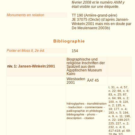
février 2008 et le numéro ANM y
était visible sur une étiquette.
Monuments en relation
TT 190 (Arrière-grand-père)
JE 37075 (Oncle) (d’après Jansen-
Winkeln:2001 mais mis en doute par
De Meulenaere:2003b)
Bibliographie
Porter et Moss II, 2e éd.
154
Biographische und
religiöse Inschriften der
niv.
1
:
Jansen-Winkeln:2001
Spätzeit aus dem
Ägyptischen Museum
Kairo
Wiesbaden
ÄAT 45
2001
I, 31, n. 4; 57,
n. 22; 66, n. 6;
83, n. 25; 87,
n. 64; 99, n. 2;
100, n. 9; 116,
hiéroglyphes
-
translittération
n. 2; 135, n.
-
traduction
-
commentaire
-
18; 177, n. 4;
paléographie et philologie
-
183, n. 5; 194,
bibliographie
-
photo
-
n. 9, n. 11; 196,
description
-
citation
n. 22; 199-207;
225; 227, n. 2;
232, n. 4; II,
417-418; pl. 69-
70 (Nr. 32)