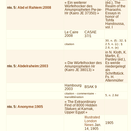
« Ein weiterer
(éd.), The
Würfelhocker des
Realm of the
niv.
5
:
Abd el Rahiem:2008
Amunpropheten Pw-jw-
Pharaohs.
Ḥr (Kairo JE 37350) »
Essays in
honor of
Tohfa
Handoussa,
vol. I
Le Caire
CASAE
2008
37/1
30, n. (f) ; 32, §
citation
2.5, n. (c) ; §
2.6, n. (e)
in N. Kloth, K.
Martin, E.
Pardey (éd.),
« Die Würfelhocker des
Es werde
niv.
5
:
Abdelraheim:2003
Amunpropheten Ḥr
niedergelegt
(Kairo JE 38013) »
als
Schriftstück.
Fs. H.
Altenmüller
Hambourg
BSAK 9
2003
citation
-
commentaire
-
5, n. 2.8d
translittération
« The Extraordinary
Find of 8000 Hidden
niv.
5
:
Anonyme:1905
Statues at Karnak,
Upper Egypt »
Illustrated
London
1905
News
Jan.
14, 1905