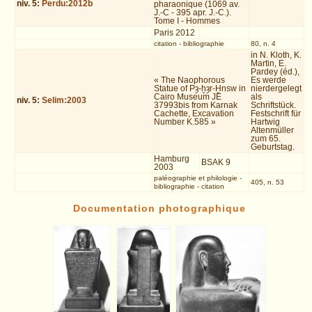
niv.
5
:
Perdu:2012b
pharaonique (1069 av.
J.-C - 395 apr. J.-C.).
Tome I - Hommes
Paris 2012
citation
-
bibliographie
80, n. 4
in N. Kloth, K.
Martin, E.
Pardey (éd.),
« The Naophorous
Es werde
Statue of Pȝ-ḫȝr-Ḫnsw in
nierdergelegt
Cairo Museum JE
als
niv.
5
:
Selim:2003
37993bis from Karnak
Schriftstück.
Cachette, Excavation
Festschrift für
Number K.585 »
Hartwig
Altenmüller
zum 65.
Geburtstag.
Hamburg
BSAK 9
2003
paléographie et philologie
-
405, n. 53
bibliographie
-
citation
Documentation photographique