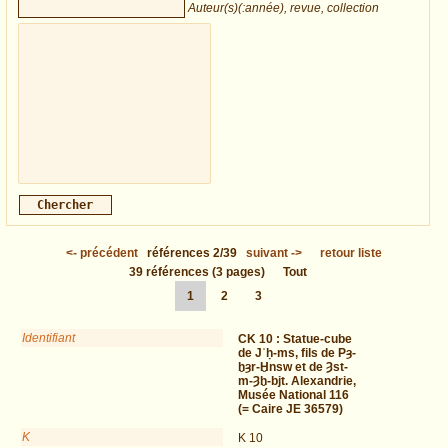
Auteur(s)(:année), revue, collection
<-
précédent
références
2/39
suivant
->
retour liste
39
références
(3 pages)
Tout
1
2
3
Identifiant
CK 10 :
Statue-cube
de Jʿḥ-ms, fils de Pȝ-
ḫȝr-Ḫnsw et de Ȝst-
m-Ȝḫ-bjt. Alexandrie,
Musée National 116
(= Caire JE 36579)
K
K 10