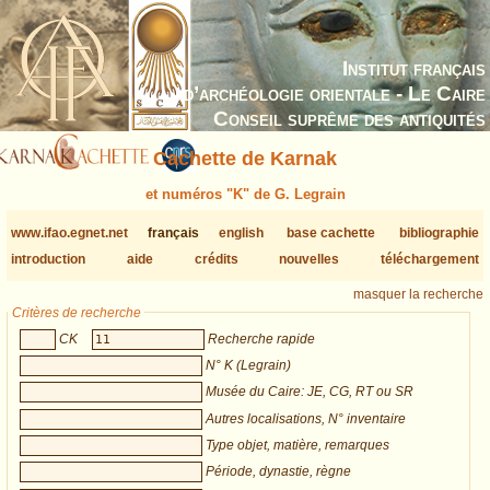
Institut français
d’archéologie orientale - Le Caire
Conseil suprême des antiquités
Cachette de Karnak
et numéros "K" de G. Legrain
www.ifao.egnet.net
français
english
base cachette
bibliographie
introduction
aide
crédits
nouvelles
téléchargement
masquer la recherche
Critères de recherche
CK
Recherche rapide
N° K (Legrain)
Musée du Caire: JE, CG, RT ou SR
Autres localisations, N° inventaire
Type objet, matière, remarques
Période, dynastie, règne