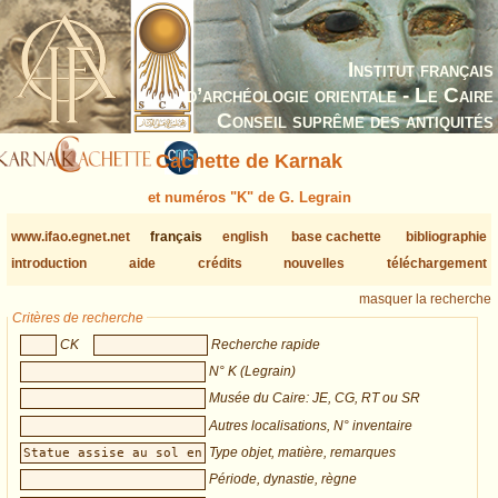
Institut français
d’archéologie orientale - Le Caire
Conseil suprême des antiquités
Cachette de Karnak
et numéros "K" de G. Legrain
www.ifao.egnet.net
français
english
base cachette
bibliographie
introduction
aide
crédits
nouvelles
téléchargement
masquer la recherche
Critères de recherche
CK
Recherche rapide
N° K (Legrain)
Musée du Caire: JE, CG, RT ou SR
Autres localisations, N° inventaire
Type objet, matière, remarques
Période, dynastie, règne