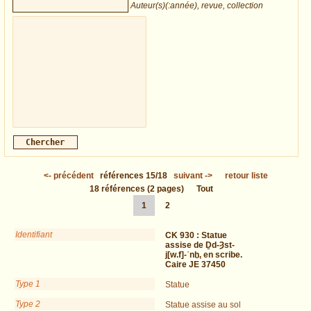
Auteur(s)(:année), revue, collection
<-
précédent
références
15/18
suivant
->
retour liste
18
références
(2 pages)
Tout
1
2
Identifiant
CK 930 :
Statue
assise de Ḏd-Ȝst-
j[w.f]-ʿnḫ, en scribe.
Caire JE 37450
Type 1
Statue
Type 2
Statue assise au sol