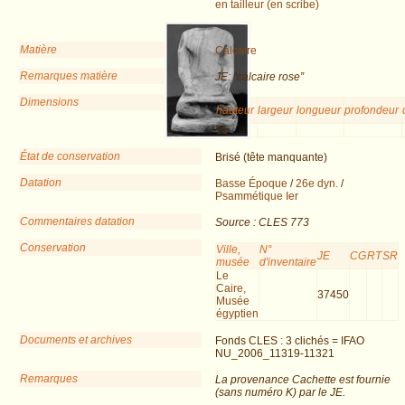
en tailleur (en scribe)
Matière
Calcaire
Remarques matière
JE: “calcaire rose”
Dimensions
hauteur
largeur
longueur
profondeur
11
État de conservation
Brisé (tête manquante)
Datation
Basse Époque
/
26e dyn.
/
Psammétique Ier
Commentaires datation
Source : CLES 773
Conservation
Ville,
N°
JE
CG
RT
SR
musée
d'inventaire
Le
Caire,
37450
Musée
égyptien
Documents et archives
Fonds CLES : 3 clichés = IFAO
NU_2006_11319-11321
Remarques
La provenance Cachette est fournie
(sans numéro K) par le JE.