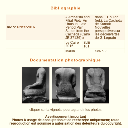
Bibliographie
« Archaism and
dans L. Coulon
Filial Piety: An
(éd.), La Cachette
Unusual Late
de Karnak.
niv.
5
:
Price:2016
Period Pair
Nouvelles
Statue from the
perspectives sur
Cachette (Cairo
les découvertes
JE 37136) »
de G. Legrain
Le Caire
BdE
2016
161
citation
486, n. 7
Documentation photographique
cliquer sur la vignette pour agrandir les photos
Avertissement important
Photos à usage de consultation et de recherche uniquement; toute
reproduction est soumise à autorisation des détenteurs du copyright.