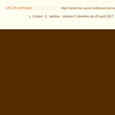
URL de cette page
https://www.ifao.egnet.net/bases/cache
L. Coulon - E. Jambon -
Version 2,
données du
28 août 2017
descr=Statue+assise+au+sol+en+tailleur+%28en+scribe%29&os=14 : exécutée
en 0.070637 s.