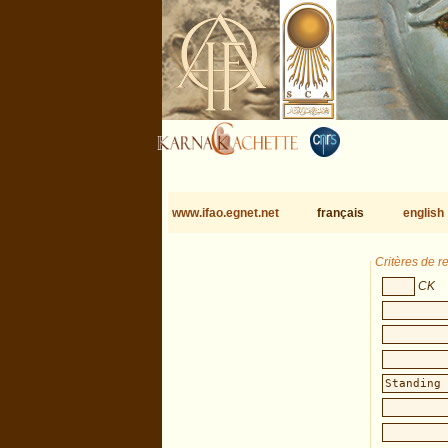
www.ifao.egnet.net
français
english
Critères de 
CK