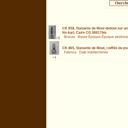
CK 858,
Statuette de Mout debout sur un d
Ns-kȝr). Caire CG 38917bis
Bronze
Basse Époque-Époque ptoléma
+9
CK 865,
Statuette de Mout, coiffée du p
Faïence
Date indéterminée
+4
descr=Standing%20statue%20of%20deity%20(Mut) :