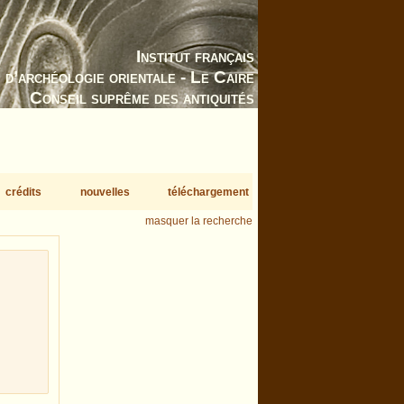
Institut français
d’archéologie orientale - Le Caire
Conseil suprême des antiquités
crédits
nouvelles
téléchargement
masquer la recherche