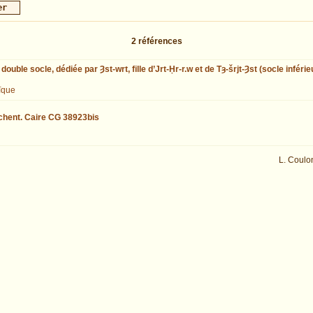
2
références
ouble socle, dédiée par Ȝst-wrt, fille d’Jrt-Ḥr-r.w et de Tȝ-šrjt-Ȝst (socle infér
ïque
schent. Caire CG 38923bis
L. Coulo
 exécutée en 0.04295 s.