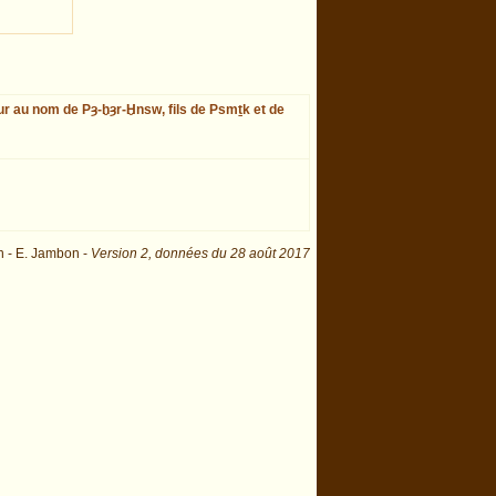
ieur au nom de Pȝ-ḫȝr-Ḫnsw, fils de Psmṯk et de
n - E. Jambon -
Version 2,
données du
28 août 2017