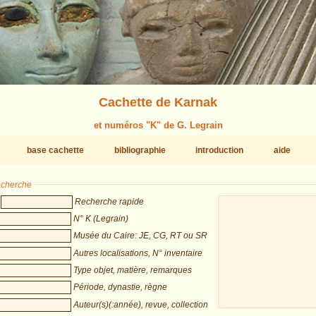
Cachette de Karnak
et numéros "K" de G. Legrain
base cachette
bibliographie
introduction
aide
recherche
Recherche rapide
N° K (Legrain)
Musée du Caire: JE, CG, RT ou SR
Autres localisations, N° inventaire
Type objet, matière, remarques
Période, dynastie, règne
Auteur(s)(:année), revue, collection