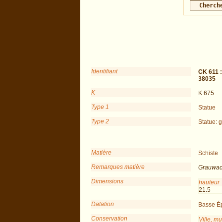
Identifiant
CK 611 
38035
K
K 675
Type 1
Statue
Type 2
Statue: 
Matière
Schiste
Remarques matière
Grauwac
Dimensions
hauteur
21.5
Datation
Basse É
Conservation
Ville, m