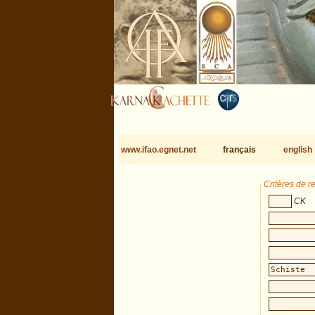
www.ifao.egnet.net
français
english
Critères de 
CK