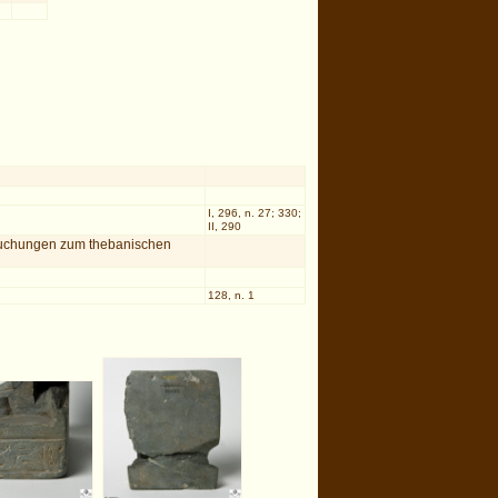
I, 296, n. 27; 330;
II, 290
suchungen zum thebanischen
128, n. 1