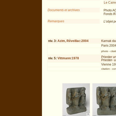
Le Caire
Documents et archives
Photo A
Fonds IF
Remarques
L’objet p
niv.
3
:
Azim, Réveillac:2004
Karnak dan
Paris 200
photo
-
citat
Priester 
niv.
5
:
Vittmann:1978
Priester-
Vienne 1
citation
-
co