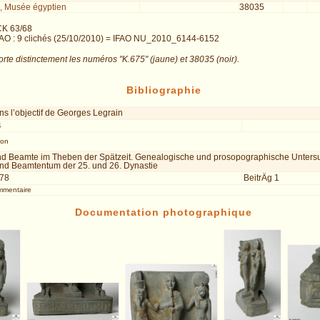
, Musée égyptien
38035
CK 63/68
AO : 9 clichés (25/10/2010) = IFAO NU_2010_6144-6152
orte distinctement les numéros "K.675" (jaune) et 38035 (noir).
Bibliographie
s l’objectif de Georges Legrain
4
ion
und Beamte im Theben der Spätzeit. Genealogische und prosopographische Unter
 und Beamtentum der 25. und 26. Dynastie
978
BeitrÄg 1
mmentaire
Documentation photographique