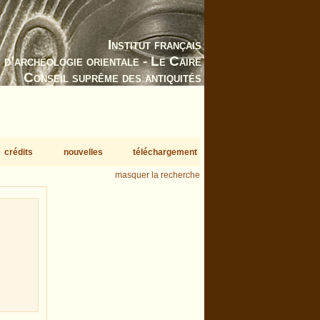
Institut français
d’archéologie orientale - Le Caire
Conseil suprême des antiquités
crédits
nouvelles
téléchargement
masquer la recherche