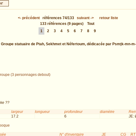
<-
précédent
références
74/133
suivant
->
retour liste
133
références
(9 pages)
Tout
1
2
3
4
5
6
7
8
9
:
Groupe statuaire de Ptah, Sekhmet et Néfertoum, dédicacée par Psmṯk-mn-m-
groupe (3 personnages debout)
ke ??
largeur
longueur
profondeur
diamètre
Rem
17.2
6
JE:
poque
usée
N° d'inventaire
JE
CG
RT