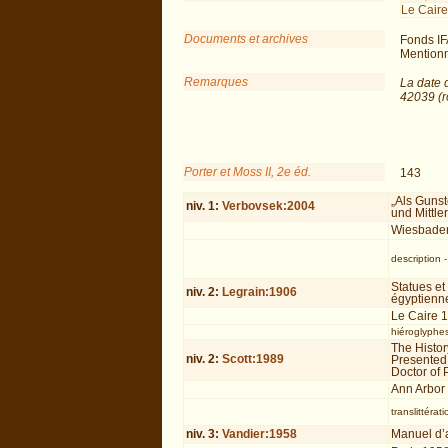
Le Caire
Documents et archives
Fonds IF
Mentionné
Remarques
La date 
42039 (r
Porter et Moss II, 2e éd.
143
„Als Gunst
niv.
1
:
Verbovsek:2004
und Mittle
Wiesbade
description
Statues et
niv.
2
:
Legrain:1906
égyptienn
Le Caire 
hiéroglyphe
The Histor
niv.
2
:
Scott:1989
Presented 
Doctor of P
Ann Arbor
translittérati
niv.
3
:
Vandier:1958
Manuel d’a