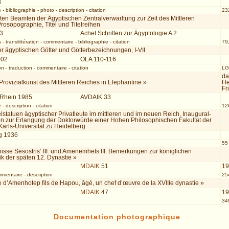
8
e
-
bibliographie
-
photo
-
description
-
citation
232
en Beamten der Ägyptischen Zentralverwarltung zur Zeit des Mittleren
rosopographie, Titel und Titelreihen
03
Achet Schriften zur Ägyptologie A 2
s
-
translittération
-
commentaire
-
bibliographie
-
citation
79;
r ägyptischen Götter und Götterbezeichnungen, I-VII
002
OLA 110-116
on
-
traduction
-
commentaire
-
citation
LG
da
e Provizialkunst des Mittleren Reiches in Elephantine »
He
Fr
 Rhein 1985
AVDAIK 33
e
-
description
-
citation
12
statuen ägyptischer Privatleute im mittleren und im neuen Reich, Inaugural-
ion zur Erlangung der Doktorwürde einer Hohen Philosophischen Fakultät der
arls-Universität zu Heidelberg
g 1936
55 
nisse Sesostris’ III. und Amenemhets III. Bemerkungen zur königlichen
k der späten 12. Dynastie »
MDAIK
51
1
mmentaire
-
description
25
e d’Amenhotep fils de Hapou, âgé, un chef d’œuvre de la XVIIIe dynastie »
MDAIK
47
1
349
Documentation photographique