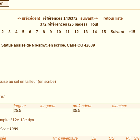
<-
précédent
références
143/372
suivant
->
retour liste
372
références
(25 pages)
Tout
2
3
4
5
6
7
8
9
10
11
12
13
14
15
Suivant
+15
:
Statue assise de Nb-sḫwt, en scribe. Caire CG 42039
sise au sol en tailleur (en scribe)
ris"
largeur
longueur
profondeur
diamètre
25.5
35.5
mpire
/
12e-13e dyn.
 Scott:1989
usée
N° d'inventaire
JE
CG
RT
SR