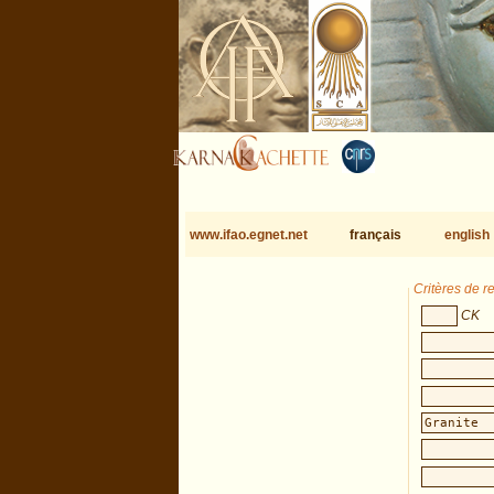
www.ifao.egnet.net
français
english
Critères de 
CK