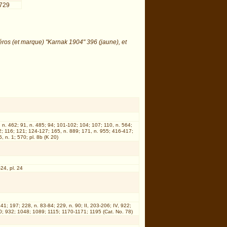
729
éros (et marque) "Karnak 1904" 396 (jaune), et
 n. 462; 91, n. 485; 94; 101-102; 104; 107; 110, n. 564;
2; 116; 121; 124-127; 165, n. 889; 171, n. 955; 416-417;
, n. 1; 570; pl. 8b (K 20)
24, pl. 24
141; 197; 228, n. 83-84; 229, n. 90; II, 203-206; IV, 922;
0; 932; 1048; 1089; 1115; 1170-1171; 1195 (Cat. No. 78)