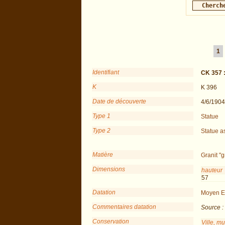
1
Identifiant
CK 357 
K
K 396
Date de découverte
4/6/1904
Type 1
Statue
Type 2
Statue as
Matière
Granit "g
Dimensions
hauteur
57
Datation
Moyen E
Commentaires datation
Source :
Conservation
Ville, m