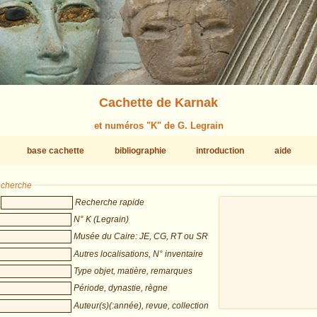
Cachette de Karnak
et numéros "K" de G. Legrain
base cachette
bibliographie
introduction
aide
recherche
Recherche rapide
N° K (Legrain)
Musée du Caire: JE, CG, RT ou SR
Autres localisations, N° inventaire
Type objet, matière, remarques
Période, dynastie, règne
Auteur(s)(:année), revue, collection