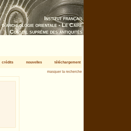
Institut français
d’archéologie orientale - Le Caire
Conseil suprême des antiquités
crédits
nouvelles
téléchargement
masquer la recherche