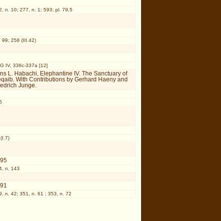
, n. 10; 277, n. 1; 593; pl. 79,5
 99; 258 (III.42)
G IV, 336c-337a [12]
ns L. Habachi, Elephantine IV. The Sanctuary of
qaib. With Contributions by Gerhard Haeny and
iedrich Junge.
6
(I.7)
995
4, n. 143
991
, n. 42; 351, n. 61 ; 353, n. 72