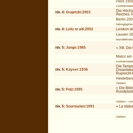
Paris 195
commentair
Die Höchst
niv.
4
:
Grajetzki:2003
Reiches. P
Berlin 20
hiéroglyphe
niv.
4
:
Leitz et alii:2002
Lexikon de
Leuven 2
translittérati
niv.
5
:
Junge:1985
« XIII. Di
Mainz am
commentair
Die Tempel
niv.
5
:
Kayser:1936
Dissertat
Ruprecht-K
Heidelber
citation
« Die Bild
niv.
5
:
Polz:1995
Rundplasti
citation
-
co
niv.
5
:
Sourouzian:1991
« La statu
citation