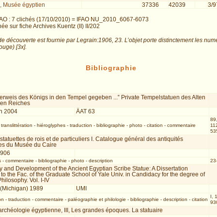
, Musée égyptien
37336
42039
3/9
AO : 7 clichés (17/10/2010) = IFAO NU_2010_6067-6073
e sur fiche Archives Kuentz (II) II/202
de découverte est fournie par Legrain:1906, 23. L’objet porte distinctement les num
ouge) [3x].
Bibliographie
erweis des Königs in den Tempel gegeben ...‟ Private Tempelstatuen des Alten
ren Reiches
n 2004
ÄAT 63
89,
-
translittération
-
hiéroglyphes
-
traduction
-
bibliographie
-
photo
-
citation
-
commentaire
11
535
 statuettes de rois et de particuliers I. Catalogue général des antiquités
es du Musée du Caire
1906
s
-
commentaire
-
bibliographie
-
photo
-
description
23-
y and Development of the Ancient Egyptian Scribe Statue: A Dissertation
to the Fac. of the Graduate School of Yale Univ. in Candidacy for the degree of
hilosophy. Vol. I-IV
 (Michigan) 1989
UMI
I, 
on
-
traduction
-
commentaire
-
paléographie et philologie
-
bibliographie
-
description
-
citation
93
rchéologie égyptienne, III, Les grandes époques. La statuaire