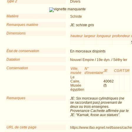
Type 2
Divers
Matière
Schiste
Remarques matière
JE: schiste gris
Dimensions
hauteur
largeur
longueur
profondeur
État de conservation
En morceaux disjoints
Datation
Nouvel Empire
/
19e dyn.
/
Séthy Ier
Conservation
Ville,
N°
JE
CG
RT
SR
musée
d'inventaire
Le
Caire,
40062
Musée
(f)
égyptien
Remarques
JE: Six morceaux cylindriques (ne
se raccordant pas) provenant de
deux ou trois enseignes.
Provenance Cachette affirmée par le
JE: “Karnak, fosse aux statues”.
URL de cette page
https://www.ifao.egnet.net/bases/cach