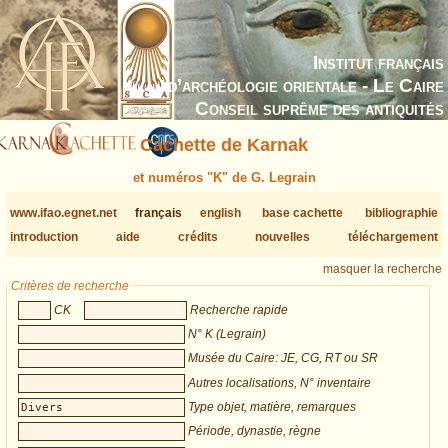
Institut français
d’archéologie orientale - Le Caire
Conseil suprême des antiquités
Cachette de Karnak
et numéros "K" de G. Legrain
www.ifao.egnet.net
français
english
base cachette
bibliographie
introduction
aide
crédits
nouvelles
téléchargement
masquer la recherche
Critères de recherche
CK
Recherche rapide
N° K (Legrain)
Musée du Caire: JE, CG, RT ou SR
Autres localisations, N° inventaire
Type objet, matière, remarques
Période, dynastie, règne