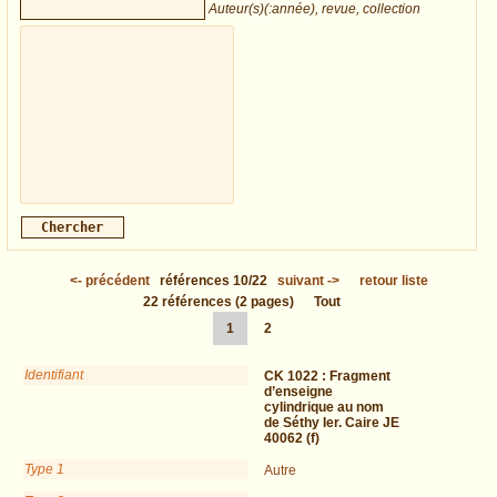
Auteur(s)(:année), revue, collection
<-
précédent
références
10/22
suivant
->
retour liste
22
références
(2 pages)
Tout
1
2
Identifiant
CK 1022 :
Fragment
d’enseigne
cylindrique au nom
de Séthy Ier. Caire JE
40062 (f)
Type 1
Autre