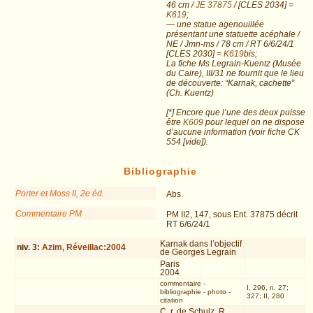
46 cm /
JE 37875
/ [CLES 2034] =
K619
;
— une statue agenouillée
présentant une statuette acéphale /
NE / Jmn-ms / 78 cm / RT 6/6/24/1
[CLES 2030] =
K619
bis;
La fiche Ms Legrain-Kuentz (Musée
du Caire), III/31 ne fournit que le lieu
de découverte: “Karnak, cachette”
(Ch. Kuentz)
[*] Encore que l’une des deux puisse
être
K609
pour lequel on ne dispose
d’aucune information (voir fiche CK
554 [vide]).
Bibliographie
Porter et Moss II, 2e éd.
Abs.
Commentaire PM
PM II2, 147, sous Ent. 37875 décrit
RT 6/6/24/1
Karnak dans l’objectif
niv.
3
:
Azim, Réveillac:2004
de Georges Legrain
Paris
2004
commentaire
-
I, 296, n. 27;
bibliographie
-
photo
-
327; II, 280
citation
C. r. de Schulz, R.,