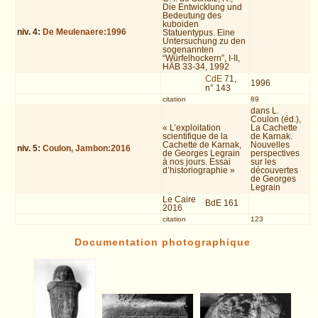
Die Entwicklung und
Bedeutung des
kuboiden
niv.
4
:
De Meulenaere:1996
Statuentypus. Eine
Untersuchung zu den
sogenannten
“Würfelhockern”, I-II,
HÄB 33-34, 1992
CdE
71,
1996
n° 143
citation
89
dans L.
Coulon (éd.),
« L’exploitation
La Cachette
scientifique de la
de Karnak.
Cachette de Karnak,
Nouvelles
niv.
5
:
Coulon, Jambon:2016
de Georges Legrain
perspectives
à nos jours. Essai
sur les
d’historiographie »
découvertes
de Georges
Legrain
Le Caire
BdE 161
2016
citation
123
Documentation photographique