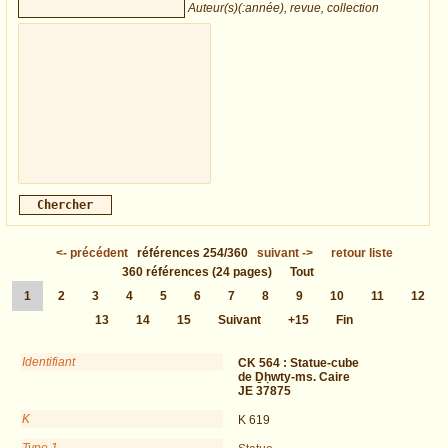
Auteur(s)(:année), revue, collection
<-
précédent
références
254/360
suivant
->
retour liste
360
références
(24 pages)
Tout
1
2
3
4
5
6
7
8
9
10
11
12
13
14
15
Suivant
+15
Fin
Identifiant
CK 564 :
Statue-cube
de Ḏḥwty-ms. Caire
JE 37875
K
K 619