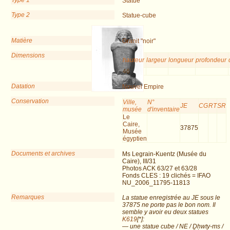
Type 1
Statue
Type 2
Statue-cube
Matière
Granit "noir"
Dimensions
hauteur
largeur
longueur
profondeur
46
Datation
Nouvel Empire
Conservation
Ville,
N°
JE
CG
RT
SR
musée
d'inventaire
Le
Caire,
37875
Musée
égyptien
Documents et archives
Ms Legrain-Kuentz (Musée du
Caire), III/31
Photos ACK 63/27 et 63/28
Fonds CLES : 19 clichés = IFAO
NU_2006_11795-11813
Remarques
La statue enregistrée au JE sous le
37875 ne porte pas le bon nom. Il
semble y avoir eu deux statues
K619
[*]:
— une statue cube / NE / Ḏḥwty-ms /