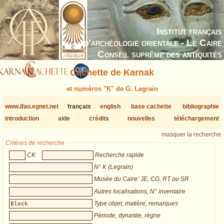
Institut français
d’archéologie orientale - Le Caire
Conseil suprême des antiquités
Cachette de Karnak
et numéros "K" de G. Legrain
www.ifao.egnet.net
français
english
base cachette
bibliographie
introduction
aide
crédits
nouvelles
téléchargement
masquer la recherche
Critères de recherche
CK
Recherche rapide
N° K (Legrain)
Musée du Caire: JE, CG, RT ou SR
Autres localisations, N° inventaire
Type objet, matière, remarques
Période, dynastie, règne