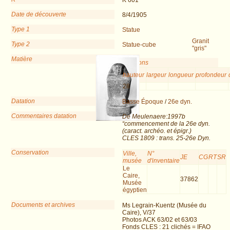
K 601
Date de découverte
8/4/1905
Type 1
Statue
Granit
Type 2
Statue-cube
"gris"
Matière
Dimensions
hauteur
largeur
longueur
profondeur
28
Datation
Basse Époque
/
26e dyn.
Commentaires datation
De Meulenaere:1997b
“commencement de la 26e dyn.
(caract. archéo. et épigr.)
CLES 1809 : trans. 25-26e Dyn.
Conservation
Ville,
N°
JE
CG
RT
SR
musée
d'inventaire
Le
Caire,
37862
Musée
égyptien
Documents et archives
Ms Legrain-Kuentz (Musée du
Caire), V/37
Photos ACK 63/02 et 63/03
Fonds CLES : 21 clichés = IFAO