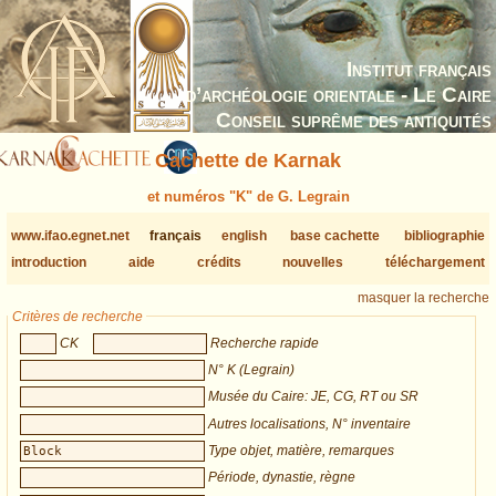
Institut français
d’archéologie orientale - Le Caire
Conseil suprême des antiquités
Cachette de Karnak
et numéros "K" de G. Legrain
www.ifao.egnet.net
français
english
base cachette
bibliographie
introduction
aide
crédits
nouvelles
téléchargement
masquer la recherche
Critères de recherche
CK
Recherche rapide
N° K (Legrain)
Musée du Caire: JE, CG, RT ou SR
Autres localisations, N° inventaire
Type objet, matière, remarques
Période, dynastie, règne