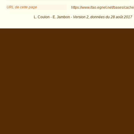
URL de cette page
https://www.ifao.egnet.net/bases/cache
L. Coulon - E. Jambon -
Version 2,
données du
28 août 2017
descr=Block&os=242 : exécutée en 0.026567 s.