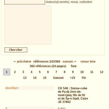
Auteur(s)(:année), revue, collection
<-
précédent
références
243/360
suivant
->
retour liste
360
références
(24 pages)
Tout
1
2
3
4
5
6
7
8
9
10
11
12
13
14
15
Suivant
+15
Fin
Identifiant
CK 546 :
Statue-cube
de Pȝ-dj-Jmn-nb-
nswt-tȝwy, fils de Ḥr
et de Šp-n-Spdt. Caire
JE 37862
K