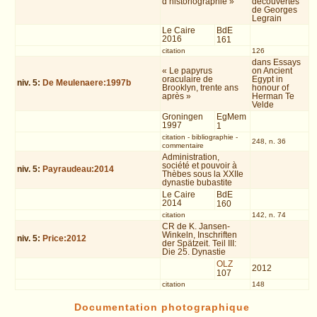
d’historiographie »
découvertes
de Georges
Legrain
Le Caire
BdE
2016
161
citation
126
dans Essays
« Le papyrus
on Ancient
oraculaire de
Egypt in
niv.
5
:
De Meulenaere:1997b
Brooklyn, trente ans
honour of
après »
Herman Te
Velde
Groningen
EgMem
1997
1
citation
-
bibliographie
-
248, n. 36
commentaire
Administration,
société et pouvoir à
niv.
5
:
Payraudeau:2014
Thèbes sous la XXIIe
dynastie bubastite
Le Caire
BdE
2014
160
citation
142, n. 74
CR de K. Jansen-
Winkeln, Inschriften
niv.
5
:
Price:2012
der Spätzeit. Teil III:
Die 25. Dynastie
OLZ
2012
107
citation
148
Documentation photographique