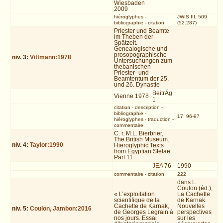
Wiesbaden
2009
hiéroglyphes
-
JWIS III, 509
bibliographie
-
citation
(52.287)
Priester und Beamte
im Theben der
Spätzeit.
Genealogische und
prosopographische
niv.
3
:
Vittmann:1978
Untersuchungen zum
thebanischen
Priester- und
Beamtentum der 25.
und 26. Dynastie
BeitrÄg
Vienne 1978
1
citation
-
description
-
bibliographie
-
17; 96-97
hiéroglyphes
-
traduction
-
commentaire
C. r. M.L. Bierbrier,
The British Museum.
niv.
4
:
Taylor:1990
Hieroglyphic Texts
from Egyptian Stelae.
Part 11
JEA
76
1990
commentaire
-
citation
222
dans L.
Coulon (éd.),
« L’exploitation
La Cachette
scientifique de la
de Karnak.
Cachette de Karnak,
Nouvelles
niv.
5
:
Coulon, Jambon:2016
de Georges Legrain à
perspectives
nos jours. Essai
sur les