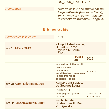
NU_2006_11687-11707
Remarques
Date de découverte fournie par Ms
Legrain-Kuentz (Musée du Caire),
V/37: “Trouvée le 8 Avril 1905 dans
la cachette de Karnak” (G. Legrain).
Bibliographie
Porter et Moss II, 2e éd.
159
« Unpublished statue,
JE 37862, in the
niv.
1
:
Affara:2012
Egyptian Museum,
Cairo »
JARCE
2012
48
description
-
bibliographie
-
commentaire
-
hiéroglyphes
-
221-235
translittération
-
traduction
-
paléographie et
philologie
-
photo
Karnak dans l’objectif
niv.
3
:
Azim, Réveillac:2004
de Georges Legrain
Paris 2004
bibliographie
-
photo
-
I, 296 et n. 27;
citation
325; II, 274
Inschriften der
niv.
3
:
Jansen-Winkeln:2009
Spätzeit. Teil III. Die
25. Dynastie