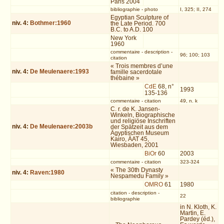
Paris 2004
bibliographie
-
photo
I, 325; II, 274
Egyptian Sculpture of
niv.
4
:
Bothmer:1960
the Late Period. 700
B.C. to A.D. 100
New York
1960
commentaire
-
description
-
96; 100; 103
citation
« Trois membres d’une
niv.
4
:
De Meulenaere:1993
famille sacerdotale
thébaine »
CdE
68, n°
1993
135-136
commentaire
-
citation
49, n. k
C. r. de K. Jansen-
Winkeln, Biographische
und religiöse Inschriften
niv.
4
:
De Meulenaere:2003b
der Spätzeit aus dem
Ägyptischen Museum
Kairo, ÄAT 45,
Wiesbaden, 2001
BiOr
60
2003
commentaire
-
citation
323-324
« The 30th Dynasty
niv.
4
:
Raven:1980
Nespamedu Family »
OMRO
61
1980
citation
-
description
-
22
bibliographie
in N. Kloth, K.
Martin, E.
Pardey (éd.),