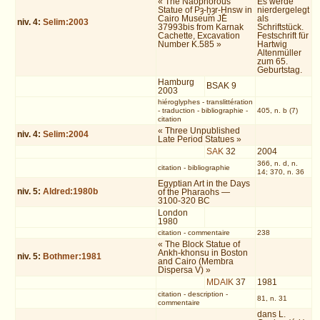
« The Naophorous
Es werde
Statue of Pȝ-ḫȝr-Ḫnsw in
nierdergelegt
Cairo Museum JE
als
niv.
4
:
Selim:2003
37993bis from Karnak
Schriftstück.
Cachette, Excavation
Festschrift für
Number K.585 »
Hartwig
Altenmüller
zum 65.
Geburtstag.
Hamburg
BSAK 9
2003
hiéroglyphes
-
translittération
-
traduction
-
bibliographie
-
405, n. b (7)
citation
« Three Unpublished
niv.
4
:
Selim:2004
Late Period Statues »
SAK
32
2004
366, n. d, n.
citation
-
bibliographie
14; 370, n. 36
Egyptian Art in the Days
niv.
5
:
Aldred:1980b
of the Pharaohs —
3100-320 BC
London
1980
citation
-
commentaire
238
« The Block Statue of
Ankh-khonsu in Boston
niv.
5
:
Bothmer:1981
and Cairo (Membra
Dispersa V) »
MDAIK
37
1981
citation
-
description
-
81, n. 31
commentaire
dans L.