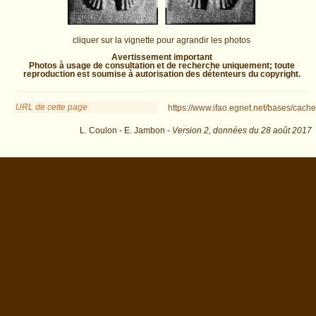
cliquer sur la vignette pour agrandir les photos
Avertissement important
Photos à usage de consultation et de recherche uniquement; toute
reproduction est soumise à autorisation des détenteurs du copyright.
URL de cette page
https://www.ifao.egnet.net/bases/cache
L. Coulon - E. Jambon -
Version 2,
données du
28 août 2017
descr=Block&os=241 : exécutée en 0.031921 s.