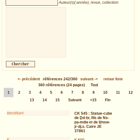
Auteur(s)(:année), revue, collection
<-
précédent
références
242/360
suivant
->
retour liste
360
références
(24 pages)
Tout
1
2
3
4
5
6
7
8
9
10
11
12
13
14
15
Suivant
+15
Fin
Identifiant
CK 545 :
Statue-cube
de Ḏd-ḥr, fils de Ns-
pȝ-mdw et de Ḫnsw-
jr-dj.s. Caire JE
37861
K