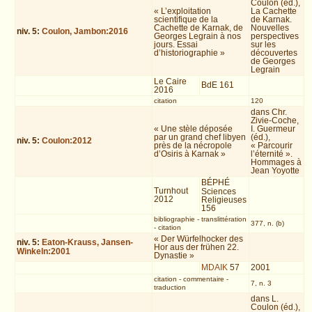
Coulon (éd.),
« L’exploitation
La Cachette
scientifique de la
de Karnak.
Cachette de Karnak, de
Nouvelles
niv.
5
:
Coulon, Jambon:2016
Georges Legrain à nos
perspectives
jours. Essai
sur les
d’historiographie »
découvertes
de Georges
Legrain
Le Caire
BdE 161
2016
citation
120
dans Chr.
Zivie-Coche,
« Une stèle déposée
I. Guermeur
par un grand chef libyen
(éd.),
niv.
5
:
Coulon:2012
près de la nécropole
« Parcourir
d’Osiris à Karnak »
l’éternité ».
Hommages à
Jean Yoyotte
BÉPHÉ
Turnhout
Sciences
2012
Religieuses
156
bibliographie
-
translittération
377, n. (b)
-
citation
« Der Würfelhocker des
niv.
5
:
Eaton-Krauss, Jansen-
Hor aus der frühen 22.
Winkeln:2001
Dynastie »
MDAIK
57
2001
citation
-
commentaire
-
7, n. 3
traduction
dans L.
Coulon (éd.),