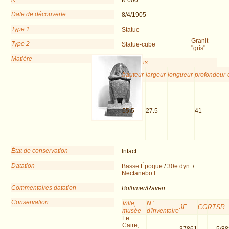
K 600
Date de découverte
8/4/1905
Type 1
Statue
Granit
Type 2
Statue-cube
"gris"
Matière
Dimensions
hauteur
largeur
longueur
profondeur
55.5
27.5
41
État de conservation
Intact
Datation
Basse Époque
/
30e dyn.
/
Nectanebo I
Commentaires datation
Bothmer/Raven
Conservation
Ville,
N°
JE
CG
RT
SR
musée
d'inventaire
Le
Caire,
37861
5/8