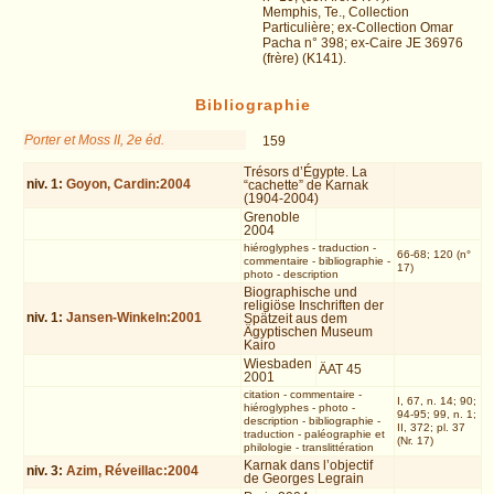
Memphis, Te., Collection
Particulière; ex-Collection Omar
Pacha n° 398; ex-Caire JE 36976
(frère) (K141).
Bibliographie
Porter et Moss II, 2e éd.
159
Trésors d’Égypte. La
niv.
1
:
Goyon, Cardin:2004
“cachette” de Karnak
(1904-2004)
Grenoble
2004
hiéroglyphes
-
traduction
-
66-68; 120 (n°
commentaire
-
bibliographie
-
17)
photo
-
description
Biographische und
religiöse Inschriften der
niv.
1
:
Jansen-Winkeln:2001
Spätzeit aus dem
Ägyptischen Museum
Kairo
Wiesbaden
ÄAT 45
2001
citation
-
commentaire
-
I, 67, n. 14; 90;
hiéroglyphes
-
photo
-
94-95; 99, n. 1;
description
-
bibliographie
-
II, 372; pl. 37
traduction
-
paléographie et
(Nr. 17)
philologie
-
translittération
Karnak dans l’objectif
niv.
3
:
Azim, Réveillac:2004
de Georges Legrain