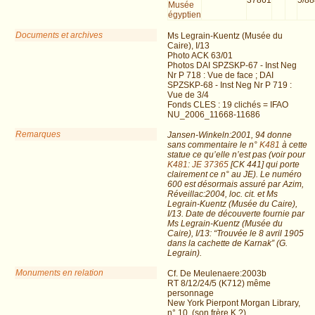
Musée
égyptien
Documents et archives
Ms Legrain-Kuentz (Musée du
Caire), I/13
Photo ACK 63/01
Photos DAI SPZSKP-67 - Inst Neg
Nr P 718 : Vue de face ; DAI
SPZSKP-68 - Inst Neg Nr P 719 :
Vue de 3/4
Fonds CLES : 19 clichés = IFAO
NU_2006_11668-11686
Remarques
Jansen-Winkeln:2001, 94 donne
sans commentaire le n°
K481
à cette
statue ce qu’elle n’est pas (voir pour
K481
:
JE 37365
[CK 441] qui porte
clairement ce n° au JE). Le numéro
600 est désormais assuré par Azim,
Réveillac:2004, loc. cit. et Ms
Legrain-Kuentz (Musée du Caire),
I/13. Date de découverte fournie par
Ms Legrain-Kuentz (Musée du
Caire), I/13: “Trouvée le 8 avril 1905
dans la cachette de Karnak” (G.
Legrain).
Monuments en relation
Cf. De Meulenaere:2003b
RT 8/12/24/5 (K712) même
personnage
New York Pierpont Morgan Library,
n° 10, (son frère K ?).