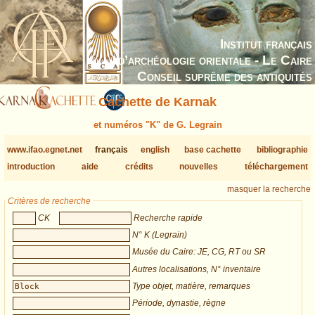
Institut français
d’archéologie orientale - Le Caire
Conseil suprême des antiquités
Cachette de Karnak
et numéros "K" de G. Legrain
www.ifao.egnet.net
français
english
base cachette
bibliographie
introduction
aide
crédits
nouvelles
téléchargement
masquer la recherche
Critères de recherche
CK
Recherche rapide
N° K (Legrain)
Musée du Caire: JE, CG, RT ou SR
Autres localisations, N° inventaire
Type objet, matière, remarques
Période, dynastie, règne