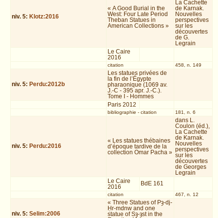
La Cachette
« A Good Burial in the
de Karnak.
West: Four Late Period
Nouvelles
niv.
5
:
Klotz:2016
Theban Statues in
perspectives
American Collections »
sur les
découvertes
de G.
Legrain
Le Caire
2016
citation
458, n. 149
Les statues privées de
la fin de l’Égypte
niv.
5
:
Perdu:2012b
pharaonique (1069 av.
J.-C - 395 apr. J.-C.).
Tome I - Hommes
Paris 2012
bibliographie
-
citation
181, n. 6
dans L.
Coulon (éd.),
La Cachette
de Karnak.
« Les statues thébaines
Nouvelles
niv.
5
:
Perdu:2016
d’époque tardive de la
perspectives
collection Omar Pacha »
sur les
découvertes
de Georges
Legrain
Le Caire
BdE 161
2016
citation
467, n. 12
« Three Statues of Pȝ-dj-
Ḥr-mdnw and one
niv.
5
:
Selim:2006
statue of Sȝ-ȝst in the