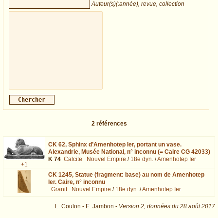
Auteur(s)(:année), revue, collection
2
références
CK 62,
Sphinx d’Amenhotep Ier, portant un vase.
Alexandrie, Musée National, n° inconnu (= Caire CG 42033)
K 74
Calcite
Nouvel Empire
/
18e dyn.
/
Amenhotep Ier
+1
CK 1245,
Statue (fragment: base) au nom de Amenhotep
Ier. Caire, n° inconnu
Granit
Nouvel Empire
/
18e dyn.
/
Amenhotep Ier
L. Coulon - E. Jambon -
Version 2,
données du
28 août 2017
dat=Amenhotep%20Ier : exécutée en 0.013084 s.