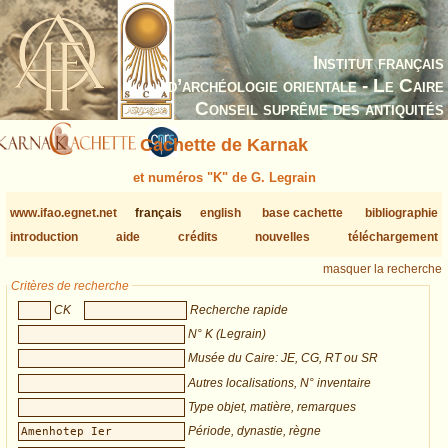
Institut français
d’archéologie orientale - Le Caire
Conseil suprême des antiquités
Cachette de Karnak
et numéros "K" de G. Legrain
www.ifao.egnet.net
français
english
base cachette
bibliographie
introduction
aide
crédits
nouvelles
téléchargement
masquer la recherche
Critères de recherche
CK
Recherche rapide
N° K (Legrain)
Musée du Caire: JE, CG, RT ou SR
Autres localisations, N° inventaire
Type objet, matière, remarques
Période, dynastie, règne