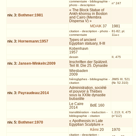
commentaire
-
bibliographie
-
n° 247
photo
-
description
« The Block Statue of
Ankh-khonsu in Boston
niv.
3
:
Bothmer:1981
and Cairo (Membra
Dispersa V) »
MDAIK
37
1981
citation
-
description
-
photo
-
81-82; pl.
commentaire
11a-c
Types of ancient
niv.
3
:
Hornemann:1957
Egyptian statuary, II-III
Kobenhavn
1957
dessin
II, 475
Inschriften der Spätzeit.
niv.
3
:
Jansen-Winkeln:2009
Teil III. Die 25. Dynastie
Wiesbaden
2009
hiéroglyphes
-
bibliographie
-
JWIS III, 521
citation
(Nr. 52.310)
Administration, société
et pouvoir à Thèbes
niv.
3
:
Payraudeau:2014
sous la XXIIe dynastie
bubastite
Le Caire
BdE 160
2014
translittération
-
traduction
-
I, 213; II, 475
bibliographie
-
citation
(n°112)
« Apotheosis in Late
niv.
5
:
Bothmer:1970
Egyptian Sculpture »
Kêmi
20
1970
citation
-
description
-