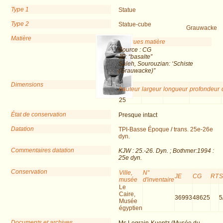
Type 1
Statue
Type 2
Statue-cube
Grauwacke
Matière
Remarques matière
Source : CG
JE: “basalte”
Saleh, Sourouzian: ‘Schiste
(Grauwacke)”
Dimensions
hauteur
largeur
longueur
profondeur
25
État de conservation
Presque intact
Datation
TPI-Basse Époque
/
trans. 25e-26e
dyn.
Commentaires datation
KJW : 25.-26. Dyn. ; Bothmer:1994 :
25e dyn.
Conservation
Ville,
N°
JE
CG
RT
musée
d'inventaire
Le
Caire,
36993
48625
5
Musée
égyptien
Documents et archives
Ms Legrain-Kuentz (Musée du