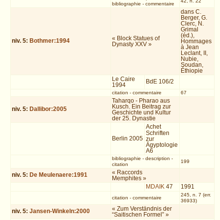
42, n. 22
bibliographie
-
commentaire
dans C.
Berger, G.
Clerc, N.
Grimal
(éd.),
« Block Statues of
niv.
5
:
Bothmer:1994
Hommages
Dynasty XXV »
à Jean
Leclant, II,
Nubie,
Soudan,
Éthiopie
Le Caire
BdE 106/2
1994
citation
-
commentaire
67
Taharqo - Pharao aus
Kusch. Ein Beitrag zur
niv.
5
:
Dallibor:2005
Geschichte und Kultur
der 25. Dynastie
Achet
Schriften
Berlin 2005
zur
Ägyptologie
A6
bibliographie
-
description
-
199
citation
« Raccords
niv.
5
:
De Meulenaere:1991
Memphites »
MDAIK
47
1991
245, n. 7 (err.
citation
-
commentaire
36933)
« Zum Verständnis der
niv.
5
:
Jansen-Winkeln:2000
“Saitischen Formel” »