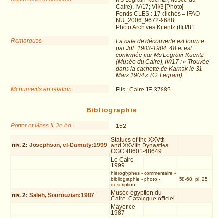
Caire), IV/17; VII/3 [Photo]
Fonds CLES : 17 clichés = IFAO
NU_2006_9672-9688
Photo Archives Kuentz (II) I/81
Remarques
La date de découverte est fournie
par JdF 1903-1904, 48 et est
confirmée par Ms Legrain-Kuentz
(Musée du Caire), IV/17 : « Trouvée
dans la cachette de Karnak le 31
Mars 1904 » (G. Legrain).
Monuments en relation
Fils : Caire JE 37885
Bibliographie
Porter et Moss II, 2e éd.
152
Statues of the XXVth
niv.
2
:
Josephson, el-Damaty:1999
and XXVIth Dynasties.
CGC 48601-48649
Le Caire
1999
hiéroglyphes
-
commentaire
-
bibliographie
-
photo
-
58-60; pl. 25
description
Musée égyptien du
niv.
2
:
Saleh, Sourouzian:1987
Caire. Catalogue officiel
Mayence
1987