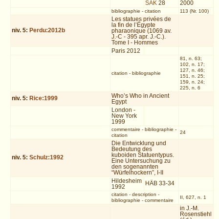
SAK
28
2000
bibliographie
-
citation
113 (Nr. 100)
Les statues privées de
la fin de l’Égypte
niv.
5
:
Perdu:2012b
pharaonique (1069 av.
J.-C - 395 apr. J.-C.).
Tome I - Hommes
Paris 2012
81, n. 63;
102, n. 17;
127, n. 46;
citation
-
bibliographie
151, n. 25;
159, n. 24;
225, n. 6
Who’s Who in Ancient
niv.
5
:
Rice:1999
Egypt
London -
New York
1999
commentaire
-
bibliographie
-
24
citation
Die Entwicklung und
Bedeutung des
kuboiden Statuentypus.
niv.
5
:
Schulz:1992
Eine Untersuchung zu
den sogenannten
“Würfelhockern”, I-II
Hildesheim
HÄB 33-34
1992
citation
-
description
-
II, 627, n. 1
bibliographie
-
commentaire
in J.-M.
Rosenstiehl