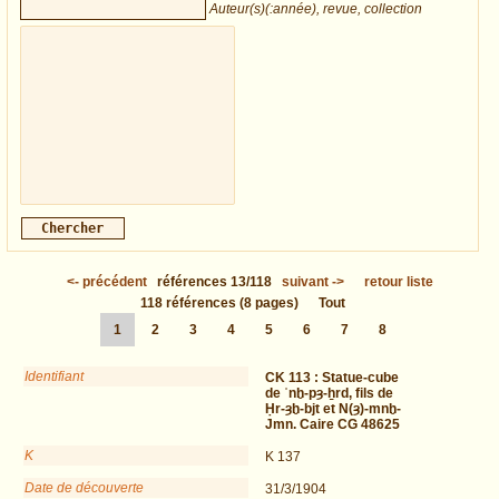
Auteur(s)(:année), revue, collection
<-
précédent
références
13/118
suivant
->
retour liste
118
références
(8 pages)
Tout
1
2
3
4
5
6
7
8
Identifiant
CK 113 :
Statue-cube
de ʿnḫ-pȝ-ẖrd, fils de
Ḥr-ȝḫ-bjt et N(ȝ)-mnḫ-
Jmn. Caire CG 48625
K
K 137
Date de découverte
31/3/1904