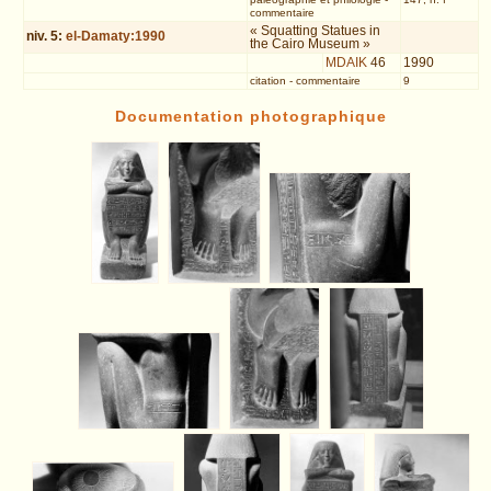
commentaire
« Squatting Statues in
niv.
5
:
el-Damaty:1990
the Cairo Museum »
MDAIK
46
1990
citation
-
commentaire
9
Documentation photographique