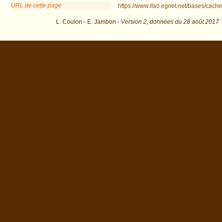
URL de cette page
https://www.ifao.egnet.net/bases/cache
L. Coulon - E. Jambon -
Version 2,
données du
28 août 2017
dat=25th+dyn.&os=12 : exécutée en 0.019117 s.