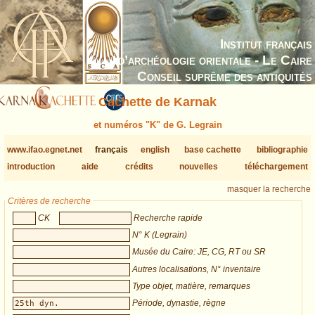
Institut français
d’archéologie orientale - Le Caire
Conseil suprême des antiquités
Cachette de Karnak
et numéros "K" de G. Legrain
www.ifao.egnet.net
français
english
base cachette
bibliographie
introduction
aide
crédits
nouvelles
téléchargement
masquer la recherche
Critères de recherche
CK
Recherche rapide
N° K (Legrain)
Musée du Caire: JE, CG, RT ou SR
Autres localisations, N° inventaire
Type objet, matière, remarques
Période, dynastie, règne