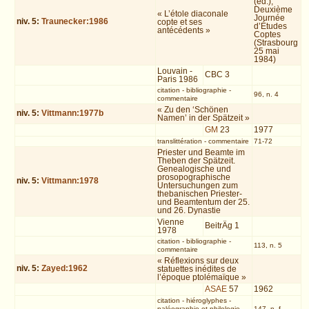
(éd.),
Deuxième
« L’étole diaconale
Journée
niv.
5
:
Traunecker:1986
copte et ses
d’Études
antécédents »
Coptes
(Strasbourg
25 mai
1984)
Louvain -
CBC 3
Paris 1986
citation
-
bibliographie
-
96, n. 4
commentaire
« Zu den ‘Schönen
niv.
5
:
Vittmann:1977b
Namen’ in der Spätzeit »
GM
23
1977
translittération
-
commentaire
71-72
Priester und Beamte im
Theben der Spätzeit.
Genealogische und
prosopographische
niv.
5
:
Vittmann:1978
Untersuchungen zum
thebanischen Priester-
und Beamtentum der 25.
und 26. Dynastie
Vienne
BeitrÄg 1
1978
citation
-
bibliographie
-
113, n. 5
commentaire
« Réflexions sur deux
niv.
5
:
Zayed:1962
statuettes inédites de
l’époque ptolémaïque »
ASAE
57
1962
citation
-
hiéroglyphes
-
paléographie et philologie
-
147, n. f