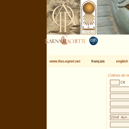
www.ifao.egnet.net
français
english
Critères de 
CK