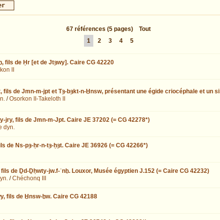
67
références
(5 pages)
Tout
1
2
3
4
5
, fils de Ḥr [et de Jtȝwy]. Caire CG 42220
kon II
t, fils de Jmn-m-jpt et Tȝ-bȝkt-n-Ḫnsw, présentant une égide criocéphale et un 
n.
/
Osorkon II-Takeloth II
ry-jry, fils de Jmn-m-Jpt. Caire JE 37202 (= CG 42278*)
e dyn.
ils de Ns-pȝ-ḥr-n-tȝ-ḥȝt. Caire JE 36926 (= CG 42266*)
fils de Ḏd-Ḏḥwty-jw.f-ʿnḫ. Louxor, Musée égyptien J.152 (= Caire CG 42232)
yn.
/
Chéchonq III
y, fils de Ḫnsw-ḫw. Caire CG 42188