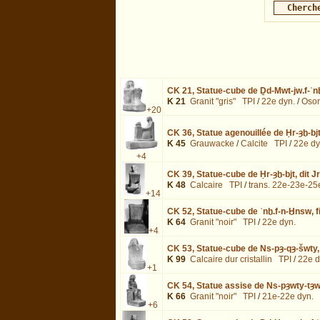
CK 21,
Statue-cube de Ḏd-Mwt-jw.f-ʿnḫ
K 21
Granit "gris"
TPI
/
22e dyn.
/
Osor
+20
CK 36,
Statue agenouillée de Ḥr-ȝḫ-bj
K 45
Grauwacke
/
Calcite
TPI
/
22e dy
+4
CK 39,
Statue-cube de Ḥr-ȝḫ-bjt, dit J
K 48
Calcaire
TPI
/
trans. 22e-23e-25
+14
CK 52,
Statue-cube de ʿnḫ.f-n-Ḫnsw, f
K 64
Granit "noir"
TPI
/
22e dyn.
+4
CK 53,
Statue-cube de Ns-pȝ-qȝ-šwty, 
K 99
Calcaire dur cristallin
TPI
/
22e d
+1
CK 54,
Statue assise de Ns-pȝwty-tȝw
K 66
Granit "noir"
TPI
/
21e-22e dyn.
+6