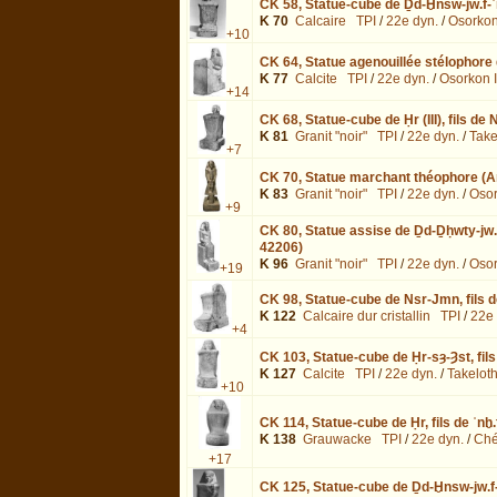
CK 58,
Statue-cube de Ḏd-Ḫnsw-jw.f-ʿn
K 70
Calcaire
TPI
/
22e dyn.
/
Osorkon
+10
CK 64,
Statue agenouillée stélophore 
K 77
Calcite
TPI
/
22e dyn.
/
Osorkon I
+14
CK 68,
Statue-cube de Ḥr (III), fils d
K 81
Granit "noir"
TPI
/
22e dyn.
/
Takel
+7
CK 70,
Statue marchant théophore (Am
K 83
Granit "noir"
TPI
/
22e dyn.
/
Osor
+9
CK 80,
Statue assise de Ḏd-Ḏḥwty-jw.f
42206)
K 96
Granit "noir"
TPI
/
22e dyn.
/
Osor
+19
CK 98,
Statue-cube de Nsr-Jmn, fils 
K 122
Calcaire dur cristallin
TPI
/
22e 
+4
CK 103,
Statue-cube de Ḥr-sȝ-Ȝst, fil
K 127
Calcite
TPI
/
22e dyn.
/
Takeloth 
+10
CK 114,
Statue-cube de Ḥr, fils de ʿnḫ
K 138
Grauwacke
TPI
/
22e dyn.
/
Ché
+17
CK 125,
Statue-cube de Ḏd-Ḫnsw-jw.f-ʿ