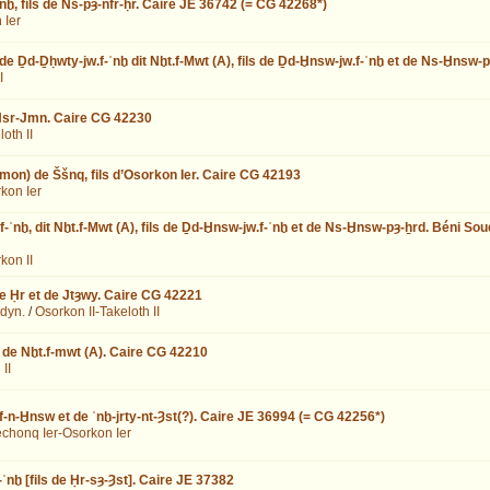
ḫ, fils de Ns-pȝ-nfr-ḥr. Caire JE 36742 (= CG 42268*)
 Ier
de Ḏd-Ḏḥwty-jw.f-ʿnḫ dit Nḫt.f-Mwt (A), fils de Ḏd-Ḫnsw-jw.f-ʿnḫ et de Ns-Ḫnsw-
I
e Nsr-Jmn. Caire CG 42230
oth II
on) de Ššnq, fils d’Osorkon Ier. Caire CG 42193
kon Ier
-ʿnḫ, dit Nḫt.f-Mwt (A), fils de Ḏd-Ḫnsw-jw.f-ʿnḫ et de Ns-Ḫnsw-pȝ-ẖrd. Béni So
kon II
de Ḥr et de Jtȝwy. Caire CG 42221
dyn.
/
Osorkon II-Takeloth II
s de Nḫt.f-mwt (A). Caire CG 42210
II
.f-n-Ḫnsw et de ʿnḫ-jrty-nt-Ȝst(?). Caire JE 36994 (= CG 42256*)
chonq Ier-Osorkon Ier
nḫ [fils de Ḥr-sȝ-Ȝst]. Caire JE 37382