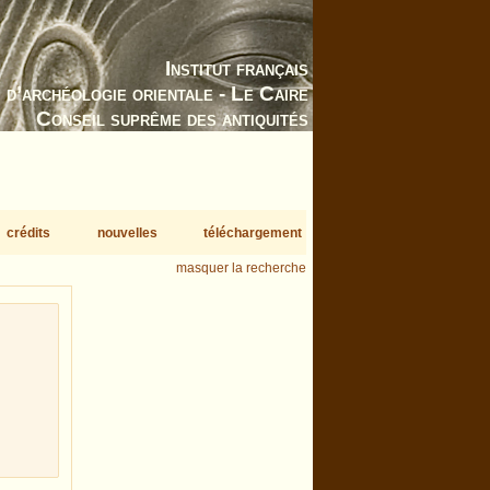
Institut français
d’archéologie orientale - Le Caire
Conseil suprême des antiquités
crédits
nouvelles
téléchargement
masquer la recherche