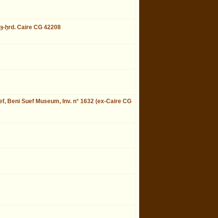
pȝ-ẖrd. Caire CG 42208
uef, Beni Suef Museum, Inv. n° 1632 (ex-Caire CG