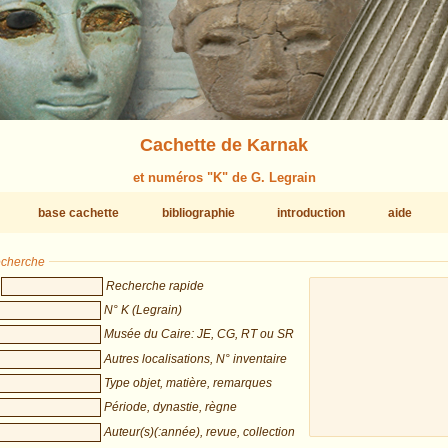
Cachette de Karnak
et numéros "K" de G. Legrain
base cachette
bibliographie
introduction
aide
recherche
Recherche rapide
N° K (Legrain)
Musée du Caire: JE, CG, RT ou SR
Autres localisations, N° inventaire
Type objet, matière, remarques
Période, dynastie, règne
Auteur(s)(:année), revue, collection