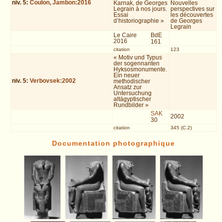
niv.
5
:
Coulon, Jambon:2016
Karnak, de Georges
Nouvelles
Legrain à nos jours.
perspectives sur
Essai
les découvertes
d’historiographie »
de Georges
Legrain
Le Caire
BdE
2016
161
citation
123
« Motiv und Typus
der sogennanten
Hyksosmonumente.
Ein neuer
niv.
5
:
Verbovsek:2002
methodischer
Ansatz zur
Untersuchung
altägyptischer
Rundbilder »
SAK
2002
30
citation
345 (C.2)
Documentation photographique