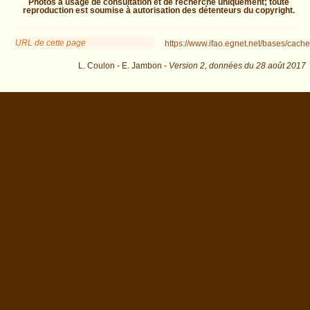
Photos à usage de consultation et de recherche uniquement; toute
reproduction est soumise à autorisation des détenteurs du copyright.
URL de cette page
https://www.ifao.egnet.net/bases/cache
L. Coulon - E. Jambon -
Version 2,
données du
28 août 2017
dat=19th+dyn.&os=40 : exécutée en 0.023789 s.