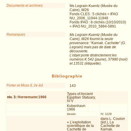
Documents et archives
Ms Legrain-Kuentz (Musée du
Caire), III/26
Fonds CLES : 5 clichés = IFAO
NU_2006_11944-11948
Fonds IFAO : 8 clichés (10/10/2010)
= IFAO NU_2010_5884-5891
Remarques
Ms Legrain-Kuentz (Musée du
Caire), III/26 fournit la seule
provenance: “Karnak. Cachette” (G.
Legrain) mais pas de date de
découverte.
L’objet porte distinctement les
numéros K 542 (jaune), 37980 (noir)
et 13531 (étiquette).
Bibliographie
Porter et Moss II, 2e éd.
143
Types of Ancient
niv.
3
:
Hornemann:1966
Egyptian Statuary,
IV-V
Kobenhavn
1966
dessin
IV, 1129
dans L. Coulon
« L’exploitation
(éd.), La
scientifique de la
Cachette de
Cachette de
Karnak.