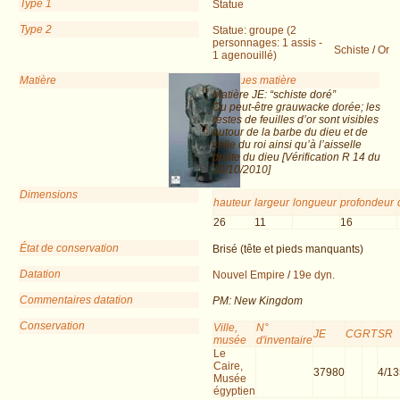
Type 1
Statue
Type 2
Statue: groupe (2
personnages: 1 assis -
Schiste
/
Or
1 agenouillé)
Matière
Remarques matière
Matière JE: “schiste doré”
Ou peut-être grauwacke dorée; les
restes de feuilles d’or sont visibles
autour de la barbe du dieu et de
celle du roi ainsi qu’à l’aisselle
droite du dieu [Vérification R 14 du
10/10/2010]
Dimensions
hauteur
largeur
longueur
profondeur
26
11
16
État de conservation
Brisé (tête et pieds manquants)
Datation
Nouvel Empire
/
19e dyn.
Commentaires datation
PM: New Kingdom
Conservation
Ville,
N°
JE
CG
RT
SR
musée
d'inventaire
Le
Caire,
37980
4/1
Musée
égyptien