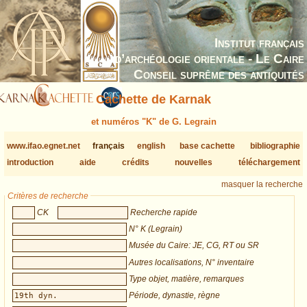
Institut français
d’archéologie orientale - Le Caire
Conseil suprême des antiquités
Cachette de Karnak
et numéros "K" de G. Legrain
www.ifao.egnet.net
français
english
base cachette
bibliographie
introduction
aide
crédits
nouvelles
téléchargement
masquer la recherche
Critères de recherche
CK
Recherche rapide
N° K (Legrain)
Musée du Caire: JE, CG, RT ou SR
Autres localisations, N° inventaire
Type objet, matière, remarques
Période, dynastie, règne