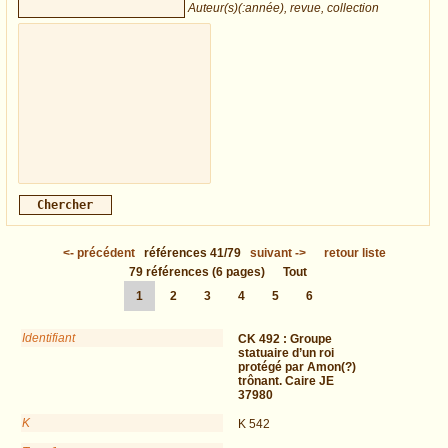
Auteur(s)(:année), revue, collection
<-
précédent
références
41/79
suivant
->
retour liste
79
références
(6 pages)
Tout
1
2
3
4
5
6
Identifiant
CK 492 :
Groupe
statuaire d’un roi
protégé par Amon(?)
trônant. Caire JE
37980
K
K 542