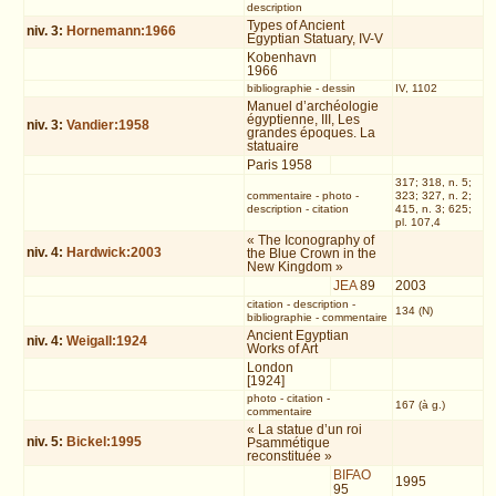
description
Types of Ancient
niv.
3
:
Hornemann:1966
Egyptian Statuary, IV-V
Kobenhavn
1966
bibliographie
-
dessin
IV, 1102
Manuel d’archéologie
égyptienne, III, Les
niv.
3
:
Vandier:1958
grandes époques. La
statuaire
Paris 1958
317; 318, n. 5;
commentaire
-
photo
-
323; 327, n. 2;
description
-
citation
415, n. 3; 625;
pl. 107,4
« The Iconography of
niv.
4
:
Hardwick:2003
the Blue Crown in the
New Kingdom »
JEA
89
2003
citation
-
description
-
134 (N)
bibliographie
-
commentaire
Ancient Egyptian
niv.
4
:
Weigall:1924
Works of Art
London
[1924]
photo
-
citation
-
167 (à g.)
commentaire
« La statue d’un roi
niv.
5
:
Bickel:1995
Psammétique
reconstituée »
BIFAO
1995
95