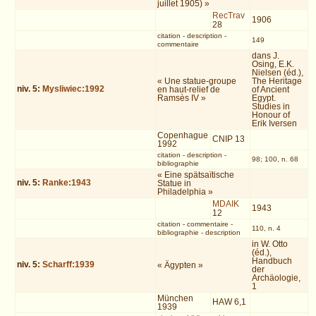
juillet 1905) »
RecTrav
1906
28
citation
-
description
-
149
commentaire
dans J.
Osing, E.K.
Nielsen (éd.),
« Une statue-groupe
The Heritage
niv.
5
:
Mysliwiec:1992
en haut-relief de
of Ancient
Ramsès IV »
Egypt.
Studies in
Honour of
Erik Iversen
Copenhague
CNIP 13
1992
citation
-
description
-
98; 100, n. 68
bibliographie
« Eine spätsaïtische
niv.
5
:
Ranke:1943
Statue in
Philadelphia »
MDAIK
1943
12
citation
-
commentaire
-
110, n. 4
bibliographie
-
description
in W. Otto
(éd.),
Handbuch
niv.
5
:
Scharff:1939
« Ägypten »
der
Archäologie,
1
München
HAW 6,1
1939