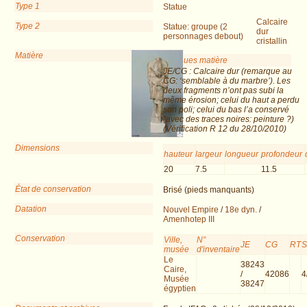
Type 1
Statue
Calcaire
Type 2
Statue: groupe (2
dur
personnages debout)
cristallin
Matière
Remarques matière
JE/CG : Calcaire dur (remarque au
CG: ‘semblable à du marbre’). Les
deux fragments n’ont pas subi la
même érosion; celui du haut a perdu
son poli; celui du bas l’a conservé
(avec des traces noires: peinture ?)
(Vérification R 12 du 28/10/2010)
Dimensions
hauteur
largeur
longueur
profondeur
20
7.5
11.5
État de conservation
Brisé (pieds manquants)
Datation
Nouvel Empire
/
18e dyn.
/
Amenhotep III
Conservation
Ville,
N°
JE
CG
RT
musée
d'inventaire
Le
38243
Caire,
/
42086
4
Musée
38247
égyptien