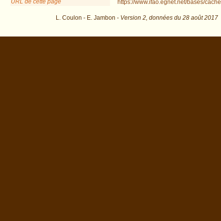
URL de cette page
https://www.ifao.egnet.net/bases/cache
L. Coulon - E. Jambon -
Version 2,
données du
28 août 2017
biblio=Sourouzian%3A1994&os=7 : exécutée en 0.027076 s.