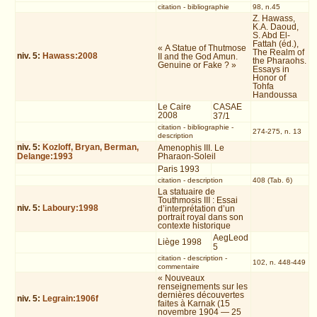
citation
-
bibliographie
98, n.45
Z. Hawass,
K.A. Daoud,
S. Abd El-
Fattah (éd.),
« A Statue of Thutmose
The Realm of
niv.
5
:
Hawass:2008
II and the God Amun.
the Pharaohs.
Genuine or Fake ? »
Essays in
Honor of
Tohfa
Handoussa
Le Caire
CASAE
2008
37/1
citation
-
bibliographie
-
274-275, n. 13
description
niv.
5
:
Kozloff, Bryan, Berman,
Amenophis III. Le
Delange:1993
Pharaon-Soleil
Paris 1993
citation
-
description
408 (Tab. 6)
La statuaire de
Touthmosis III : Essai
niv.
5
:
Laboury:1998
d’interprétation d’un
portrait royal dans son
contexte historique
AegLeod
Liège 1998
5
citation
-
description
-
102, n. 448-449
commentaire
« Nouveaux
renseignements sur les
dernières découvertes
niv.
5
:
Legrain:1906f
faites à Karnak (15
novembre 1904 — 25