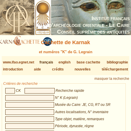
Institut français
d’archéologie orientale - Le Caire
Conseil suprême des antiquités
Cachette de Karnak
et numéros "K" de G. Legrain
www.ifao.egnet.net
français
english
base cachette
bibliographie
introduction
aide
crédits
nouvelles
téléchargement
masquer la recherche
Critères de recherche
CK
Recherche rapide
N° K (Legrain)
Musée du Caire: JE, CG, RT ou SR
Autres localisations, N° inventaire
Type objet, matière, remarques
Période, dynastie, règne