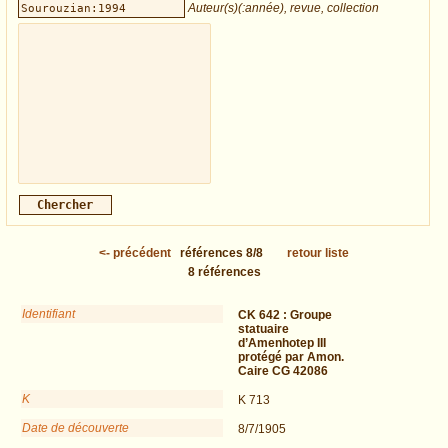
Auteur(s)(:année), revue, collection
<-
précédent
références
8/8
retour liste
8
références
Identifiant
CK 642 :
Groupe
statuaire
d’Amenhotep III
protégé par Amon.
Caire CG 42086
K
K 713
Date de découverte
8/7/1905