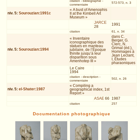
citation
-
bibliographie
-
572-573, n. 3
commentaire
« A bust of Amenophis
niv.
5
:
Sourouzian:1991c
II at the Kimbell Art
Museum »
JARCE
1991
28
citation
61, n. 34
dans C.
« Inventaire
Berger, G.
iconographique des
Clerc, N.
statues en manteau
Grimal (éd.),
niv.
5
:
Sourouzian:1994
jubilaire, de l’Époque
Hommages à
thinite jusqu’à leur
Jean Leclant,
disparition sous
I, Études
Amenhotep III »
pharaoniques
Le Caire
1994
citation
-
description
-
502, n. 26
commentaire
« Compiling a
niv.
5
:
el-Shater:1987
geographical index, 1st
Report »
ASAE
66
1987
citation
257
Documentation photographique