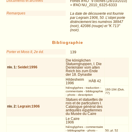
Documents et archives
Fonds IFAO : 9 clichés (28/10/2010)
= IFAO NU_2010_6325-6333
Remarques
La date de découverte est fournie
par Legrain:1906, 50. L’objet porte
distinctement les numéros 38947
(noir), 42086 (rouge) et "K 713"
(noir).
Bibliographie
Porter et Moss II, 2e éd.
139
Die königlichen
Statuengruppen, I. Die
niv.
1
:
Seidel:1996
Denkmäler vom alten
Reich bis zum Ende
der 18. Dynastie
Hildesheim
HÄB 42
1996
hiéroglyphes
-
traduction
-
193-194 (Dok.
commentaire
-
bibliographie
77)
-
photo
-
description
Statues et statuettes de
rois et de particuliers I.
niv.
2
:
Legrain:1906
Catalogue général des
antiquités égyptiennes
du Musée du Caire
Le Caire
1906
hiéroglyphes
-
commentaire
-
bibliographie
-
photo
-
50; pl. 52