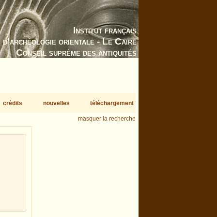
Institut français
d’archéologie orientale - Le Caire
Conseil suprême des antiquités
crédits
nouvelles
téléchargement
masquer la recherche