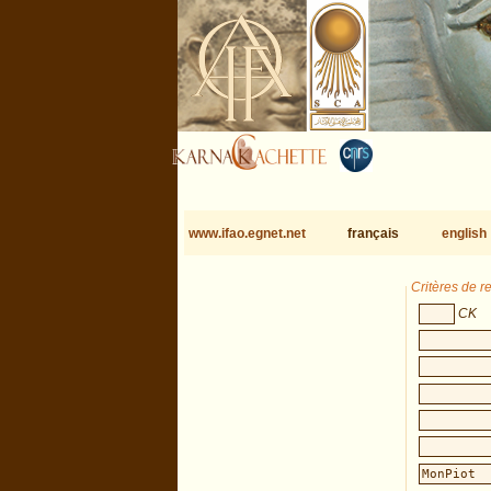
www.ifao.egnet.net
français
english
Critères de 
CK