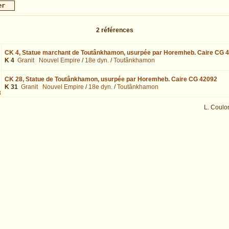
2
références
CK 4,
Statue marchant de Toutânkhamon, usurpée par Horemheb. Caire CG 
K 4
Granit
Nouvel Empire
/
18e dyn.
/
Toutânkhamon
CK 28,
Statue de Toutânkhamon, usurpée par Horemheb. Caire CG 42092
K 31
Granit
Nouvel Empire
/
18e dyn.
/
Toutânkhamon
8
L. Coulo