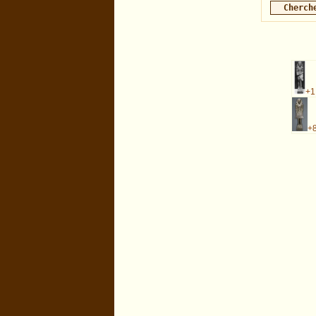
+1
+
biblio=MonPiot : exécutée en 0.013563 s.