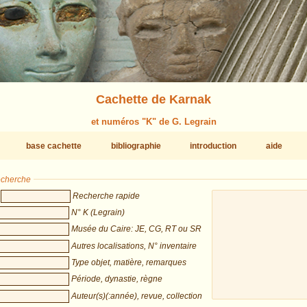
Cachette de Karnak
et numéros "K" de G. Legrain
base cachette
bibliographie
introduction
aide
recherche
Recherche rapide
N° K (Legrain)
Musée du Caire: JE, CG, RT ou SR
Autres localisations, N° inventaire
Type objet, matière, remarques
Période, dynastie, règne
Auteur(s)(:année), revue, collection