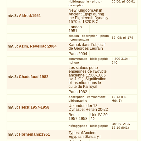
-
bibliographie
-
photo
-
55-56; pl. 60-61
description
New Kingdom Art in
Ancient Egypt during
niv.
3
:
Aldred:1951
the Eighteenth Dynasty
1570 to 1320 B.C.
London
1951
citation
-
description
-
photo
32; 98; pl. 174
-
commentaire
Karnak dans l’objectif
niv.
3
:
Azim, Réveillac:2004
de Georges Legrain
Paris 2004
commentaire
-
bibliographie
I, 309-310; II,
-
photo
240
Les statues porte-
enseignes de l’Égypte
ancienne (1580-1085
niv.
3
:
Chadefaud:1982
av. J.-C.). Signification
et insertion dans le
culte du Ka royal
Paris 1982
description
-
commentaire
-
12-13 (PE
bibliographie
Hrb.,1)
Urkunden der 18.
niv.
3
:
Helck:1957-1958
Dynastie; Heften 20-22
Berlin
Urk. IV, 20-
1957-1958
22
Urk. IV, 2137,
hiéroglyphes
-
bibliographie
15-19 (841)
Types of Ancient
niv.
3
:
Hornemann:1951
Egyptian Statuary, I