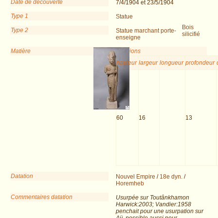
Date de découverte
7/4/1904 et 23/5/1904
Type 1
Statue
Bois
Type 2
Statue marchant porte-
silicifié
enseigne
Matière
Dimensions
hauteur
largeur
longueur
profondeur
60
16
13
Datation
Nouvel Empire
/
18e dyn.
/
Horemheb
Commentaires datation
Usurpée sur Toutânkhamon
Harwick:2003; Vandier:1958
penchait pour une usurpation sur