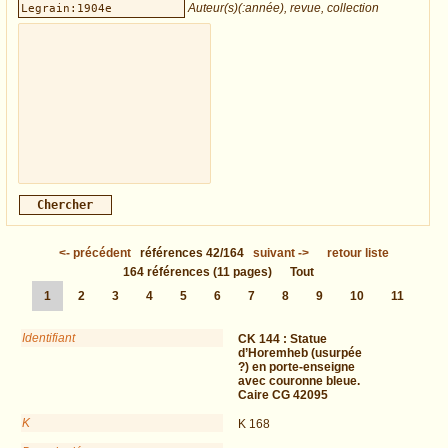
Auteur(s)(:année), revue, collection
<-
précédent
références
42/164
suivant
->
retour liste
164
références
(11 pages)
Tout
1
2
3
4
5
6
7
8
9
10
11
Identifiant
CK 144 :
Statue
d’Horemheb (usurpée
?) en porte-enseigne
avec couronne bleue.
Caire CG 42095
K
K 168