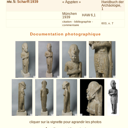
niv.
5
:
Scharff:1939
« Ägypten »
Handbuch der
Archäologie,
1
München
HAW 6,1
1939
citation
-
bibliographie
-
603, n. 7
commentaire
Documentation photographique
cliquer sur la vignette pour agrandir les photos