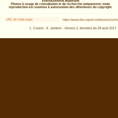
Avertissement important
Photos à usage de consultation et de recherche uniquement; toute
reproduction est soumise à autorisation des détenteurs du copyright.
URL de cette page
https://www.ifao.egnet.net/bases/cache
L. Coulon - E. Jambon -
Version 2,
données du
28 août 2017
biblio=Legrain%3A1904e&os=41 : exécutée en 0.032071 s.