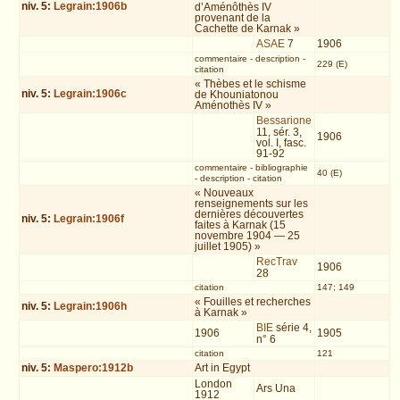
niv.
5
:
Legrain:1906b
d’Aménôthès IV
provenant de la
Cachette de Karnak »
ASAE
7
1906
commentaire
-
description
-
229 (E)
citation
« Thèbes et le schisme
niv.
5
:
Legrain:1906c
de Khouniatonou
Aménothès IV »
Bessarione
11, sér. 3,
1906
vol. I, fasc.
91-92
commentaire
-
bibliographie
40 (E)
-
description
-
citation
« Nouveaux
renseignements sur les
dernières découvertes
niv.
5
:
Legrain:1906f
faites à Karnak (15
novembre 1904 — 25
juillet 1905) »
RecTrav
1906
28
citation
147; 149
« Fouilles et recherches
niv.
5
:
Legrain:1906h
à Karnak »
BIE
série 4,
1906
1905
n° 6
citation
121
niv.
5
:
Maspero:1912b
Art in Egypt
London
Ars Una
1912