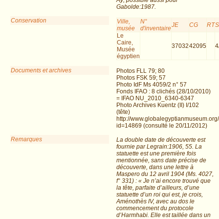
Aÿ, possible aussi pour
Gabolde:1987.
Conservation
Ville,
N°
JE
CG
RT
musée
d'inventaire
Le
Caire,
37032
42095
4
Musée
égyptien
Documents et archives
Photos FLL 79; 80
Photos FSK 59; 57
Photo IdF Ms 4059/2 n° 57
Fonds IFAO : 8 clichés (28/10/2010)
= IFAO NU_2010_6340-6347
Photo Archives Kuentz (II) I/102
(tête)
http://www.globalegyptianmuseum.org
id=14869 (consulté le 20/11/2012)
Remarques
La double date de découverte est
fournie par Legrain:1906, 55. La
statuette est une première fois
mentionnée, sans date précise de
découverte, dans une lettre à
Maspero du 12 avril 1904 (Ms. 4027,
f° 331) : « Je n’ai encore trouvé que
la tête, parfaite d’ailleurs, d’une
statuette d’un roi qui est, je crois,
Aménothès IV, avec au dos le
commencement du protocole
d’Harmhabi. Elle est taillée dans un