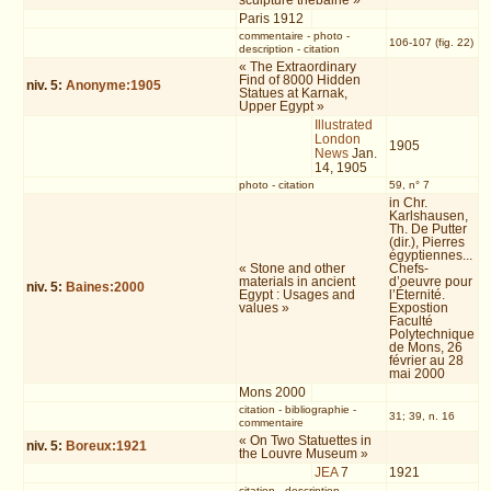
sculpture thébaine »
Paris 1912
commentaire
-
photo
-
106-107 (fig. 22)
description
-
citation
« The Extraordinary
Find of 8000 Hidden
niv.
5
:
Anonyme:1905
Statues at Karnak,
Upper Egypt »
Illustrated
London
1905
News
Jan.
14, 1905
photo
-
citation
59, n° 7
in Chr.
Karlshausen,
Th. De Putter
(dir.), Pierres
égyptiennes...
« Stone and other
Chefs-
materials in ancient
d’oeuvre pour
niv.
5
:
Baines:2000
Egypt : Usages and
l’Éternité.
values »
Expostion
Faculté
Polytechnique
de Mons, 26
février au 28
mai 2000
Mons 2000
citation
-
bibliographie
-
31; 39, n. 16
commentaire
« On Two Statuettes in
niv.
5
:
Boreux:1921
the Louvre Museum »
JEA
7
1921
citation
-
description
-