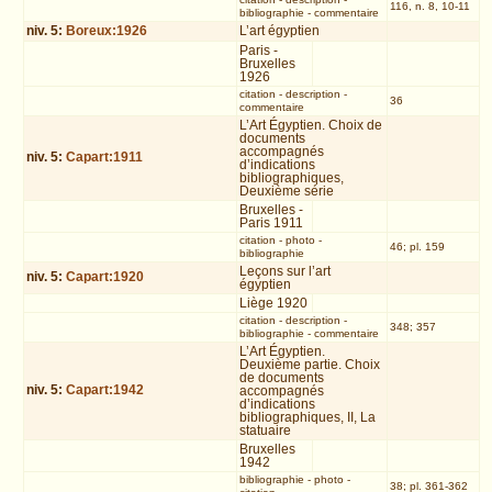
116, n. 8, 10-11
bibliographie
-
commentaire
niv.
5
:
Boreux:1926
L’art égyptien
Paris -
Bruxelles
1926
citation
-
description
-
36
commentaire
L’Art Égyptien. Choix de
documents
accompagnés
niv.
5
:
Capart:1911
d’indications
bibliographiques,
Deuxième série
Bruxelles -
Paris 1911
citation
-
photo
-
46; pl. 159
bibliographie
Leçons sur l’art
niv.
5
:
Capart:1920
égyptien
Liège 1920
citation
-
description
-
348; 357
bibliographie
-
commentaire
L’Art Égyptien.
Deuxième partie. Choix
de documents
niv.
5
:
Capart:1942
accompagnés
d’indications
bibliographiques, II, La
statuaire
Bruxelles
1942
bibliographie
-
photo
-
38; pl. 361-362