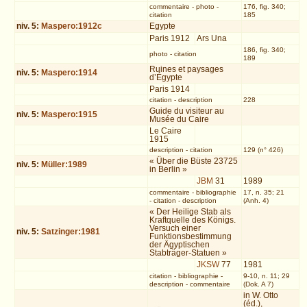
commentaire
-
photo
-
176, fig. 340;
citation
185
niv.
5
:
Maspero:1912c
Egypte
Paris 1912
Ars Una
186, fig. 340;
photo
-
citation
189
Ruines et paysages
niv.
5
:
Maspero:1914
d’Égypte
Paris 1914
citation
-
description
228
Guide du visiteur au
niv.
5
:
Maspero:1915
Musée du Caire
Le Caire
1915
description
-
citation
129 (n° 426)
« Über die Büste 23725
niv.
5
:
Müller:1989
in Berlin »
JBM
31
1989
commentaire
-
bibliographie
17, n. 35; 21
-
citation
-
description
(Anh. 4)
« Der Heilige Stab als
Kraftquelle des Königs.
Versuch einer
niv.
5
:
Satzinger:1981
Funktionsbestimmung
der Ägyptischen
Stabträger-Statuen »
JKSW
77
1981
citation
-
bibliographie
-
9-10, n. 11; 29
description
-
commentaire
(Dok. A 7)
in W. Otto
(éd.),