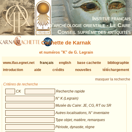
Institut français
d’archéologie orientale - Le Caire
Conseil suprême des antiquités
Cachette de Karnak
et numéros "K" de G. Legrain
www.ifao.egnet.net
français
english
base cachette
bibliographie
introduction
aide
crédits
nouvelles
téléchargement
masquer la recherche
Critères de recherche
CK
Recherche rapide
N° K (Legrain)
Musée du Caire: JE, CG, RT ou SR
Autres localisations, N° inventaire
Type objet, matière, remarques
Période, dynastie, règne