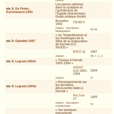
citation
Les pierres utilisées
dans la sculpture et
niv.
5
:
De Putter,
l’architecture de
Karlshausen:1992
l’Égypte pharaonique.
Guide pratique illustré
Bruxelles
CEAEt 4
1992
citation
-
description
-
55-56
bibliographie
« Ay, Toutankhamon et
les martelages de la
niv.
5
:
Gabolde:1987
Stèle de la restauration
de Karnak (CG
34183) »
BSEG
11
1987
citation
39, n. 1, r)
« Travaux à Karnak
niv.
5
:
Legrain:1904e
1903-1904 »
AREEF
1904
(13) 1903-
1904
citation
27
« Renseignements sur
les dernières
niv.
5
:
Legrain:1905d
découvertes faites à
Karnak »
RecTrav
1905
27
citation
-
description
-
70
commentaire
« Sur quelques
monuments