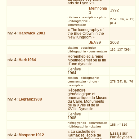
arts de Lyon ? »
Memnonia
1992
3
citation
-
description
-
photo
27-28; 36, n. 11;
-
bibliographie
-
pl. 4
commentaire
« The Iconography of
niv.
4
:
Hardwick:2003
the Blue Crown in the
New Kingdom »
JEA
89
2003
citation
-
description
-
119; 137 [GG]
bibliographie
-
commentaire
Horemheb et la reine
niv.
4
:
Hari:1964
Moutnedjemet ou la fin
d’une dynastie
Genève
1964
citation
-
bibliographie
-
commentaire
-
photo
-
278 (24), fig. 76
description
Répertoire
généalogique et
onomastique du Musée
niv.
4
:
Legrain:1908
du Caire. Monuments
de la XVIIe et de la
XVIIIe Dynastie
Genève
1908
hiéroglyphes
-
commentaire
188, n° 319
-
bibliographie
-
citation
« La cachette de
Essais sur
niv.
4
:
Maspero:1912
Karnak et l’école de
l’art égyptien