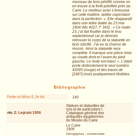
morceau de bois pétrifié comme on
en trouve à la forêt pétrifiée près du
Caire. Le meilleur acier s’émousse
sur cette matière, taillée cependant
dans la perfection. ». Elle réapparaît
dans une lettre datée du 23 mai
1904 (Ms 4027, f° 343) : « Ce matin
23, j’ai fait fouiller dans le trou
septentrional car je désirais
retrouver le corps de la statuette en
bois silicifié. J’ai eu la chance de
réussir. Ainsi la statuette sera
complète. Il manque une pièce mise
au coude droit et l’avant du pied
gauche. Le reste est intact. ». L’objet
porte distinctement le seul numéro
42095 (rouge) et des traces de
[168?] (noir) pratiquement illisibles.
Bibliographie
Porter et Moss II, 2e éd.
140
Statues et statuettes de
rois et de particuliers I.
niv.
2
:
Legrain:1906
Catalogue général des
antiquités égyptiennes
du Musée du Caire
Le Caire
1906
hiéroglyphes
-
commentaire