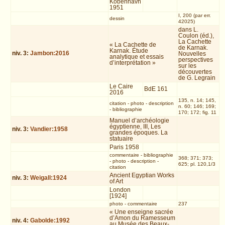
Kobenhavn
1951
I, 200 (par err.
dessin
42025)
dans L.
Coulon (éd.),
La Cachette
« La Cachette de
de Karnak.
Karnak. Étude
niv.
3
:
Jambon:2016
Nouvelles
analytique et essais
perspectives
d’interprétation »
sur les
découvertes
de G. Legrain
Le Caire
BdE 161
2016
135, n. 14; 145,
citation
-
photo
-
description
n. 60; 146; 169;
-
bibliographie
170; 172; fig. 11
Manuel d’archéologie
égyptienne, III, Les
niv.
3
:
Vandier:1958
grandes époques. La
statuaire
Paris 1958
commentaire
-
bibliographie
368; 371; 373;
-
photo
-
description
-
625; pl. 120,1/3
citation
Ancient Egyptian Works
niv.
3
:
Weigall:1924
of Art
London
[1924]
photo
-
commentaire
237
« Une enseigne sacrée
d’Amon du Ramesseum
niv.
4
:
Gabolde:1992
au Musée des Beaux-