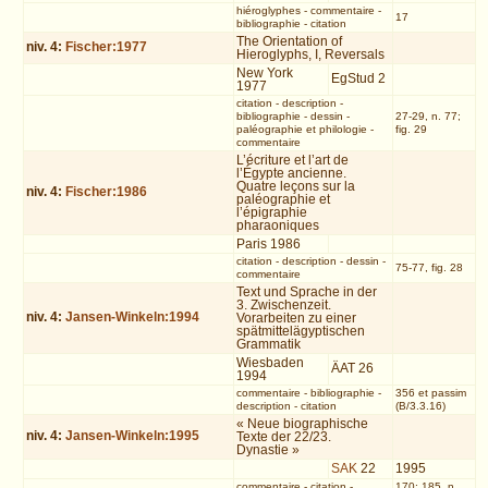
hiéroglyphes
-
commentaire
-
17
bibliographie
-
citation
The Orientation of
niv.
4
:
Fischer:1977
Hieroglyphs, I, Reversals
New York
EgStud 2
1977
citation
-
description
-
bibliographie
-
dessin
-
27-29, n. 77;
paléographie et philologie
-
fig. 29
commentaire
L’écriture et l’art de
l’Égypte ancienne.
Quatre leçons sur la
niv.
4
:
Fischer:1986
paléographie et
l’épigraphie
pharaoniques
Paris 1986
citation
-
description
-
dessin
-
75-77, fig. 28
commentaire
Text und Sprache in der
3. Zwischenzeit.
niv.
4
:
Jansen-Winkeln:1994
Vorarbeiten zu einer
spätmittelägyptischen
Grammatik
Wiesbaden
ÄAT 26
1994
commentaire
-
bibliographie
-
356 et passim
description
-
citation
(B/3.3.16)
« Neue biographische
niv.
4
:
Jansen-Winkeln:1995
Texte der 22/23.
Dynastie »
SAK
22
1995
commentaire
-
citation
-
170; 185, n.