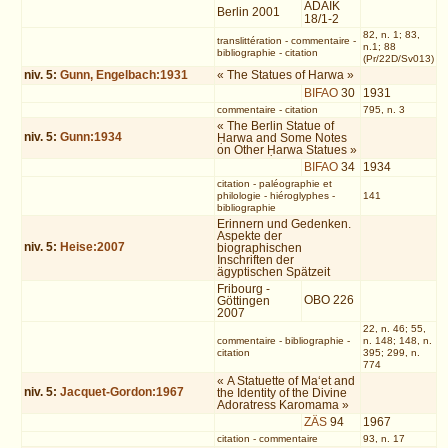
ADAIK
Berlin 2001
18/1-2
82, n. 1; 83,
translittération
-
commentaire
-
n.1; 88
bibliographie
-
citation
(Pr/22D/Sv013)
niv.
5
:
Gunn, Engelbach:1931
« The Statues of Harwa »
BIFAO
30
1931
commentaire
-
citation
795, n. 3
« The Berlin Statue of
niv.
5
:
Gunn:1934
Ḥarwa and Some Notes
on Other Ḥarwa Statues »
BIFAO
34
1934
citation
-
paléographie et
philologie
-
hiéroglyphes
-
141
bibliographie
Erinnern und Gedenken.
Aspekte der
niv.
5
:
Heise:2007
biographischen
Inschriften der
ägyptischen Spätzeit
Fribourg -
OBO 226
Göttingen
2007
22, n. 46; 55,
commentaire
-
bibliographie
-
n. 148; 148, n.
citation
395; 299, n.
774
« A Statuette of Ma‘et and
niv.
5
:
Jacquet-Gordon:1967
the Identity of the Divine
Adoratress Karomama »
ZÄS
94
1967
citation
-
commentaire
93, n. 17