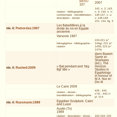
BIFAO
2007
107
142, n. 2; 143,
citation
-
bibliographie
-
n. d; 144, n. n;
commentaire
-
translittération
-
146-147, n. u-
description
-
dessin
v; 148-149;
151; 154, fig. 5
Les flabellifères à la
niv.
4
:
Pomorska:1987
droite du roi en Égypte
ancienne
Varsovie 1987
220-221 (n°
hiéroglyphes
-
bibliographie
-
144g); 221 (n°
citation
145f); 223 (n°
147b)
dans Basem
Samir el-
Sharkawy
(éd.), The
« Bat pendant and ‘ḥḳȝ
Horizon.
niv.
4
:
Rashed:2009
Bȝt’ title »
Studies in
Egyptology
in honour of
M.A. Nur el-
Din III
Le Caire 2009
426 ; 434,
citation
-
dessin
-
n°41 ; 442 (=
translittération
-
bibliographie
pl. V) A
Egyptian Sculpture. Cairo
niv.
4
:
Russmann:1989
and Luxor
Austin (Tx)
1989
citation
-
description
-
photo
-
162-163; 220