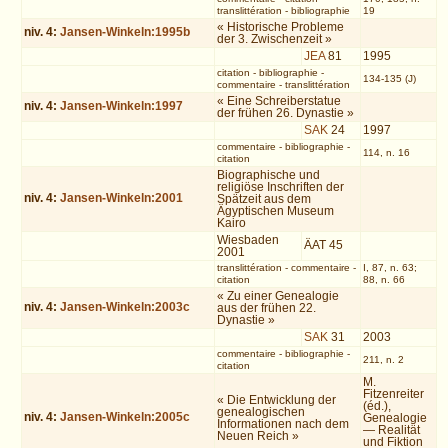
translittération
-
bibliographie
19
« Historische Probleme
niv.
4
:
Jansen-Winkeln:1995b
der 3. Zwischenzeit »
JEA
81
1995
citation
-
bibliographie
-
134-135 (J)
commentaire
-
translittération
« Eine Schreiberstatue
niv.
4
:
Jansen-Winkeln:1997
der frühen 26. Dynastie »
SAK
24
1997
commentaire
-
bibliographie
-
114, n. 16
citation
Biographische und
religiöse Inschriften der
niv.
4
:
Jansen-Winkeln:2001
Spätzeit aus dem
Ägyptischen Museum
Kairo
Wiesbaden
ÄAT 45
2001
translittération
-
commentaire
-
I, 87, n. 63;
citation
88, n. 66
« Zu einer Genealogie
niv.
4
:
Jansen-Winkeln:2003c
aus der frühen 22.
Dynastie »
SAK
31
2003
commentaire
-
bibliographie
-
211, n. 2
citation
M.
Fitzenreiter
« Die Entwicklung der
(éd.),
genealogischen
niv.
4
:
Jansen-Winkeln:2005c
Genealogie
Informationen nach dem
— Realität
Neuen Reich »
und Fiktion