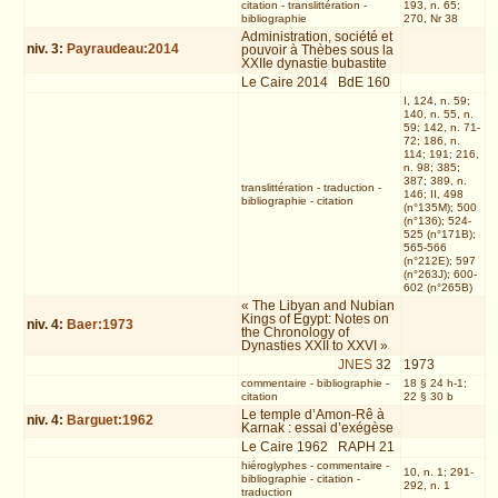
citation
-
translittération
-
193, n. 65;
bibliographie
270, Nr 38
Administration, société et
niv.
3
:
Payraudeau:2014
pouvoir à Thèbes sous la
XXIIe dynastie bubastite
Le Caire 2014
BdE 160
I, 124, n. 59;
140, n. 55, n.
59; 142, n. 71-
72; 186, n.
114; 191; 216,
n. 98; 385;
387; 389, n.
translittération
-
traduction
-
146; II, 498
bibliographie
-
citation
(n°135M); 500
(n°136); 524-
525 (n°171B);
565-566
(n°212E); 597
(n°263J); 600-
602 (n°265B)
« The Libyan and Nubian
Kings of Egypt: Notes on
niv.
4
:
Baer:1973
the Chronology of
Dynasties XXII to XXVI »
JNES
32
1973
commentaire
-
bibliographie
-
18 § 24 h-1;
citation
22 § 30 b
Le temple d’Amon-Rê à
niv.
4
:
Barguet:1962
Karnak : essai d’exégèse
Le Caire 1962
RAPH 21
hiéroglyphes
-
commentaire
-
10, n. 1; 291-
bibliographie
-
citation
-
292, n. 1
traduction