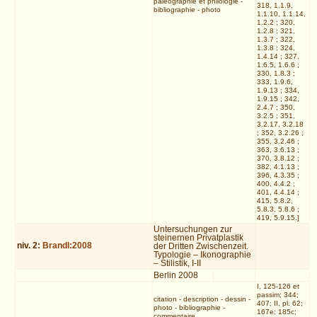
paléographie et philologie
-
318, 1.1.9,
bibliographie
-
photo
1.1.10, 1.1.14,
1.2.2 ; 320,
1.2.8 ; 321,
1.3.7 ; 322,
1.3.8 ; 324,
1.4.14 ; 327,
1.6.5, 1.6.6 ;
330, 1.8.3 ;
333, 1.9.6,
1.9.13 ; 334,
1.9.15 ; 342,
2.4.7 ; 350,
3.2.5 ; 351,
3.2.17, 3.2.18
; 352, 3.2.26 ;
355, 3.2.46 ;
363, 3.6.13 ;
370, 3.8.12 ;
382, 4.1.13 ;
396, 4.3.35 ;
400, 4.4.2 ;
401, 4.4.14 ;
415, 5.8.2,
5.8.3, 5.8.6 ;
419, 5.9.15.]
Untersuchungen zur
steinernen Privatplastik
niv.
2
:
Brandl:2008
der Dritten Zwischenzeit.
Typologie – Ikonographie
– Stilistik, I-II
Berlin 2008
I, 125-126 et
passim; 344;
citation
-
description
-
dessin
-
407; II, pl. 62;
photo
-
bibliographie
-
167e; 185c;
commentaire