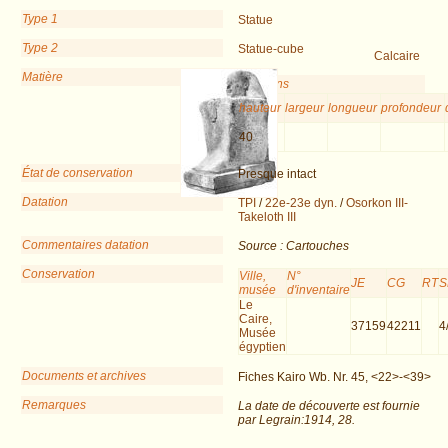
Type 1
Statue
Type 2
Statue-cube
Calcaire
Matière
Dimensions
hauteur
largeur
longueur
profondeur
40
État de conservation
Presque intact
Datation
TPI
/
22e-23e dyn.
/
Osorkon III-
Takeloth III
Commentaires datation
Source : Cartouches
Conservation
Ville,
N°
JE
CG
RT
S
musée
d'inventaire
Le
Caire,
37159
42211
4
Musée
égyptien
Documents et archives
Fiches Kairo Wb. Nr. 45, <22>-<39>
Remarques
La date de découverte est fournie
par Legrain:1914, 28.