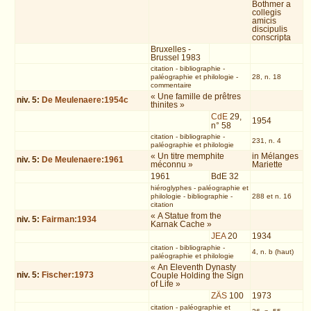
Bothmer a
collegis
amicis
discipulis
conscripta
Bruxelles -
Brussel 1983
citation
-
bibliographie
-
paléographie et philologie
-
28, n. 18
commentaire
« Une famille de prêtres
niv.
5
:
De Meulenaere:1954c
thinites »
CdE
29,
1954
n° 58
citation
-
bibliographie
-
231, n. 4
paléographie et philologie
« Un titre memphite
in Mélanges
niv.
5
:
De Meulenaere:1961
méconnu »
Mariette
1961
BdE 32
hiéroglyphes
-
paléographie et
philologie
-
bibliographie
-
288 et n. 16
citation
« A Statue from the
niv.
5
:
Fairman:1934
Karnak Cache »
JEA
20
1934
citation
-
bibliographie
-
4, n. b (haut)
paléographie et philologie
« An Eleventh Dynasty
niv.
5
:
Fischer:1973
Couple Holding the Sign
of Life »
ZÄS
100
1973
citation
-
paléographie et