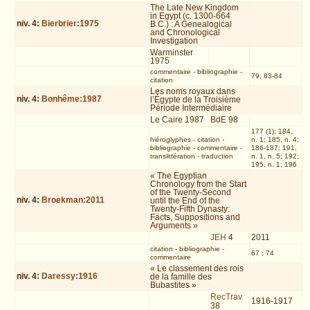
The Late New Kingdom
in Egypt (c. 1300-664
niv.
4
:
Bierbrier:1975
B.C.) : A Genealogical
and Chronological
Investigation
Warminster
1975
commentaire
-
bibliographie
-
79; 83-84
citation
Les noms royaux dans
niv.
4
:
Bonhême:1987
l’Égypte de la Troisième
Période Intermédiaire
Le Caire 1987
BdE 98
177 (1); 184,
hiéroglyphes
-
citation
-
n. 1; 185, n. 4;
bibliographie
-
commentaire
-
186-187; 191,
translittération
-
traduction
n. 1, n. 5; 192;
195, n. 1; 196
« The Egyptian
Chronology from the Start
of the Twenty-Second
niv.
4
:
Broekman:2011
until the End of the
Twenty-Fifth Dynasty:
Facts, Suppositions and
Arguments »
JEH
4
2011
citation
-
bibliographie
-
67 ; 74
commentaire
« Le classement des rois
niv.
4
:
Daressy:1916
de la famille des
Bubastites »
RecTrav
1916-1917
38