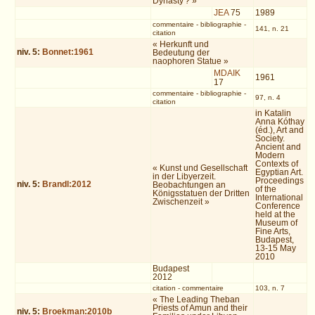
Dynasty'? »
JEA
75
1989
commentaire
-
bibliographie
-
141, n. 21
citation
« Herkunft und
niv.
5
:
Bonnet:1961
Bedeutung der
naophoren Statue »
MDAIK
1961
17
commentaire
-
bibliographie
-
97, n. 4
citation
in Katalin
Anna Kóthay
(éd.), Art and
Society.
Ancient and
Modern
Contexts of
« Kunst und Gesellschaft
Egyptian Art.
in der Libyerzeit.
Proceedings
niv.
5
:
Brandl:2012
Beobachtungen an
of the
Königsstatuen der Dritten
International
Zwischenzeit »
Conference
held at the
Museum of
Fine Arts,
Budapest,
13-15 May
2010
Budapest
2012
citation
-
commentaire
103, n. 7
« The Leading Theban
Priests of Amun and their
niv.
5
:
Broekman:2010b