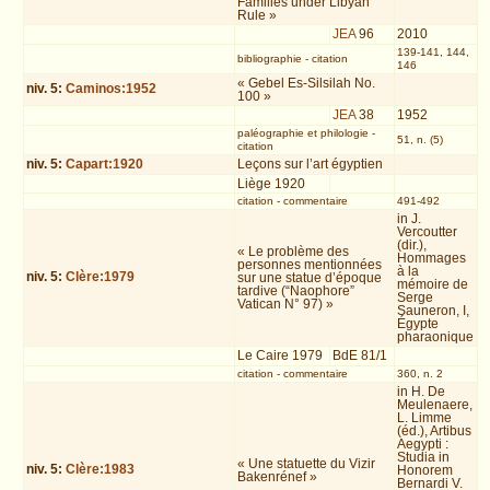
Families under Libyan
Rule »
JEA
96
2010
139-141, 144,
bibliographie
-
citation
146
« Gebel Es-Silsilah No.
niv.
5
:
Caminos:1952
100 »
JEA
38
1952
paléographie et philologie
-
51, n. (5)
citation
niv.
5
:
Capart:1920
Leçons sur l’art égyptien
Liège 1920
citation
-
commentaire
491-492
in J.
Vercoutter
(dir.),
« Le problème des
Hommages
personnes mentionnées
à la
niv.
5
:
Clère:1979
sur une statue d’époque
mémoire de
tardive (“Naophore”
Serge
Vatican N° 97) »
Sauneron, I,
Égypte
pharaonique
Le Caire 1979
BdE 81/1
citation
-
commentaire
360, n. 2
in H. De
Meulenaere,
L. Limme
(éd.), Artibus
Aegypti :
Studia in
« Une statuette du Vizir
niv.
5
:
Clère:1983
Honorem
Bakenrénef »
Bernardi V.