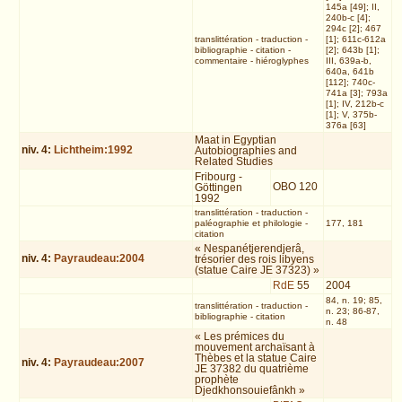
145a [49]; II,
240b-c [4];
294c [2]; 467
translittération
-
traduction
-
[1]; 611c-612a
bibliographie
-
citation
-
[2]; 643b [1];
commentaire
-
hiéroglyphes
III, 639a-b,
640a, 641b
[112]; 740c-
741a [3]; 793a
[1]; IV, 212b-c
[1]; V, 375b-
376a [63]
Maat in Egyptian
niv.
4
:
Lichtheim:1992
Autobiographies and
Related Studies
Fribourg -
OBO 120
Göttingen
1992
translittération
-
traduction
-
paléographie et philologie
-
177, 181
citation
« Nespanétjerendjerâ,
niv.
4
:
Payraudeau:2004
trésorier des rois libyens
(statue Caire JE 37323) »
RdE
55
2004
84, n. 19; 85,
translittération
-
traduction
-
n. 23; 86-87,
bibliographie
-
citation
n. 48
« Les prémices du
mouvement archaïsant à
Thèbes et la statue Caire
niv.
4
:
Payraudeau:2007
JE 37382 du quatrième
prophète
Djedkhonsouiefânkh »