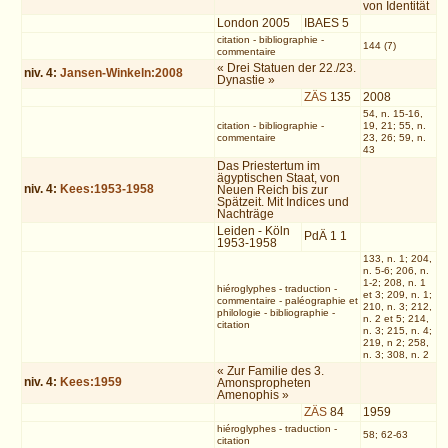
von Identität
London 2005
IBAES 5
citation
-
bibliographie
-
144 (7)
commentaire
« Drei Statuen der 22./23.
niv.
4
:
Jansen-Winkeln:2008
Dynastie »
ZÄS
135
2008
54, n. 15-16,
citation
-
bibliographie
-
19, 21; 55, n.
commentaire
23, 26; 59, n.
43
Das Priestertum im
ägyptischen Staat, von
niv.
4
:
Kees:1953-1958
Neuen Reich bis zur
Spätzeit. Mit Indices und
Nachträge
Leiden - Köln
PdÄ 1 1
1953-1958
133, n. 1; 204,
n. 5-6; 206, n.
1-2; 208, n. 1
hiéroglyphes
-
traduction
-
et 3; 209, n. 1;
commentaire
-
paléographie et
210, n. 3; 212,
philologie
-
bibliographie
-
n. 2 et 5; 214,
citation
n. 3; 215, n. 4;
219, n 2; 258,
n. 3; 308, n. 2
« Zur Familie des 3.
niv.
4
:
Kees:1959
Amonspropheten
Amenophis »
ZÄS
84
1959
hiéroglyphes
-
traduction
-
58; 62-63
citation