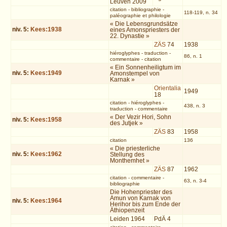
Leuven 2009
citation
-
bibliographie
-
118-119, n. 34
paléographie et philologie
« Die Lebensgrundsätze
niv.
5
:
Kees:1938
eines Amonspriesters der
22. Dynastie »
ZÄS
74
1938
hiéroglyphes
-
traduction
-
86, n. 1
commentaire
-
citation
« Ein Sonnenheiligtum im
niv.
5
:
Kees:1949
Amonstempel von
Karnak »
Orientalia
1949
18
citation
-
hiéroglyphes
-
438, n. 3
traduction
-
commentaire
« Der Vezir Hori, Sohn
niv.
5
:
Kees:1958
des Jutjek »
ZÄS
83
1958
citation
136
« Die priesterliche
niv.
5
:
Kees:1962
Stellung des
Monthemhet »
ZÄS
87
1962
citation
-
commentaire
-
63, n. 3-4
bibliographie
Die Hohenpriester des
Amun von Karnak von
niv.
5
:
Kees:1964
Herihor bis zum Ende der
Äthiopenzeit
Leiden 1964
PdÄ 4