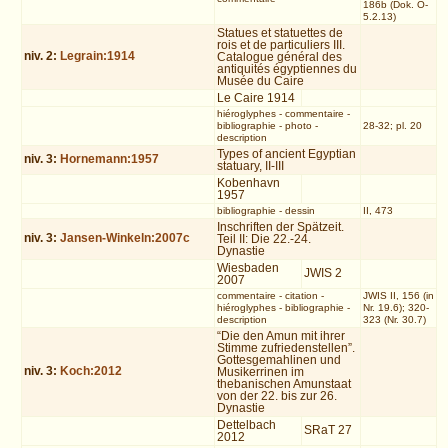
186b (Dok. O-
5.2.13)
Statues et statuettes de
rois et de particuliers III.
niv.
2
:
Legrain:1914
Catalogue général des
antiquités égyptiennes du
Musée du Caire
Le Caire 1914
hiéroglyphes
-
commentaire
-
bibliographie
-
photo
-
28-32; pl. 20
description
Types of ancient Egyptian
niv.
3
:
Hornemann:1957
statuary, II-III
Kobenhavn
1957
bibliographie
-
dessin
II, 473
Inschriften der Spätzeit.
niv.
3
:
Jansen-Winkeln:2007c
Teil II: Die 22.-24.
Dynastie
Wiesbaden
JWIS 2
2007
commentaire
-
citation
-
JWIS II, 156 (in
hiéroglyphes
-
bibliographie
-
Nr. 19.6); 320-
description
323 (Nr. 30.7)
“Die den Amun mit ihrer
Stimme zufriedenstellen”.
Gottesgemahlinen und
niv.
3
:
Koch:2012
Musikerrinen im
thebanischen Amunstaat
von der 22. bis zur 26.
Dynastie
Dettelbach
SRaT 27
2012