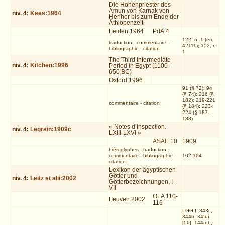
Die Hohenpriester des
Amun von Karnak von
niv.
4
:
Kees:1964
Herihor bis zum Ende der
Äthiopenzeit
Leiden 1964
PdÄ 4
122, n. 1 (err.
traduction
-
commentaire
-
42111); 152, n.
bibliographie
-
citation
1
The Third Intermediate
niv.
4
:
Kitchen:1996
Period in Egypt (1100 -
650 BC)
Oxford 1996
91 (§ 72); 94
(§ 74); 216 (§
182); 219-221
commentaire
-
citation
(§ 184); 223-
224 (§ 187-
188)
« Notes d’Inspection.
niv.
4
:
Legrain:1909c
LXIII-LXVI »
ASAE
10
1909
hiéroglyphes
-
traduction
-
commentaire
-
bibliographie
-
102-104
citation
Lexikon der ägyptischen
Götter und
niv.
4
:
Leitz et alii:2002
Götterbezeichnungen, I-
VII
OLA 110-
Leuven 2002
116
LGG I, 343c,
344b, 345a
[50]; 144a-b,