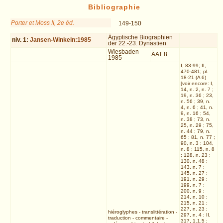
Bibliographie
Porter et Moss II, 2e éd.
149-150
Ägyptische Biographien
niv.
1
:
Jansen-Winkeln:1985
der 22.-23. Dynastien
Wiesbaden
ÄAT 8
1985
I, 83-99; II,
470-481; pl.
18-21 (A 6)
[voir encore: I,
14, n. 2, n. 7 ;
19, n. 36 ; 23,
n. 56 ; 39, n.
4, n. 6 ; 41, n.
9, n. 16 ; 54,
n. 38 ; 73, n.
25, n. 29 ; 75,
n. 44 ; 79, n.
65 ; 81, n. 77 ;
90, n. 3 ; 104,
n. 8 ; 115, n. 8
; 128, n. 23 ;
130, n. 48 ;
143, n. 7 ;
145, n. 27 ;
191, n. 29 ;
199, n. 7 ;
200, n. 9 ;
214, n. 10 ;
215, n. 21 ;
227, n. 23 ;
hiéroglyphes
-
translittération
-
297, n. 4 ; II,
traduction
-
commentaire
-
317, 1.1.5 ;