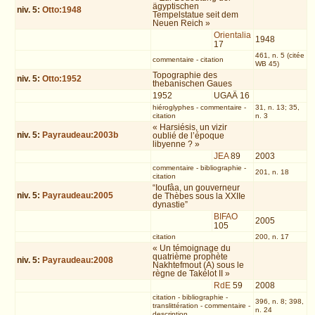
ägyptischen
niv.
5
:
Otto:1948
Tempelstatue seit dem
Neuen Reich »
Orientalia
1948
17
461, n. 5 (citée
commentaire
-
citation
WB 45)
Topographie des
niv.
5
:
Otto:1952
thebanischen Gaues
1952
UGAÄ 16
hiéroglyphes
-
commentaire
-
31, n. 13; 35,
citation
n. 3
« Harsiésis, un vizir
niv.
5
:
Payraudeau:2003b
oublié de l’époque
libyenne ? »
JEA
89
2003
commentaire
-
bibliographie
-
201, n. 18
citation
“Ioufâa, un gouverneur
niv.
5
:
Payraudeau:2005
de Thèbes sous la XXIIe
dynastie”
BIFAO
2005
105
citation
200, n. 17
« Un témoignage du
quatrième prophète
niv.
5
:
Payraudeau:2008
Nakhtefmout (A) sous le
règne de Takélot II »
RdE
59
2008
citation
-
bibliographie
-
396, n. 8; 398,
translittération
-
commentaire
-
n. 24
description