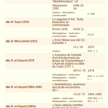
“Würfelhockern”, I-II
Hildesheim
HÄB 33-
1992
34
citation
-
description
-
II, 588
commentaire
La sagesse d’Ani. Texte,
niv.
5
:
Suys:1935
traduction et
commentaire
Roma 1935
AnOr 11
hiéroglyphes
-
traduction
-
20-21
commentaire
-
citation
« Eine Statue aus der 22.
niv.
5
:
Wreszinski:1915
Dynastie »
OLZ
18
1915
citation
355, n. 1
« A propos de l'activité
d'un fonctionnaire du
niv.
5
:
el-Sayed:1978
temps de Psammétique I
à Karnak d'après la stèle
du Caire 2747 »
BIFAO
78
1978
hiéroglyphes
-
traduction
-
463, n. e; 472,
bibliographie
-
citation
-
n. c
translittération
« Nekhtefmout, supérieur
niv.
5
:
el-Sayed:1984-1985
des porte-encensoirs
(II) »
ASAE
70
1984-1985
citation
-
traduction
-
338-339, n. f;
bibliographie
-
commentaire
341, n. 2
« Deux statues inédites
niv.
5
:
el-Sayed:1984a