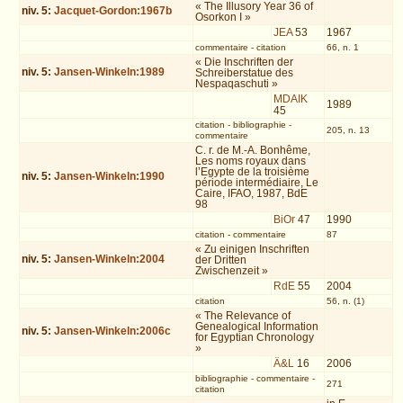
« The Illusory Year 36 of
niv.
5
:
Jacquet-Gordon:1967b
Osorkon I »
JEA
53
1967
commentaire
-
citation
66, n. 1
« Die Inschriften der
niv.
5
:
Jansen-Winkeln:1989
Schreiberstatue des
Nespaqaschuti »
MDAIK
1989
45
citation
-
bibliographie
-
205, n. 13
commentaire
C. r. de M.-A. Bonhême,
Les noms royaux dans
l’Egypte de la troisième
niv.
5
:
Jansen-Winkeln:1990
période intermédiaire, Le
Caire, IFAO, 1987, BdE
98
BiOr
47
1990
citation
-
commentaire
87
« Zu einigen Inschriften
niv.
5
:
Jansen-Winkeln:2004
der Dritten
Zwischenzeit »
RdE
55
2004
citation
56, n. (1)
« The Relevance of
Genealogical Information
niv.
5
:
Jansen-Winkeln:2006c
for Egyptian Chronology
»
Ä&L
16
2006
bibliographie
-
commentaire
-
271
citation