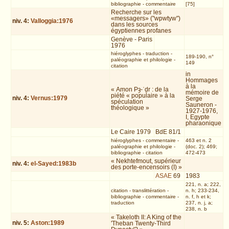
bibliographie
-
commentaire
[75]
Recherche sur les
«messagers» ("wpwtyw")
niv.
4
:
Valloggia:1976
dans les sources
égyptiennes profanes
Genève - Paris
1976
hiéroglyphes
-
traduction
-
189-190, n°
paléographie et philologie
-
149
citation
in
Hommages
à la
« Amon Pȝ-ʿḏr : de la
mémoire de
piété « populaire » à la
niv.
4
:
Vernus:1979
Serge
spéculation
Sauneron -
théologique »
1927-1976,
I, Egypte
pharaonique
Le Caire 1979
BdE 81/1
hiéroglyphes
-
commentaire
-
463 et n. 2
paléographie et philologie
-
(doc. 2); 469;
bibliographie
-
citation
472-473
« Nekhtefmout, supérieur
niv.
4
:
el-Sayed:1983b
des porte-encensoirs (I) »
ASAE
69
1983
221, n. a; 222,
citation
-
translittération
-
n. h; 233-234,
bibliographie
-
commentaire
-
n. f, h et k;
traduction
237, n. j, a;
238, n. b
« Takeloth II: A King of the
niv.
5
:
Aston:1989
'Theban Twenty-Third