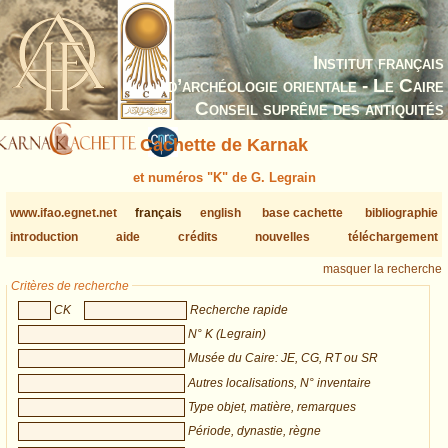
Institut français
d’archéologie orientale - Le Caire
Conseil suprême des antiquités
Cachette de Karnak
et numéros "K" de G. Legrain
www.ifao.egnet.net
français
english
base cachette
bibliographie
introduction
aide
crédits
nouvelles
téléchargement
masquer la recherche
Critères de recherche
CK
Recherche rapide
N° K (Legrain)
Musée du Caire: JE, CG, RT ou SR
Autres localisations, N° inventaire
Type objet, matière, remarques
Période, dynastie, règne