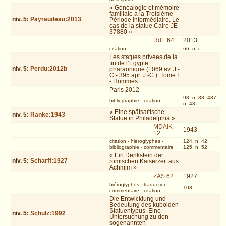
« Généalogie et mémoire
familiale à la Troisième
niv.
5
:
Payraudeau:2013
Période intermédiaire. Le
cas de la statue Caire JE
37880 »
RdE
64
2013
citation
66, n. c
Les statues privées de la
fin de l’Égypte
niv.
5
:
Perdu:2012b
pharaonique (1069 av. J.-
C - 395 apr. J.-C.). Tome I
- Hommes
Paris 2012
93, n. 33; 437,
bibliographie
-
citation
n. 48
« Eine spätsaïtische
niv.
5
:
Ranke:1943
Statue in Philadelphia »
MDAIK
1943
12
citation
-
hiéroglyphes
-
124, n. 42;
bibliographie
-
commentaire
125, n. 52
« Ein Denkstein der
niv.
5
:
Scharff:1927
römischen Kaiserzeit aus
Achmim »
ZÄS
62
1927
hiéroglyphes
-
traduction
-
103
commentaire
-
citation
Die Entwicklung und
Bedeutung des kuboiden
Statuentypus. Eine
niv.
5
:
Schulz:1992
Untersuchung zu den
sogenannten