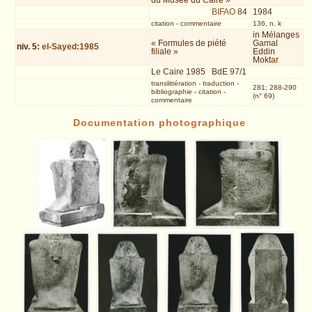
du Musée du Caire »
BIFAO
84
1984
citation
-
commentaire
136, n. k
in Mélanges
« Formules de piété
Gamal
niv.
5
:
el-Sayed:1985
filiale »
Eddin
Moktar
Le Caire 1985
BdE 97/1
translittération
-
traduction
-
281; 288-290
bibliographie
-
citation
-
(n° 69)
commentaire
Documentation photographique