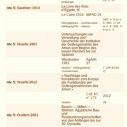
26, n. 55
philologie
Le Livre des Rois
niv.
5
:
Gauthier:1914
d’Égypte, III
Le Caire 1914
MIFAO 19
360, n° 6 et n.
hiéroglyphes
-
commentaire
-
4; 385, n° 10
bibliographie
-
citation
et n. 5; 390, n°
4 et n. 3
Untersuchungen zur
Verwaltung und
Geschichte der Institution
niv.
5
:
Graefe:1981
der Gottesgemahlin des
Amun vom Beginn des
neuen Reiches bis zur
Spätzeit
Wiesbaden
ÄgAbh
1981
37
citation
-
bibliographie
-
I, 126 (ḥ102,
commentaire
2)
« Nachträge und
Korrekturen zum Korpus
niv.
5
:
Graefe:2012
der Funktionäre der
Gottesgemahlinnen des
Amun »
CdE
87,
2012
n° 173
citation
39
Bauen — Stiften —
Weihen. Ägyptische Bau-
und
niv.
5
:
Grallert:2001
Restaurierungsinschriften
von den Anfängen bis zur
30. Dynastie