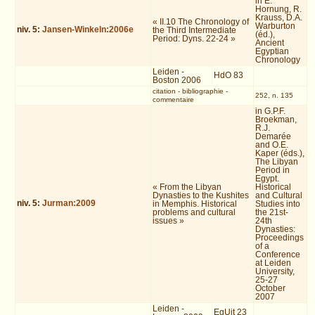
in E.
Hornung, R.
Krauss, D.A.
« II.10 The Chronology of
Warburton
niv.
5
:
Jansen-Winkeln:2006e
the Third Intermediate
(éd.),
Period: Dyns. 22-24 »
Ancient
Egyptian
Chronology
Leiden -
HdO 83
Boston 2006
citation
-
bibliographie
-
252, n. 135
commentaire
in G.P.F.
Broekman,
R.J.
Demarée
and O.E.
Kaper (éds.),
The Libyan
Period in
Egypt.
« From the Libyan
Historical
Dynasties to the Kushites
and Cultural
niv.
5
:
Jurman:2009
in Memphis. Historical
Studies into
problems and cultural
the 21st-
issues »
24th
Dynasties:
Proceedings
of a
Conference
at Leiden
University,
25-27
October
2007
Leiden -
EgUit 23