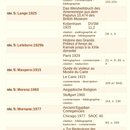
citation
-
commentaire
-
152-153
bibliographie
Das Weisheitsbuch des
Amenemope aus dem
niv.
5
:
Lange:1925
Papyrus 10,474 des
British Museum
Kobenhavn
DVSM
1925
11,2
citation
-
paléographie et
29, n. 3
philologie
-
bibliographie
Histoire des Grands
Prêtres d’Amon de
niv.
5
:
Lefebvre:1929b
Karnak jusqu’à la XXIe
dynastie
Paris 1929
hiéroglyphes
-
commentaire
-
21, n. 6; 34, n.
citation
-
traduction
4
Guide du visiteur au
niv.
5
:
Maspero:1915
Musée du Caire
Le Caire 1915
commentaire
-
description
-
205 (n° 844)
citation
niv.
5
:
Morenz:1960
Aegyptische Religion
Stuttgart 1960
commentaire
-
bibliographie
-
114, n. 130
citation
Ancient Egyptian
niv.
5
:
Murnane:1977
Corregencies
Chicago 1977
SAOC 40
citation
-
bibliographie
-
93, n. 245
traduction
-
commentaire
« Zur Bedeutung der