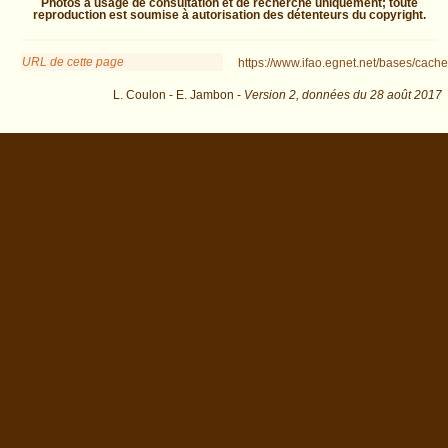
Photos à usage de consultation et de recherche uniquement; toute
reproduction est soumise à autorisation des détenteurs du copyright.
URL de cette page
https://www.ifao.egnet.net/bases/cache
L. Coulon - E. Jambon -
Version 2,
données du
28 août 2017
biblio=Leclant%3A1954&os=11 : exécutée en 0.042109 s.