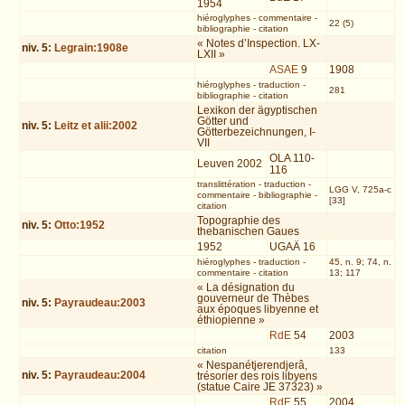
1954
hiéroglyphes
-
commentaire
-
22 (5)
bibliographie
-
citation
« Notes d’Inspection. LX-
niv.
5
:
Legrain:1908e
LXII »
ASAE
9
1908
hiéroglyphes
-
traduction
-
281
bibliographie
-
citation
Lexikon der ägyptischen
Götter und
niv.
5
:
Leitz et alii:2002
Götterbezeichnungen, I-
VII
OLA 110-
Leuven 2002
116
translittération
-
traduction
-
LGG V, 725a-c
commentaire
-
bibliographie
-
[33]
citation
Topographie des
niv.
5
:
Otto:1952
thebanischen Gaues
1952
UGAÄ 16
hiéroglyphes
-
traduction
-
45, n. 9; 74, n.
commentaire
-
citation
13; 117
« La désignation du
gouverneur de Thèbes
niv.
5
:
Payraudeau:2003
aux époques libyenne et
éthiopienne »
RdE
54
2003
citation
133
« Nespanétjerendjerâ,
niv.
5
:
Payraudeau:2004
trésorier des rois libyens
(statue Caire JE 37323) »
RdE
55
2004