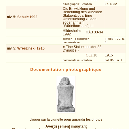
bibliographie
-
citation
86, n. 32
Die Entwicklung und
Bedeutung des kuboiden
Statuentypus. Eine
niv.
5
:
Schulz:1992
Untersuchung zu den
sogenannten
“Würfelhockern”, I-II
Hildesheim
HÄB 33-34
1992
citation
-
description
-
II, 588; 770, n.
commentaire
8
« Eine Statue aus der 22.
niv.
5
:
Wreszinski:1915
Dynastie »
OLZ
18
1915
commentaire
-
citation
col. 355, n. 1
Documentation photographique
cliquer sur la vignette pour agrandir les photos
Avertissement important