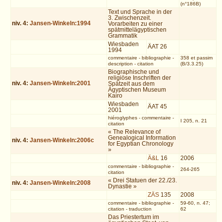
(n°186B)
Text und Sprache in der
3. Zwischenzeit.
niv.
4
:
Jansen-Winkeln:1994
Vorarbeiten zu einer
spätmittelägyptischen
Grammatik
Wiesbaden
ÄAT 26
1994
commentaire
-
bibliographie
-
358 et passim
description
-
citation
(B/3.3.25)
Biographische und
religiöse Inschriften der
niv.
4
:
Jansen-Winkeln:2001
Spätzeit aus dem
Ägyptischen Museum
Kairo
Wiesbaden
ÄAT 45
2001
hiéroglyphes
-
commentaire
-
I 205, n. 21
citation
« The Relevance of
Genealogical Information
niv.
4
:
Jansen-Winkeln:2006c
for Egyptian Chronology
»
Ä&L
16
2006
commentaire
-
bibliographie
-
264-265
citation
« Drei Statuen der 22./23.
niv.
4
:
Jansen-Winkeln:2008
Dynastie »
ZÄS
135
2008
commentaire
-
bibliographie
-
59-60, n. 47;
citation
-
traduction
62
Das Priestertum im