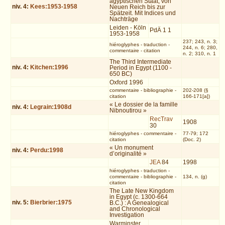
ägyptischen Staat, von
niv.
4
:
Kees:1953-1958
Neuen Reich bis zur
Spätzeit. Mit Indices und
Nachträge
Leiden - Köln
PdÄ 1 1
1953-1958
237; 243, n. 3;
hiéroglyphes
-
traduction
-
244, n. 6; 280,
commentaire
-
citation
n. 2; 310, n. 1
The Third Intermediate
niv.
4
:
Kitchen:1996
Period in Egypt (1100 -
650 BC)
Oxford 1996
commentaire
-
bibliographie
-
202-208 (§
citation
166-171[a])
« Le dossier de la famille
niv.
4
:
Legrain:1908d
Nibnoutirou »
RecTrav
1908
30
hiéroglyphes
-
commentaire
-
77-79; 172
citation
(Doc. 2)
« Un monument
niv.
4
:
Perdu:1998
d’originalité »
JEA
84
1998
hiéroglyphes
-
traduction
-
commentaire
-
bibliographie
-
134, n. (g)
citation
The Late New Kingdom
in Egypt (c. 1300-664
niv.
5
:
Bierbrier:1975
B.C.) : A Genealogical
and Chronological
Investigation
Warminster