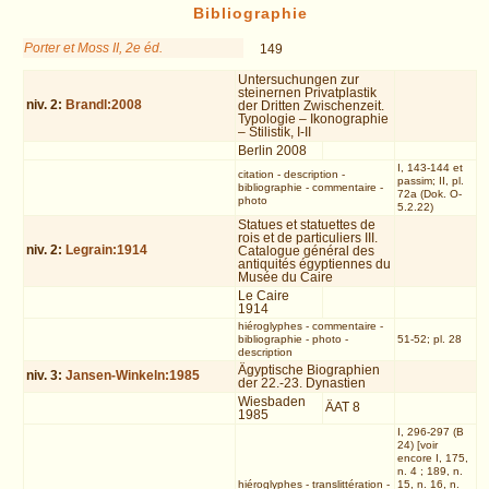
Bibliographie
Porter et Moss II, 2e éd.
149
Untersuchungen zur
steinernen Privatplastik
niv.
2
:
Brandl:2008
der Dritten Zwischenzeit.
Typologie – Ikonographie
– Stilistik, I-II
Berlin 2008
I, 143-144 et
citation
-
description
-
passim; II, pl.
bibliographie
-
commentaire
-
72a (Dok. O-
photo
5.2.22)
Statues et statuettes de
rois et de particuliers III.
niv.
2
:
Legrain:1914
Catalogue général des
antiquités égyptiennes du
Musée du Caire
Le Caire
1914
hiéroglyphes
-
commentaire
-
bibliographie
-
photo
-
51-52; pl. 28
description
Ägyptische Biographien
niv.
3
:
Jansen-Winkeln:1985
der 22.-23. Dynastien
Wiesbaden
ÄAT 8
1985
I, 296-297 (B
24) [voir
encore I, 175,
n. 4 ; 189, n.
hiéroglyphes
-
translittération
-
15, n. 16, n.