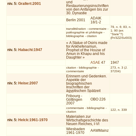
und
niv.
5
:
Grallert:2001
Restaurierungsinschriften
von den Anfängen bis zur
30. Dynastie
ADAIK
Berlin 2001
18/1-2
79, n. 6; 83, n.
translittération
-
commentaire
-
1; 90 (err.
paléographie et philologie
-
"Stele"?)
bibliographie
-
citation
(Pr/3ZZ/Sv003)
« A Statue of Osiris made
for Ankhefenamun,
niv.
5
:
Habachi:1947
Prophet of the House of
Amun in Khapu and his
Daughter »
ASAE
47
1947
citation
-
bibliographie
-
273, n. 3 (J.
commentaire
37204)
Erinnern und Gedenken.
Aspekte der
niv.
5
:
Heise:2007
biographischen
Inschriften der
ägyptischen Spätzeit
Fribourg -
OBO 226
Göttingen
2007
commentaire
-
bibliographie
-
122, n. 339
citation
Materialien zur
niv.
5
:
Helck:1961-1970
Wirtschafsgeschichte des
Neuen Reiches, I-VI
Wiesbaden
AAWMainz
1961-1970