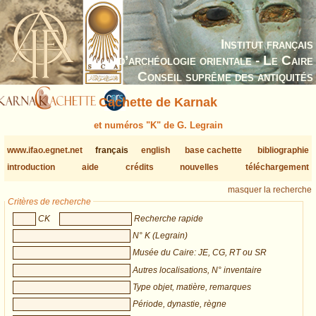
Institut français
d’archéologie orientale - Le Caire
Conseil suprême des antiquités
Cachette de Karnak
et numéros "K" de G. Legrain
www.ifao.egnet.net
français
english
base cachette
bibliographie
introduction
aide
crédits
nouvelles
téléchargement
masquer la recherche
Critères de recherche
CK
Recherche rapide
N° K (Legrain)
Musée du Caire: JE, CG, RT ou SR
Autres localisations, N° inventaire
Type objet, matière, remarques
Période, dynastie, règne