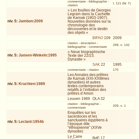
commentaire
-
bibliographie
-
I, 121 (Nr. 7)
citation
« Les fouilles de Georges
Legrain dans la Cachette
de Karnak (1903-1907).
niv.
5
:
Jambon:2009
Nouvelles données sur la
chronologie des
découvertes et le destin
des objets »
BIFAO
109
2009
citation
-
description
-
268, n. 142
bibliographie
-
commentaire
« Neue biographische
niv.
5
:
Jansen-Winkeln:1995
Texte der 22/23.
Dynastie »
SAK
22
1995
commentaire
-
citation
170
Les Annales des prêtres
de Karnak (XXI-XXIIImes
dynasties) et autres
niv.
5
:
Kruchten:1989
textes contemporains
relatifs à l’initiation des
prêtres d’Amon
Leuven 1989
OLA 32
citation
-
bibliographie
-
209, n. 1
commentaire
Enquêtes sur les
sacerdoces et les
sanctuaires égyptiens à
niv.
5
:
Leclant:1954b
l’époque dite
“éthiopienne” (XXVe
dynastie)
Le Caire
BdE 17