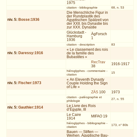
1975
citation
-
bibliographie
68, n. 53
Die Menschliche Figur in
der Rundplastik des
niv.
5
:
Bosse:1936
Ägyptischen Spätzeit von
der XXII. bis Dynastie bis
zur XXX. Dynastie
Glückstadt -
ÄgForsch
Hamburg
1
1936
citation
-
description
83
« Le classement des rois
niv.
5
:
Daressy:1916
de la famille des
Bubastites »
RecTrav
1916-1917
38
hiéroglyphes
-
commentaire
-
15
citation
« An Eleventh Dynasty
niv.
5
:
Fischer:1973
Couple Holding the Sign
of Life »
ZÄS
100
1973
citation
-
paléographie et
27, n. 55
philologie
Le Livre des Rois
niv.
5
:
Gauthier:1914
d’Égypte, III
Le Caire
MIFAO 19
1914
hiéroglyphes
-
bibliographie
-
173, n° 80b
citation
Bauen — Stiften —
Weihen. Ägyptische Bau-