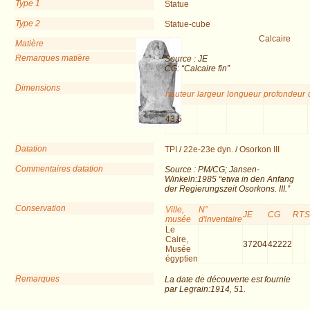
Type 1
Statue
Type 2
Statue-cube
Calcaire
Matière
Remarques matière
Source : JE
CG: “Calcaire fin”
Dimensions
hauteur
largeur
longueur
profondeur
43.5
Datation
TPI
/
22e-23e dyn.
/
Osorkon III
Commentaires datation
Source : PM/CG; Jansen-
Winkeln:1985 “etwa in den Anfang
der Regierungszeit Osorkons. III.”
Conservation
Ville,
N°
JE
CG
RT
musée
d'inventaire
Le
Caire,
37204
42222
Musée
égyptien
Remarques
La date de découverte est fournie
par Legrain:1914, 51.