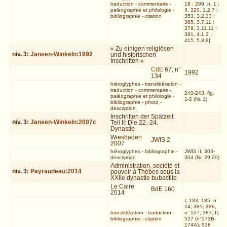
traduction
-
commentaire
-
18 ; 299, n. 1 ;
paléographie et philologie
-
II, 320, 1.2.7 ;
bibliographie
-
citation
353, 3.2.33 ;
365, 3.7.11 ;
379, 3.11.11 ;
381, 4.1.3 ;
415, 5.8.8]
« Zu einigen religiösen
niv.
3
:
Jansen-Winkeln:1992
und historischen
Inschriften »
CdE
67, n°
1992
134
hiéroglyphes
-
translittération
-
traduction
-
commentaire
-
240-243, fig.
paléographie et philologie
-
1-2 (Nr. 1)
bibliographie
-
photo
-
description
Inschriften der Spätzeit.
niv.
3
:
Jansen-Winkeln:2007c
Teil II: Die 22.-24.
Dynastie
Wiesbaden
JWIS 2
2007
hiéroglyphes
-
bibliographie
-
JWIS II, 303-
description
304 (Nr. 29.20)
Administration, société et
niv.
3
:
Payraudeau:2014
pouvoir à Thèbes sous la
XXIIe dynastie bubastite
Le Caire
BdE 160
2014
I, 133; 135, n.
24; 385; 386,
translittération
-
traduction
-
n. 107; 387; II,
bibliographie
-
citation
527 (n°173B-
174A); 538