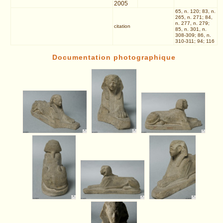
2005
65, n. 120; 83, n.
265, n. 271; 84,
n. 277, n. 279;
citation
85, n. 301, n.
308-309; 86, n.
310-311; 94; 116
Documentation photographique