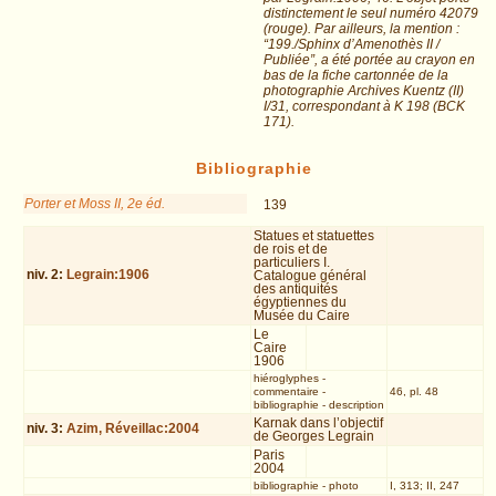
distinctement le seul numéro 42079
(rouge). Par ailleurs, la mention :
“199./Sphinx d’Amenothès II /
Publiée”, a été portée au crayon en
bas de la fiche cartonnée de la
photographie Archives Kuentz (II)
I/31, correspondant à K 198 (BCK
171).
Bibliographie
Porter et Moss II, 2e éd.
139
Statues et statuettes
de rois et de
particuliers I.
niv.
2
:
Legrain:1906
Catalogue général
des antiquités
égyptiennes du
Musée du Caire
Le
Caire
1906
hiéroglyphes
-
commentaire
-
46, pl. 48
bibliographie
-
description
Karnak dans l’objectif
niv.
3
:
Azim, Réveillac:2004
de Georges Legrain
Paris
2004
bibliographie
-
photo
I, 313; II, 247