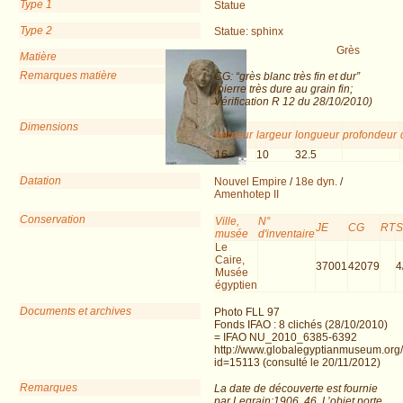
Type 1
Statue
Type 2
Statue: sphinx
Grès
Matière
Remarques matière
CG: “grès blanc très fin et dur”
(pierre très dure au grain fin;
Vérification R 12 du 28/10/2010)
Dimensions
hauteur
largeur
longueur
profondeur
16
10
32.5
Datation
Nouvel Empire
/
18e dyn.
/
Amenhotep II
Conservation
Ville,
N°
JE
CG
RT
musée
d'inventaire
Le
Caire,
37001
42079
4
Musée
égyptien
Documents et archives
Photo FLL 97
Fonds IFAO : 8 clichés (28/10/2010)
= IFAO NU_2010_6385-6392
http://www.globalegyptianmuseum.org
id=15113 (consulté le 20/11/2012)
Remarques
La date de découverte est fournie
par Legrain:1906, 46. L’objet porte