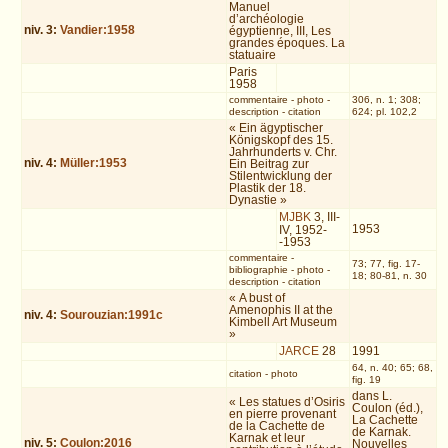
Manuel
d’archéologie
niv.
3
:
Vandier:1958
égyptienne, III, Les
grandes époques. La
statuaire
Paris
1958
commentaire
-
photo
-
306, n. 1; 308;
description
-
citation
624; pl. 102,2
« Ein ägyptischer
Königskopf des 15.
Jahrhunderts v. Chr.
niv.
4
:
Müller:1953
Ein Beitrag zur
Stilentwicklung der
Plastik der 18.
Dynastie »
MJBK
3, III-
1953
IV, 1952-
-1953
commentaire
-
73; 77, fig. 17-
bibliographie
-
photo
-
18; 80-81, n. 30
description
-
citation
« A bust of
Amenophis II at the
niv.
4
:
Sourouzian:1991c
Kimbell Art Museum
»
JARCE
28
1991
64, n. 40; 65; 68,
citation
-
photo
fig. 19
dans L.
« Les statues d’Osiris
Coulon (éd.),
en pierre provenant
La Cachette
de la Cachette de
de Karnak.
Karnak et leur
niv.
5
:
Coulon:2016
Nouvelles