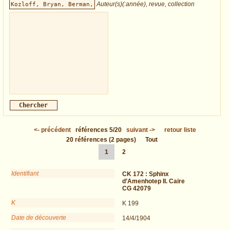
Auteur(s)(:année), revue, collection
<-
précédent
références
5/20
suivant
->
retour liste
20
références
(2 pages)
Tout
1
2
Identifiant
CK 172 :
Sphinx
d’Amenhotep II. Caire
CG 42079
K
K 199
Date de découverte
14/4/1904