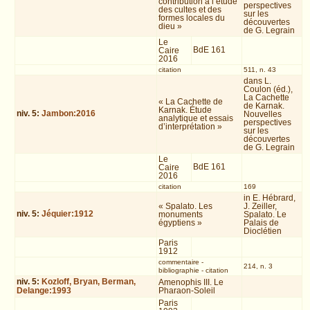
contribution à l’étude
perspectives
des cultes et des
sur les
formes locales du
découvertes
dieu »
de G. Legrain
Le
BdE 161
Caire
2016
citation
511, n. 43
dans L.
Coulon (éd.),
La Cachette
« La Cachette de
de Karnak.
Karnak. Étude
niv.
5
:
Jambon:2016
Nouvelles
analytique et essais
perspectives
d’interprétation »
sur les
découvertes
de G. Legrain
Le
BdE 161
Caire
2016
citation
169
in E. Hébrard,
« Spalato. Les
J. Zeiller,
niv.
5
:
Jéquier:1912
monuments
Spalato. Le
égyptiens »
Palais de
Dioclétien
Paris
1912
commentaire
-
214, n. 3
bibliographie
-
citation
niv.
5
:
Kozloff, Bryan, Berman,
Amenophis III. Le
Delange:1993
Pharaon-Soleil
Paris