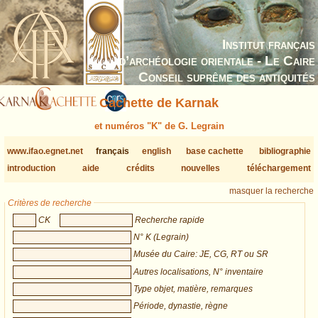
Institut français
d’archéologie orientale - Le Caire
Conseil suprême des antiquités
Cachette de Karnak
et numéros "K" de G. Legrain
www.ifao.egnet.net
français
english
base cachette
bibliographie
introduction
aide
crédits
nouvelles
téléchargement
masquer la recherche
Critères de recherche
CK
Recherche rapide
N° K (Legrain)
Musée du Caire: JE, CG, RT ou SR
Autres localisations, N° inventaire
Type objet, matière, remarques
Période, dynastie, règne