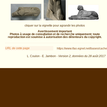
cliquer sur la vignette pour agrandir les photos
Avertissement important
Photos à usage de consultation et de recherche uniquement; toute
reproduction est soumise à autorisation des détenteurs du copyright.
URL de cette page
https://www.ifao.egnet.net/bases/cache
L. Coulon - E. Jambon -
Version 2,
données du
28 août 2017
biblio=Kozloff%2C+Bryan%2C+Berman%2C+Delange%3A1993&os=4 :
exécutée en 0.03072 s.