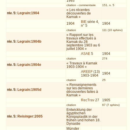
1993
citation
-
commentaire
151, n. 5
« Les récentes
niv.
5
:
Legrain:1904
découvertes de
Karnak »
BIE
série 4,
1904
1904
n° 5
citation
111 (10 sphinx)
« Rapport sur les
travaux effectués à
niv.
5
:
Legrain:1904b
Karnak du 28
septembre 1903 au 6
juillet 1904 »
ASAE
5
1904
citation
274
« Travaux à Karnak
niv.
5
:
Legrain:1904e
1903-1904 »
AREEF
(13)
1904
1903-1904
citation
25
« Renseignements
sur les dernières
niv.
5
:
Legrain:1905d
découvertes faites à
Karnak »
RecTrav
27
1905
citation
67 (7 sphinx)
Entwicklung der
ägyptischen
niv.
5
:
Reisinger:2005
Königsplastik in der
frühen und hohen 18.
Dynastie
Münster