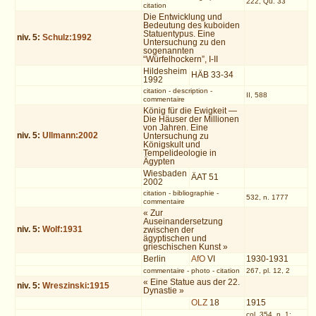
222, Qu. 33
citation
Die Entwicklung und
Bedeutung des kuboiden
Statuentypus. Eine
niv.
5
:
Schulz:1992
Untersuchung zu den
sogenannten
“Würfelhockern”, I-II
Hildesheim
HÄB 33-34
1992
citation
-
description
-
II, 588
commentaire
König für die Ewigkeit —
Die Häuser der Millionen
von Jahren. Eine
niv.
5
:
Ullmann:2002
Untersuchung zu
Königskult und
Tempelideologie in
Ägypten
Wiesbaden
ÄAT 51
2002
citation
-
bibliographie
-
532, n. 1777
commentaire
« Zur
Auseinandersetzung
niv.
5
:
Wolf:1931
zwischen der
ägyptischen und
grieschischen Kunst »
Berlin
AfO
VI
1930-1931
commentaire
-
photo
-
citation
267, pl. 12, 2
« Eine Statue aus der 22.
niv.
5
:
Wreszinski:1915
Dynastie »
OLZ
18
1915
col. 354, n. 1;