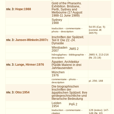
Gold of the Pharaohs.
Exhibition. Brisbane,
niv.
3
:
Hope:1988
Perth, Sydney and
Melbourne (17 August
1988-11 June 1989)
Sydney
1988
54-55 (Cat. 5)
traduction
-
commentaire
-
(comme JE
photo
-
description
36575)
Inschriften der Spätzeit.
niv.
3
:
Jansen-Winkeln:2007c
Teil II: Die 22.-24.
Dynastie
Wiesbaden
JWIS 2
2007
hiéroglyphes
-
bibliographie
-
JWIS II, 213-216
description
(Nr. 23.18)
Ägypten. Architektur
niv.
3
:
Lange, Hirmer:1976
Plastik Malerei in drei
Jahrtausenden
München
1976
commentaire
-
photo
-
pl. 256; 168
description
Die biographischen
Inschriften der
niv.
3
:
Otto:1954
ägyptischen Spätzeit. Ihre
gestegeschischtliche und
literarische Bedeutung
Leiden
PdÄ 2
1954
traduction
-
commentaire
-
126 (index); 147-
citation
149 (Nr. 10)