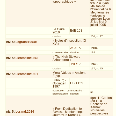
internationale
topographique »
tenue à Lyon -
Maison de
l’Orient et de la
Méditerranée
(université
Lumière-Lyon
2) les 8 et 9
juillet 2005
Le Caire
BdE 153
2010
citation
250, n. 37
« Notes d’inspection. XI-
niv.
5
:
Legrain:1904c
XV »
ASAE
5
1904
commentaire
-
citation
134
« The High Steward
niv.
5
:
Lichtheim:1948
Akhamenru »
JNES
7
1948
citation
177, n. 45
Moral Values in Ancient
niv.
5
:
Lichtheim:1997
Egypt
Fribourg -
OBO 155
Göttingen
1997
traduction
-
commentaire
-
66
bibliographie
-
citation
dans L. Coulon
(éd.), La
Cachette de
Karnak.
« From Dedication to
Nouvelles
niv.
5
:
Lorand:2016
Favissa. Mentuhotep’s
perspectives
Journey in Karnak »