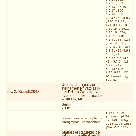
3.2.21 ; 361,
3.5.14, 3.5.15,
3.5.17 ; 366,
3.7.14 ; 368,
3.8.4 ; 369, 3.8.7
; 370, 3.8.14 ;
371, 3.8.18 ; 376,
3.10.15, 3.10.17,
3.10.18 ; 378,
3.11.10 ; 381,
4.1.4 ; 388, 4.2.8
; 396, 4.3.36 ;
397, 4.3.42 ; 406,
5.3.4 ; 412, 5.6.3,
5.6.7 ; 413,
5.6.12, 5.6.13 ;
414, 5.7.5 ; 418,
5.9.6 ; 419,
5.9.13 ; 426,
6.16, 6.17 ; 432
(Vorbemerkung) ;
528, n. l]
Untersuchungen zur
steinernen Privatplastik
niv.
2
:
Brandl:2008
der Dritten Zwischenzeit.
Typologie – Ikonographie
– Stilistik, I-II
Berlin
2008
I, 151-152 et
passim; II, pl. 76-
citation
-
description
-
photo
-
77; 160b; 166g;
bibliographie
-
commentaire
176e; 178e; 181b
(Dok. O-5.2.26)
Statues et statuettes de