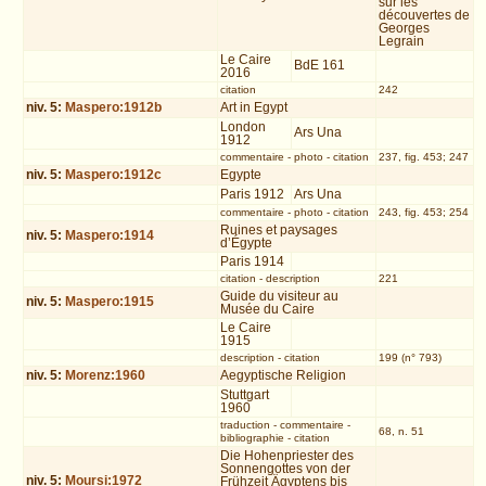
sur les
découvertes de
Georges
Legrain
Le Caire
BdE 161
2016
citation
242
niv.
5
:
Maspero:1912b
Art in Egypt
London
Ars Una
1912
commentaire
-
photo
-
citation
237, fig. 453; 247
niv.
5
:
Maspero:1912c
Egypte
Paris 1912
Ars Una
commentaire
-
photo
-
citation
243, fig. 453; 254
Ruines et paysages
niv.
5
:
Maspero:1914
d’Égypte
Paris 1914
citation
-
description
221
Guide du visiteur au
niv.
5
:
Maspero:1915
Musée du Caire
Le Caire
1915
description
-
citation
199 (n° 793)
niv.
5
:
Morenz:1960
Aegyptische Religion
Stuttgart
1960
traduction
-
commentaire
-
68, n. 51
bibliographie
-
citation
Die Hohenpriester des
Sonnengottes von der
niv.
5
:
Moursi:1972
Frühzeit Ägyptens bis