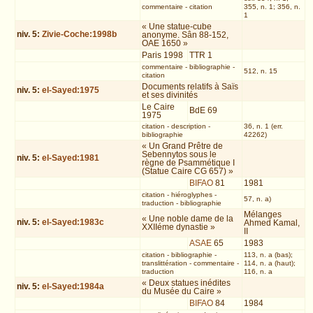
commentaire
-
citation
355, n. 1; 356, n.
1
« Une statue-cube
niv.
5
:
Zivie-Coche:1998b
anonyme. Sân 88-152,
OAE 1650 »
Paris 1998
TTR 1
commentaire
-
bibliographie
-
512, n. 15
citation
Documents relatifs à Saïs
niv.
5
:
el-Sayed:1975
et ses divinités
Le Caire
BdE 69
1975
citation
-
description
-
36, n. 1 (err.
bibliographie
42262)
« Un Grand Prêtre de
Sebennytos sous le
niv.
5
:
el-Sayed:1981
règne de Psammétique I
(Statue Caire CG 657) »
BIFAO
81
1981
citation
-
hiéroglyphes
-
57, n. a)
traduction
-
bibliographie
Mélanges
« Une noble dame de la
niv.
5
:
el-Sayed:1983c
Ahmed Kamal,
XXIIéme dynastie »
II
ASAE
65
1983
citation
-
bibliographie
-
113, n. a (bas);
translittération
-
commentaire
-
114, n. a (haut);
traduction
116, n. a
« Deux statues inédites
niv.
5
:
el-Sayed:1984a
du Musée du Caire »
BIFAO
84
1984