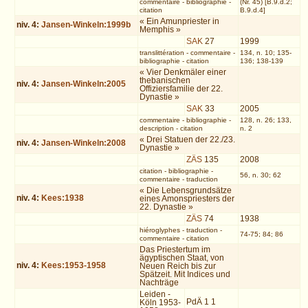
commentaire
-
bibliographie
-
(Nr. 45) [B.9.d.2;
citation
B.9.d.4]
« Ein Amunpriester in
niv.
4
:
Jansen-Winkeln:1999b
Memphis »
SAK
27
1999
translittération
-
commentaire
-
134, n. 10; 135-
bibliographie
-
citation
136; 138-139
« Vier Denkmäler einer
thebanischen
niv.
4
:
Jansen-Winkeln:2005
Offiziersfamilie der 22.
Dynastie »
SAK
33
2005
commentaire
-
bibliographie
-
128, n. 26; 133,
description
-
citation
n. 2
« Drei Statuen der 22./23.
niv.
4
:
Jansen-Winkeln:2008
Dynastie »
ZÄS
135
2008
citation
-
bibliographie
-
56, n. 30; 62
commentaire
-
traduction
« Die Lebensgrundsätze
niv.
4
:
Kees:1938
eines Amonspriesters der
22. Dynastie »
ZÄS
74
1938
hiéroglyphes
-
traduction
-
74-75; 84; 86
commentaire
-
citation
Das Priestertum im
ägyptischen Staat, von
niv.
4
:
Kees:1953-1958
Neuen Reich bis zur
Spätzeit. Mit Indices und
Nachträge
Leiden -
PdÄ 1 1
Köln 1953-