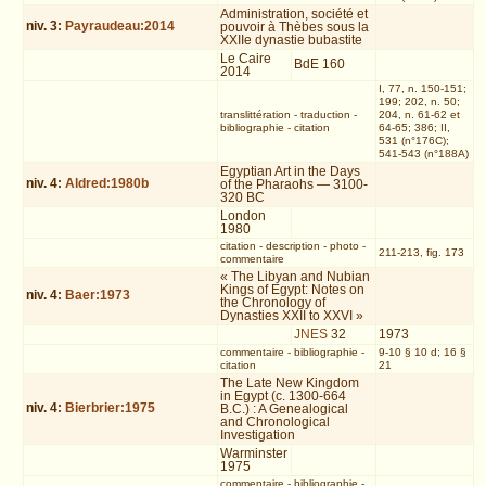
Administration, société et
niv.
3
:
Payraudeau:2014
pouvoir à Thèbes sous la
XXIIe dynastie bubastite
Le Caire
BdE 160
2014
I, 77, n. 150-151;
199; 202, n. 50;
translittération
-
traduction
-
204, n. 61-62 et
bibliographie
-
citation
64-65; 386; II,
531 (n°176C);
541-543 (n°188A)
Egyptian Art in the Days
niv.
4
:
Aldred:1980b
of the Pharaohs — 3100-
320 BC
London
1980
citation
-
description
-
photo
-
211-213, fig. 173
commentaire
« The Libyan and Nubian
Kings of Egypt: Notes on
niv.
4
:
Baer:1973
the Chronology of
Dynasties XXII to XXVI »
JNES
32
1973
commentaire
-
bibliographie
-
9-10 § 10 d; 16 §
citation
21
The Late New Kingdom
in Egypt (c. 1300-664
niv.
4
:
Bierbrier:1975
B.C.) : A Genealogical
and Chronological
Investigation
Warminster
1975
commentaire
-
bibliographie
-