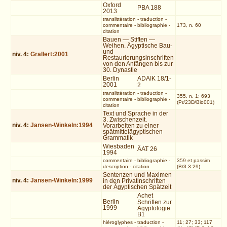
Oxford
PBA 188
2013
translittération
-
traduction
-
commentaire
-
bibliographie
-
173, n. 60
citation
Bauen — Stiften —
Weihen. Ägyptische Bau-
und
niv.
4
:
Grallert:2001
Restaurierungsinschriften
von den Anfängen bis zur
30. Dynastie
Berlin
ADAIK 18/1-
2001
2
translittération
-
traduction
-
355, n. 1; 693
commentaire
-
bibliographie
-
(Pr/23D/Bio001)
citation
Text und Sprache in der
3. Zwischenzeit.
niv.
4
:
Jansen-Winkeln:1994
Vorarbeiten zu einer
spätmittelägyptischen
Grammatik
Wiesbaden
ÄAT 26
1994
commentaire
-
bibliographie
-
359 et passim
description
-
citation
(B/3.3.29)
Sentenzen und Maximen
niv.
4
:
Jansen-Winkeln:1999
in den Privatinschriften
der Ägyptischen Spätzeit
Achet
Berlin
Schriften zur
1999
Ägyptologie
B1
hiéroglyphes
-
traduction
-
11; 27; 33; 117