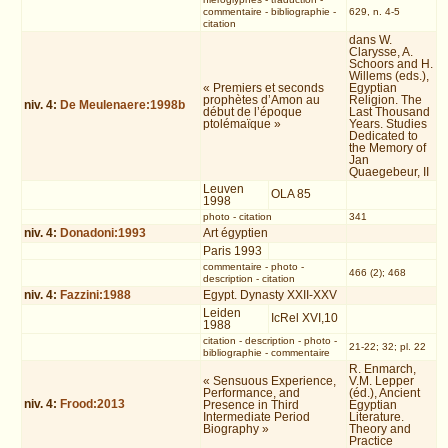
commentaire
-
bibliographie
-
629, n. 4-5
citation
dans W.
Clarysse, A.
Schoors and H.
Willems (eds.),
« Premiers et seconds
Egyptian
prophètes d’Amon au
Religion. The
niv.
4
:
De Meulenaere:1998b
début de l’époque
Last Thousand
ptolémaïque »
Years. Studies
Dedicated to
the Memory of
Jan
Quaegebeur, II
Leuven
OLA 85
1998
photo
-
citation
341
niv.
4
:
Donadoni:1993
Art égyptien
Paris 1993
commentaire
-
photo
-
466 (2); 468
description
-
citation
niv.
4
:
Fazzini:1988
Egypt. Dynasty XXII-XXV
Leiden
IcRel XVI,10
1988
citation
-
description
-
photo
-
21-22; 32; pl. 22
bibliographie
-
commentaire
R. Enmarch,
« Sensuous Experience,
V.M. Lepper
Performance, and
(éd.), Ancient
niv.
4
:
Frood:2013
Presence in Third
Egyptian
Intermediate Period
Literature.
Biography »
Theory and
Practice