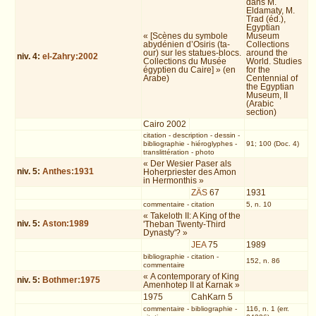
dans M.
Eldamaty, M.
Trad (éd.),
Egyptian
« [Scènes du symbole
Museum
abydénien d’Osiris (ta-
Collections
our) sur les statues-blocs.
around the
niv.
4
:
el-Zahry:2002
Collections du Musée
World. Studies
égyptien du Caire] » (en
for the
Arabe)
Centennial of
the Egyptian
Museum, II
(Arabic
section)
Cairo 2002
citation
-
description
-
dessin
-
bibliographie
-
hiéroglyphes
-
91; 100 (Doc. 4)
translittération
-
photo
« Der Wesier Paser als
niv.
5
:
Anthes:1931
Hoherpriester des Amon
in Hermonthis »
ZÄS
67
1931
commentaire
-
citation
5, n. 10
« Takeloth II: A King of the
niv.
5
:
Aston:1989
'Theban Twenty-Third
Dynasty'? »
JEA
75
1989
bibliographie
-
citation
-
152, n. 86
commentaire
« A contemporary of King
niv.
5
:
Bothmer:1975
Amenhotep II at Karnak »
1975
CahKarn 5
commentaire
-
bibliographie
-
116, n. 1 (err.