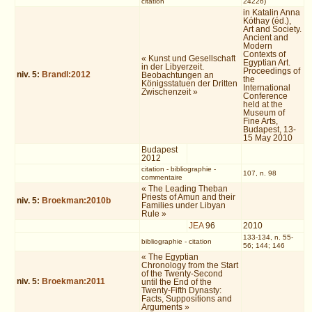
citation
24226)
in Katalin Anna
Kóthay (éd.),
Art and Society.
Ancient and
Modern
Contexts of
« Kunst und Gesellschaft
Egyptian Art.
in der Libyerzeit.
Proceedings of
niv.
5
:
Brandl:2012
Beobachtungen an
the
Königsstatuen der Dritten
International
Zwischenzeit »
Conference
held at the
Museum of
Fine Arts,
Budapest, 13-
15 May 2010
Budapest
2012
citation
-
bibliographie
-
107, n. 98
commentaire
« The Leading Theban
Priests of Amun and their
niv.
5
:
Broekman:2010b
Families under Libyan
Rule »
JEA
96
2010
133-134, n. 55-
bibliographie
-
citation
56; 144; 146
« The Egyptian
Chronology from the Start
of the Twenty-Second
niv.
5
:
Broekman:2011
until the End of the
Twenty-Fifth Dynasty:
Facts, Suppositions and
Arguments »