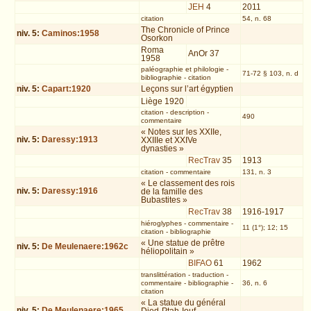
JEH
4
2011
citation
54, n. 68
The Chronicle of Prince
niv.
5
:
Caminos:1958
Osorkon
Roma
AnOr 37
1958
paléographie et philologie
-
71-72 § 103, n. d
bibliographie
-
citation
niv.
5
:
Capart:1920
Leçons sur l’art égyptien
Liège 1920
citation
-
description
-
490
commentaire
« Notes sur les XXIIe,
niv.
5
:
Daressy:1913
XXIIIe et XXIVe
dynasties »
RecTrav
35
1913
citation
-
commentaire
131, n. 3
« Le classement des rois
niv.
5
:
Daressy:1916
de la famille des
Bubastites »
RecTrav
38
1916-1917
hiéroglyphes
-
commentaire
-
11 (1°); 12; 15
citation
-
bibliographie
« Une statue de prêtre
niv.
5
:
De Meulenaere:1962c
héliopolitain »
BIFAO
61
1962
translittération
-
traduction
-
commentaire
-
bibliographie
-
36, n. 6
citation
« La statue du général
niv.
5
:
De Meulenaere:1965