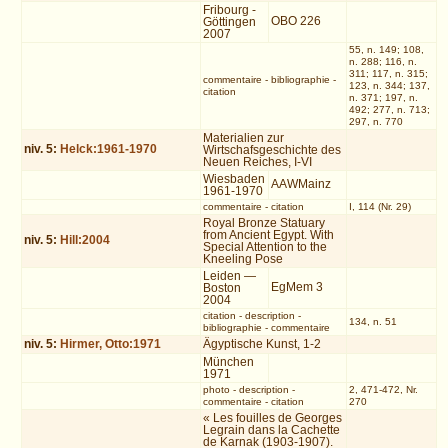
Fribourg -
OBO 226
Göttingen
2007
55, n. 149; 108,
n. 288; 116, n.
311; 117, n. 315;
commentaire
-
bibliographie
-
123, n. 344; 137,
citation
n. 371; 197, n.
492; 277, n. 713;
297, n. 770
Materialien zur
niv.
5
:
Helck:1961-1970
Wirtschafsgeschichte des
Neuen Reiches, I-VI
Wiesbaden
AAWMainz
1961-1970
commentaire
-
citation
I, 114 (Nr. 29)
Royal Bronze Statuary
from Ancient Egypt. With
niv.
5
:
Hill:2004
Special Attention to the
Kneeling Pose
Leiden —
EgMem 3
Boston
2004
citation
-
description
-
134, n. 51
bibliographie
-
commentaire
niv.
5
:
Hirmer, Otto:1971
Ägyptische Kunst, 1-2
München
1971
photo
-
description
-
2, 471-472, Nr.
commentaire
-
citation
270
« Les fouilles de Georges
Legrain dans la Cachette
de Karnak (1903-1907).