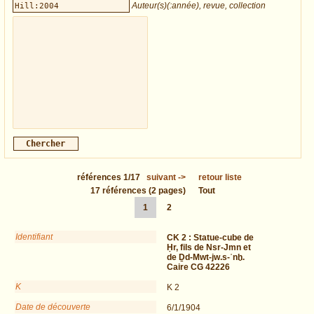
Auteur(s)(:année), revue, collection
références
1/17
suivant
->
retour liste
17
références
(2 pages)
Tout
1
2
Identifiant
CK 2 :
Statue-cube de
Ḥr, fils de Nsr-Jmn et
de Ḏd-Mwt-jw.s-ʿnḫ.
Caire CG 42226
K
K 2
Date de découverte
6/1/1904