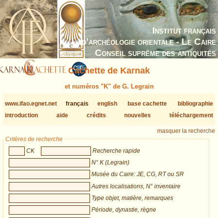
Institut français
d’archéologie orientale - Le Caire
Conseil suprême des antiquités
Cachette de Karnak
et numéros "K" de G. Legrain
www.ifao.egnet.net
français
english
base cachette
bibliographie
introduction
aide
crédits
nouvelles
téléchargement
masquer la recherche
Critères de recherche
CK
Recherche rapide
N° K (Legrain)
Musée du Caire: JE, CG, RT ou SR
Autres localisations, N° inventaire
Type objet, matière, remarques
Période, dynastie, règne