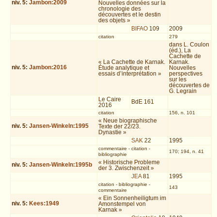
niv.
5
:
Jambon:2009
Nouvelles données sur la
chronologie des
découvertes et le destin
des objets »
BIFAO
109
2009
citation
279
dans L. Coulon
(éd.), La
Cachette de
« La Cachette de Karnak.
Karnak.
niv.
5
:
Jambon:2016
Étude analytique et
Nouvelles
essais d’interprétation »
perspectives
sur les
découvertes de
G. Legrain
Le Caire
BdE 161
2016
citation
156, n. 101
« Neue biographische
niv.
5
:
Jansen-Winkeln:1995
Texte der 22/23.
Dynastie »
SAK
22
1995
commentaire
-
citation
-
170; 194, n. 41
bibliographie
« Historische Probleme
niv.
5
:
Jansen-Winkeln:1995b
der 3. Zwischenzeit »
JEA
81
1995
citation
-
bibliographie
-
143
commentaire
« Ein Sonnenheiligtum im
niv.
5
:
Kees:1949
Amonstempel von
Karnak »