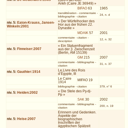
Djed-Ptah-Iouf-
Ankh (Caire JE 36949) »
BIFAO
63
1965
translittération
-
commentaire
-
24, n. d
bibliographie
-
citation
« Der Würfelhocker des
niv.
5
:
Eaton-Krauss, Jansen-
Hor aus der frühen 22.
Winkeln:2001
Dynastie »
MDAIK
57
2001
commentaire
-
citation
-
12, n. 32
description
« Ein Statuenfragment
niv.
5
:
Finneiser:2007
aus der 3. Zwischenzeit
(Berlin, ÄM 15139)
GM
215
2007
commentaire
-
bibliographie
-
31, n. 37
citation
Le Livre des Rois
niv.
5
:
Gauthier:1914
d’Égypte, III
Le Caire
MIFAO 19
1914
bibliographie
-
citation
379, n° 6
« Die Stele des Pȝ-dj-
niv.
5
:
Heiden:2002
Pp »
SAK
30
2002
commentaire
-
bibliographie
-
200, n. 19
citation
Erinnern und Gedenken.
Aspekte der
niv.
5
:
Heise:2007
biographischen
Inschriften der
ägyptischen Spätzeit