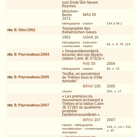
zum Ende des Neuen
Reiches
München -
MÄS 26
Berlin
1972
bibliographie
-
citation
144 § 94,1
Topographie des
niv.
5
:
Otto:1952
thebanischen Gaues
1952
UGAÄ 16
hiéroglyphes
-
traduction
-
64, n. 9; 76; 114
commentaire
-
citation
« Nespanétjerendjerâ,
niv.
5
:
Payraudeau:2004
trésorier des rois libyens
(statue Caire JE 37323) »
RdE
55
2004
bibliographie
-
citation
86, n. 32
“Ioufâa, un gouverneur
niv.
5
:
Payraudeau:2005
de Thèbes sous la XXIIe
dynastie”
BIFAO
105
2005
citation
200, n. 17
« Les prémices du
mouvement archaïsant à
Thèbes et la statue Caire
niv.
5
:
Payraudeau:2007
JE 37382 du quatrième
prophète
Djedkhonsouiefânkh »
BIFAO
107
2007
citation
-
bibliographie
-
144, n. j et l; 152,
translittération
-
commentaire
-
n. 45
description