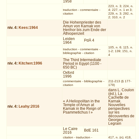
1958
223, n. 3; 224, n.
traduction
-
commentaire
-
4; 227, n. 1 et 3;
citation
229, n. 3; 292, n.
2; 310, n. 2
Die Hohenpriester des
Amun von Karnak von
niv.
4
:
Kees:1964
Herihor bis zum Ende der
Äthiopenzeit
Leiden
PdÄ 4
1964
105, n. 6; 115, n.
traduction
-
commentaire
-
1-2; 139; 151, n.
bibliographie
-
citation
4
The Third Intermediate
niv.
4
:
Kitchen:1996
Period in Egypt (1100 -
650 BC)
Oxford
1996
commentaire
-
bibliographie
-
211-213 (§ 177-
citation
179)
dans L. Coulon
(éd.), La
Cachette de
« A Heliopolitan in the
Karnak.
Temple of Amun at
Nouvelles
niv.
4
:
Leahy:2016
Karnak in the Reign of
perspectives
Psammetichus I »
sur les
découvertes de
Georges
Legrain
Le Caire
BdE 161
2016
citation
-
traduction
-
417, n. (n); 418,