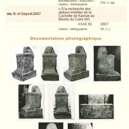
translittération
-
traduction
-
141, n. gg
citation
-
bibliographie
« À la recherche des
statues inédites de la
niv.
5
:
el-Sayed:2007
Cachette de Karnak au
Musée du Caire (IV)
ASAE
81
2007
citation
-
bibliographie
56, n. j
Documentation photographique