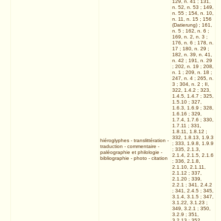
129, n. 41 ; 131,
n. 52, n. 53 ; 149,
n. 55 ; 154, n. 10,
n. 11, n. 15 ; 156
(Datierung) ; 161,
n. 5 ; 162, n. 6 ;
169, n. 2, n. 3 ;
176, n. 6 ; 178, n.
17 ; 180, n. 29 ;
182, n. 39, n. 41,
n. 42 ; 191, n. 29
; 202, n. 19 ; 208,
n. 1 ; 209, n. 18 ;
247, n. 4 ; 265, n.
3 ; 304, n. 2 ; II,
322, 1.4.2 ; 323,
1.4.5, 1.4.7 ; 325,
1.5.10 ; 327,
1.6.3, 1.6.9 ; 328,
1.6.16 ; 329,
1.7.4, 1.7.6 ; 330,
1.7.11 ; 331,
1.8.11, 1.8.12 ;
332, 1.8.13, 1.9.3
hiéroglyphes
-
translittération
-
; 333, 1.9.8, 1.9.9
traduction
-
commentaire
-
; 335, 2.1.3,
paléographie et philologie
-
2.1.4, 2.1.5, 2.1.6
bibliographie
-
photo
-
citation
; 336, 2.1.8,
2.1.10, 2.1.11,
2.1.12 ; 337,
2.1.20 ; 339,
2.2.1 ; 341, 2.4.2
; 341, 2.4.5 ; 345,
3.1.4, 3.1.5 ; 347,
3.1.22, 3.1.23 ;
349, 3.2.1 ; 350,
3.2.9 ; 351,
3.2.13 ; 352,