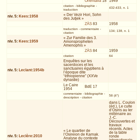
Orientalia
18
1949
citation
-
bibliographie
-
432-433, n. 1
traduction
« Der Vezir Hori, Sohn
niv.
5
:
Kees:1958
des Jutjek »
ZÄS
83
1958
traduction
-
commentaire
-
134; 138, n. 1
citation
« Zur Familie des 3.
niv.
5
:
Kees:1959
Amonspropheten
Amenophis »
ZÄS
84
1959
citation
64
Enquêtes sur les
sacerdoces et les
sanctuaires égyptiens à
niv.
5
:
Leclant:1954b
l’époque dite
“éthiopienne” (XXVe
dynastie)
Le Caire
BdE 17
1954
commentaire
-
bibliographie
-
58 (4°)
description
-
citation
dans L. Coulon
(éd.), Le culte
d’Osiris au Ier
millénaire av.
J.-C.
Découvertes et
travaux
récents. Actes
« Le quartier de
de la table
l’Osireion de Karnak.
niv.
5
:
Leclère:2010
ronde
Analyse du contexte