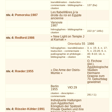
translittération
-
traduction
-
commentaire
-
bibliographie
-
137 (6a)
citation
Les flabellifères à la
niv.
4
:
Pomorska:1987
droite du roi en Égypte
ancienne
Varsovie
1987
hiéroglyphes
-
bibliographie
-
222 (n° 146c)
citation
« New Light on Temple J
niv.
4
:
Redford:1986
at Karnak »
Orientalia
55
1986
hiéroglyphes
-
translittération
-
3, n. 15; 4, n. 17;
traduction
-
commentaire
-
5, n. 23-26; 6, n.
paléographie et philologie
-
40; 8-10; 14, n.
bibliographie
-
citation
91
O. Firchow
(éd.),
Ägyptologische
« Die Arme der Osiris-
Studien
niv.
4
:
Roeder:1955
Mumie »
Hermann
Grapow zum
70. Geburtstag
gewidmet
Berlin
VIO 29
1955
citation
-
description
-
261 f.1)
commentaire
Individuelle Haltungen
zum Ägyptischen
Königtum der Spätzeit.
niv.
4
:
Rössler-Köhler:1991
Private Quellen und ihre