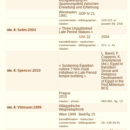
Königswertung im
Spannungsfeld zwischen
Erwartung und Erfahrung
Wiesbaden
GÖF IV 21
1991
commentaire
-
bibliographie
-
120-121 et
citation
passim (Nr. 15d)
« Three Unpublished
niv.
4
:
Selim:2004
Late Period Statues »
SAK
32
2004
translittération
-
traduction
-
commentaire
-
bibliographie
-
371, n. 41
citation
L. Bareš, F.
Coppens, K.
Smoláriková
(éd.), Egypt in
« Sustaining Egyptian
transition.
culture ? Non-royal
niv.
4
:
Spencer:2010
Social and
initiatives in Late Period
Religious
temple building »
Development
of Egypt in the
First Millenium
BCE
Prague
2010
citation
-
photo
460-461, fig. 13
Altägyptische
niv.
4
:
Vittmann:1999
Wegmetaphorik
Wien 1999
BeitrÄg 15
translittération
-
traduction
-
commentaire
-
bibliographie
-
26; 139 (IV.4)
citation