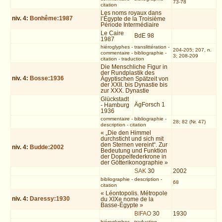
73-78
citation
Les noms royaux dans
niv.
4
:
Bonhême:1987
l’Égypte de la Troisième
Période Intermédiaire
Le Caire
BdE 98
1987
hiéroglyphes
-
translittération
-
204-205; 207, n.
commentaire
-
bibliographie
-
3; 208-209
citation
-
traduction
Die Menschliche Figur in
der Rundplastik des
niv.
4
:
Bosse:1936
Ägyptischen Spätzeit von
der XXII. bis Dynastie bis
zur XXX. Dynastie
Glückstadt
ÄgForsch 1
- Hamburg
1936
commentaire
-
bibliographie
-
28; 82 (Nr. 47)
description
-
citation
« „Die den Himmel
durchsticht und sich mit
den Sternen vereint“. Zur
niv.
4
:
Budde:2002
Bedeutung und Funktion
der Doppelfederkrone in
der Götterikonographie »
SAK
30
2002
bibliographie
-
description
-
68
citation
« Léontopolis. Métropole
niv.
4
:
Daressy:1930
du XIXe nome de la
Basse-Égypte »
BIFAO
30
1930
hiéroglyphes
-
traduction
-