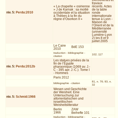
Découvertes et
travaux
« La chapelle « osirienne
récents. Actes
» J de Karnak : sa moitié
de la table
niv.
5
:
Perdu:2010
occidentale et la situation
ronde
à Thèbes à la fin du
internationale
règne d’Osorkon II »
tenue à Lyon -
Maison de
l’Orient et de la
Méditerranée
(université
Lumière-Lyon
2) les 8 et 9
juillet 2005
Le Caire
BdE 153
2010
traduction
-
bibliographie
-
102; 117
citation
Les statues privées de la
fin de l’Égypte
niv.
5
:
Perdu:2012b
pharaonique (1069 av. J.-
C - 395 apr. J.-C.). Tome I
- Hommes
Paris 2012
81, n. 76; 93, n.
bibliographie
-
citation
32
Wesen und Geschichte
der Weisheit. Eine
Untersuchung zur
niv.
5
:
Schmid:1966
altorientalischen und
israelitischen
Weisheitsliteratur
Berlin
ZAW
1966
Beihefte 101
traduction
-
bibliographie
-