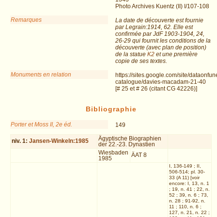
Photo Archives Kuentz (II) I/107-108
Remarques
La date de découverte est fournie
par Legrain:1914, 62. Elle est
confirmée par JdF 1903-1904, 24,
26-29 qui fournit les conditions de la
découverte (avec plan de position)
de la statue
K2
et une première
copie de ses textes.
Monuments en relation
https://sites.google.com/site/dataonfu
catalogue/davies-macadam-21-40
[# 25 et # 26 (citant CG 42226)]
Bibliographie
Porter et Moss II, 2e éd.
149
Ägyptische Biographien
niv.
1
:
Jansen-Winkeln:1985
der 22.-23. Dynastien
Wiesbaden
ÄAT 8
1985
I, 136-149 ; II,
506-514; pl. 30-
33 (A 11) [voir
encore: I, 13, n. 1
; 19, n. 41 ; 22, n.
52 ; 39, n. 6 ; 73,
n. 28 ; 91-92, n.
11 ; 110, n. 6 ;
127, n. 21, n. 22 ;