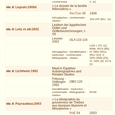
commentaire
n. (o)
« Le dossier de la famille
niv.
4
:
Legrain:1908d
Nibnoutirou »
RecTrav
30
1908
hiéroglyphes
-
commentaire
-
163-165 (Doc. 11)
citation
Lexikon der ägyptischen
Götter und
niv.
4
:
Leitz et alii:2002
Götterbezeichnungen, I-
VII
Leuven
OLA 110-116
2002
LGG I, 67c [1];
606b, 607a [66];
hiéroglyphes
-
translittération
-
IV, 580c-581a,
traduction
-
commentaire
-
581c [22]; V,
bibliographie
-
citation
285c-286b [25];
VI, 340c [3]; 417a
[1]
Maat in Egyptian
niv.
4
:
Lichtheim:1992
Autobiographies and
Related Studies
Fribourg -
OBO 120
Göttingen
1992
translittération
-
traduction
-
commentaire
-
bibliographie
-
83-84
citation
« La désignation du
gouverneur de Thèbes
niv.
4
:
Payraudeau:2003
aux époques libyenne et
éthiopienne »
RdE
54
2003