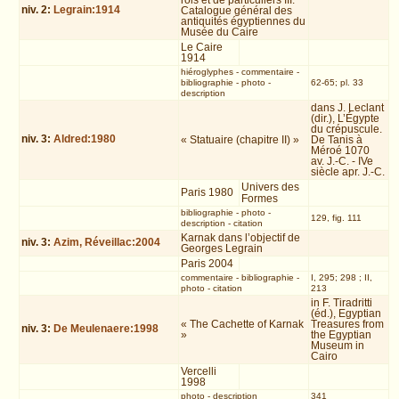
rois et de particuliers III.
niv.
2
:
Legrain:1914
Catalogue général des
antiquités égyptiennes du
Musée du Caire
Le Caire
1914
hiéroglyphes
-
commentaire
-
bibliographie
-
photo
-
62-65; pl. 33
description
dans J. Leclant
(dir.), L’Égypte
du crépuscule.
niv.
3
:
Aldred:1980
« Statuaire (chapitre II) »
De Tanis à
Méroé 1070
av. J.-C. - IVe
siècle apr. J.-C.
Univers des
Paris 1980
Formes
bibliographie
-
photo
-
129, fig. 111
description
-
citation
Karnak dans l’objectif de
niv.
3
:
Azim, Réveillac:2004
Georges Legrain
Paris 2004
commentaire
-
bibliographie
-
I, 295; 298 ; II,
photo
-
citation
213
in F. Tiradritti
(éd.), Egyptian
« The Cachette of Karnak
Treasures from
niv.
3
:
De Meulenaere:1998
»
the Egyptian
Museum in
Cairo
Vercelli
1998
photo
-
description
341