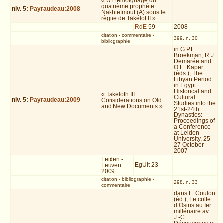
« Un témoignage du
quatrième prophète
niv.
5
:
Payraudeau:2008
Nakhtefmout (A) sous le
règne de Takélot II »
RdE
59
2008
citation
-
commentaire
-
399, n. 30
bibliographie
in G.P.F.
Broekman, R.J.
Demarée and
O.E. Kaper
(éds.), The
Libyan Period
in Egypt.
Historical and
« Takeloth III:
Cultural
niv.
5
:
Payraudeau:2009
Considerations on Old
Studies into the
and New Documents »
21st-24th
Dynasties:
Proceedings of
a Conference
at Leiden
University, 25-
27 October
2007
Leiden -
EgUit 23
Leuven
2009
citation
-
bibliographie
-
298, n. 33
commentaire
dans L. Coulon
(éd.), Le culte
d’Osiris au Ier
millénaire av.
J.-C.