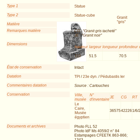
Type 1
Statue
Type 2
Statue-cube
Granit
"gris"
Matière
Remarques matière
CG : “Granit gris tacheté”
JE : “Granit noir”
Dimensions
hauteur
largeur
longueur
profondeur
110
51.5
70.5
État de conservation
Intact
Datation
TPI
/
23e dyn.
/
Pédubastis Ier
Commentaires datation
Source : Cartouches
Conservation
Ville,
N°
JE
CG
RT
musée
d'inventaire
Le
Caire,
36575
42226
1/6/
Musée
égyptien
Documents et archives
Photo FLL 52
Photo IdF Ms 4059/2 n° 84
Estampages CFEETK 863-866;
1343