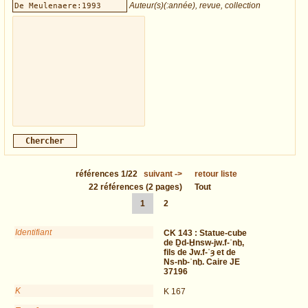
Auteur(s)(:année), revue, collection
références
1/22
suivant
->
retour liste
22
références
(2 pages)
Tout
1
2
Identifiant
CK 143 :
Statue-cube
de Ḏd-Ḫnsw-jw.f-ʿnḫ,
fils de Jw.f-ʿȝ et de
Ns-nb-ʿnḫ. Caire JE
37196
K
K 167