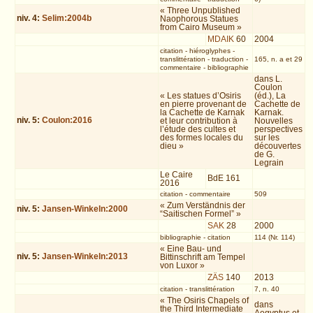
« Three Unpublished
niv.
4
:
Selim:2004b
Naophorous Statues
from Cairo Museum »
MDAIK
60
2004
citation
-
hiéroglyphes
-
translittération
-
traduction
-
165, n. a et 29
commentaire
-
bibliographie
dans L.
Coulon
« Les statues d’Osiris
(éd.), La
en pierre provenant de
Cachette de
la Cachette de Karnak
Karnak.
niv.
5
:
Coulon:2016
et leur contribution à
Nouvelles
l’étude des cultes et
perspectives
des formes locales du
sur les
dieu »
découvertes
de G.
Legrain
Le Caire
BdE 161
2016
citation
-
commentaire
509
« Zum Verständnis der
niv.
5
:
Jansen-Winkeln:2000
“Saitischen Formel” »
SAK
28
2000
bibliographie
-
citation
114 (Nr. 114)
« Eine Bau- und
niv.
5
:
Jansen-Winkeln:2013
Bittinschrift am Tempel
von Luxor »
ZÄS
140
2013
citation
-
translittération
7, n. 40
« The Osiris Chapels of
dans
the Third Intermediate