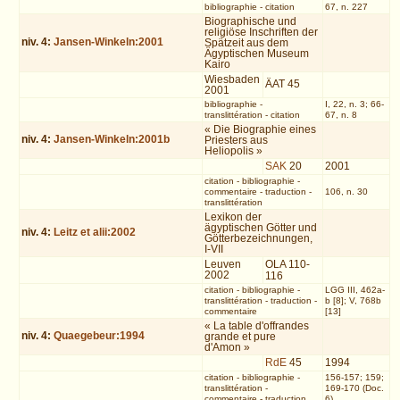
bibliographie
-
citation
67, n. 227
Biographische und
religiöse Inschriften der
niv.
4
:
Jansen-Winkeln:2001
Spätzeit aus dem
Ägyptischen Museum
Kairo
Wiesbaden
ÄAT 45
2001
bibliographie
-
I, 22, n. 3; 66-
translittération
-
citation
67, n. 8
« Die Biographie eines
niv.
4
:
Jansen-Winkeln:2001b
Priesters aus
Heliopolis »
SAK
20
2001
citation
-
bibliographie
-
commentaire
-
traduction
-
106, n. 30
translittération
Lexikon der
ägyptischen Götter und
niv.
4
:
Leitz et alii:2002
Götterbezeichnungen,
I-VII
Leuven
OLA 110-
2002
116
citation
-
bibliographie
-
LGG III, 462a-
translittération
-
traduction
-
b [8]; V, 768b
commentaire
[13]
« La table d'offrandes
niv.
4
:
Quaegebeur:1994
grande et pure
d'Amon »
RdE
45
1994
citation
-
bibliographie
-
156-157; 159;
translittération
-
169-170 (Doc.
commentaire
-
traduction
6)