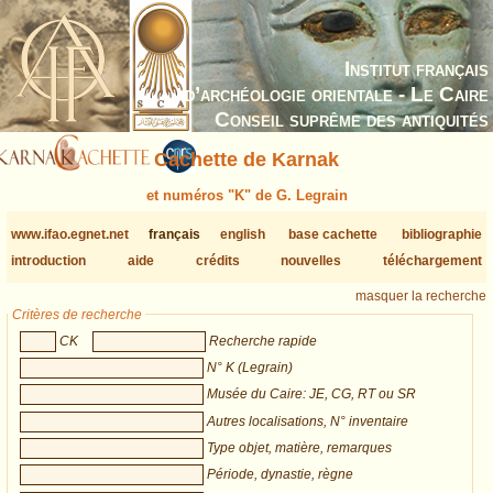
Institut français
d’archéologie orientale - Le Caire
Conseil suprême des antiquités
Cachette de Karnak
et numéros "K" de G. Legrain
www.ifao.egnet.net
français
english
base cachette
bibliographie
introduction
aide
crédits
nouvelles
téléchargement
masquer la recherche
Critères de recherche
CK
Recherche rapide
N° K (Legrain)
Musée du Caire: JE, CG, RT ou SR
Autres localisations, N° inventaire
Type objet, matière, remarques
Période, dynastie, règne