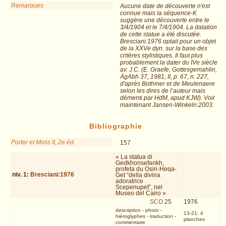
Remarques
Aucune date de découverte n'est
connue mais la séquence-K
suggère une découverte entre le
3/4/1904 et le 7/4/1904. La datation
de cette statue a été discutée.
Bresciani:1976 optait pour un objet
de la XXVe dyn. sur la base des
critères stylistiques. Il faut plus
probablement la dater du IVe siècle
av. J.C. (E. Graefe, Gottesgemahlin,
ÄgAbh 37, 1981, II, p. 67, n. 227,
d'après Bothmer et de Meulenaere
selon les dires de l’auteur mais
démenti par HdM, apud KJW). Voir
maintenant Jansen-Winkeln:2003.
Bibliographie
Porter et Moss II, 2e éd.
157
« La statua di
Gedkhonsefankh,
profeta du Osiri-Heqa-
niv.
1
:
Bresciani:1976
Get “della divina
adoratrice
Scepenupet”, nel
Museo del Cairo »
SCO
25
1976
description
-
photo
-
13-21; 4
hiéroglyphes
-
traduction
-
planches
commentaire