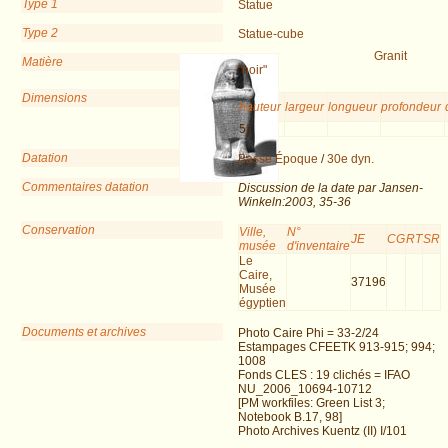
Type 1
Statue
Type 2
Statue-cube
Granit
Matière
"noir"
Dimensions
hauteur
largeur
longueur
profondeur
51
Datation
Basse Époque
/
30e dyn.
Commentaires datation
Discussion de la date par Jansen-
Winkeln:2003, 35-36
Conservation
Ville,
N°
JE
CG
RT
SR
musée
d'inventaire
Le
Caire,
37196
Musée
égyptien
Documents et archives
Photo Caire Phi = 33-2/24
Estampages CFEETK 913-915; 994;
1008
Fonds CLES : 19 clichés = IFAO
NU_2006_10694-10712
[PM workfiles: Green List 3;
Notebook B.17, 98]
Photo Archives Kuentz (II) I/101