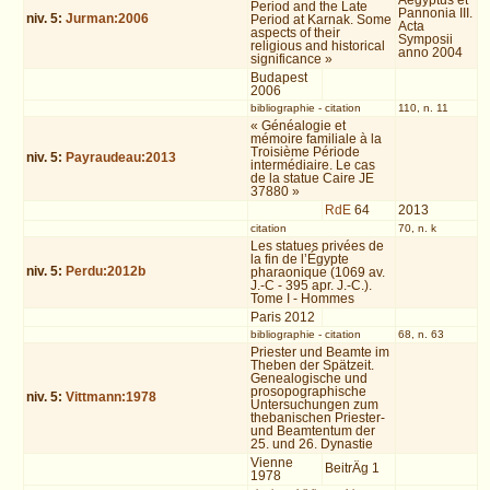
Aegyptus et
Period and the Late
Pannonia III.
niv.
5
:
Jurman:2006
Period at Karnak. Some
Acta
aspects of their
Symposii
religious and historical
anno 2004
significance »
Budapest
2006
bibliographie
-
citation
110, n. 11
« Généalogie et
mémoire familiale à la
Troisième Période
niv.
5
:
Payraudeau:2013
intermédiaire. Le cas
de la statue Caire JE
37880 »
RdE
64
2013
citation
70, n. k
Les statues privées de
la fin de l’Égypte
niv.
5
:
Perdu:2012b
pharaonique (1069 av.
J.-C - 395 apr. J.-C.).
Tome I - Hommes
Paris 2012
bibliographie
-
citation
68, n. 63
Priester und Beamte im
Theben der Spätzeit.
Genealogische und
prosopographische
niv.
5
:
Vittmann:1978
Untersuchungen zum
thebanischen Priester-
und Beamtentum der
25. und 26. Dynastie
Vienne
BeitrÄg 1
1978