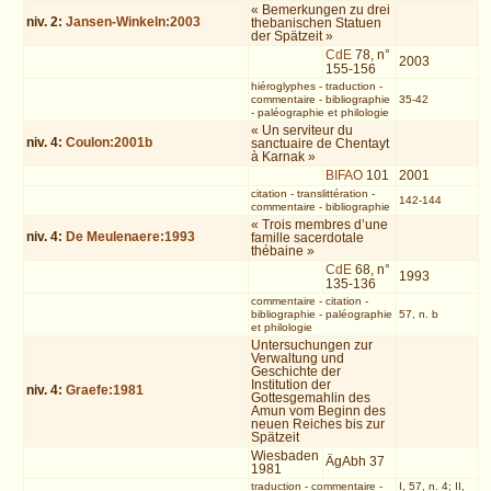
« Bemerkungen zu drei
niv.
2
:
Jansen-Winkeln:2003
thebanischen Statuen
der Spätzeit »
CdE
78, n°
2003
155-156
hiéroglyphes
-
traduction
-
commentaire
-
bibliographie
35-42
-
paléographie et philologie
« Un serviteur du
niv.
4
:
Coulon:2001b
sanctuaire de Chentayt
à Karnak »
BIFAO
101
2001
citation
-
translittération
-
142-144
commentaire
-
bibliographie
« Trois membres d’une
niv.
4
:
De Meulenaere:1993
famille sacerdotale
thébaine »
CdE
68, n°
1993
135-136
commentaire
-
citation
-
bibliographie
-
paléographie
57, n. b
et philologie
Untersuchungen zur
Verwaltung und
Geschichte der
Institution der
niv.
4
:
Graefe:1981
Gottesgemahlin des
Amun vom Beginn des
neuen Reiches bis zur
Spätzeit
Wiesbaden
ÄgAbh 37
1981
traduction
-
commentaire
-
I, 57, n. 4; II,