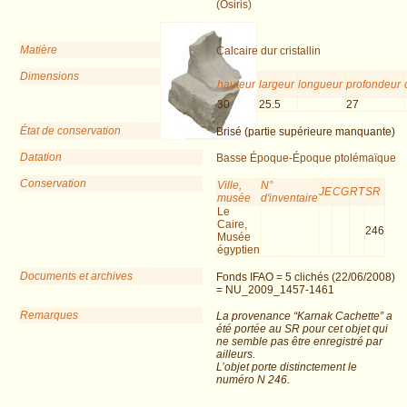
(Osiris)
Matière
Calcaire dur cristallin
Dimensions
hauteur
largeur
longueur
profondeur
30
25.5
27
État de conservation
Brisé (partie supérieure manquante)
Datation
Basse Époque-Époque ptolémaïque
Conservation
Ville,
N°
JE
CG
RT
SR
musée
d'inventaire
Le
Caire,
246
Musée
égyptien
Documents et archives
Fonds IFAO = 5 clichés (22/06/2008)
= NU_2009_1457-1461
Remarques
La provenance “Karnak Cachette” a
été portée au SR pour cet objet qui
ne semble pas être enregistré par
ailleurs.
L’objet porte distinctement le
numéro N 246.