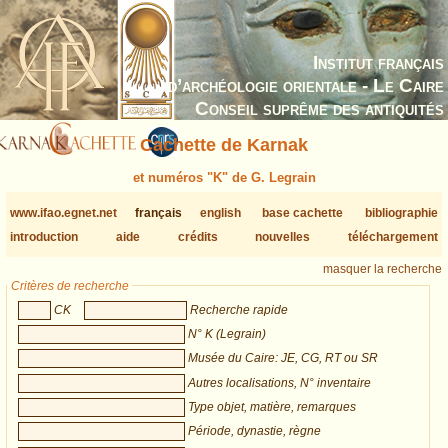
Institut français
d’archéologie orientale - Le Caire
Conseil suprême des antiquités
Cachette de Karnak
et numéros "K" de G. Legrain
www.ifao.egnet.net
français
english
base cachette
bibliographie
introduction
aide
crédits
nouvelles
téléchargement
masquer la recherche
Critères de recherche
CK
Recherche rapide
N° K (Legrain)
Musée du Caire: JE, CG, RT ou SR
Autres localisations, N° inventaire
Type objet, matière, remarques
Période, dynastie, règne