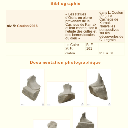
Bibliographie
dans L. Coulon
« Les statues
(éd.), La
d’Osiris en pierre
Cachette de
provenant de la
Karnak.
Cachette de Karnak
niv.
5
:
Coulon:2016
Nouvelles
et leur contribution à
perspectives
l’étude des cultes et
sur les
des formes locales
découvertes de
du dieu »
G. Legrain
Le Caire
BdE
2016
161
citation
510, n. 38
Documentation photographique