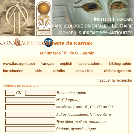
Institut français
d’archéologie orientale - Le Caire
Conseil suprême des antiquités
Cachette de Karnak
et numéros "K" de G. Legrain
www.ifao.egnet.net
français
english
base cachette
bibliographie
introduction
aide
crédits
nouvelles
téléchargement
masquer la recherche
Critères de recherche
CK
Recherche rapide
N° K (Legrain)
Musée du Caire: JE, CG, RT ou SR
Autres localisations, N° inventaire
Type objet, matière, remarques
Période, dynastie, règne