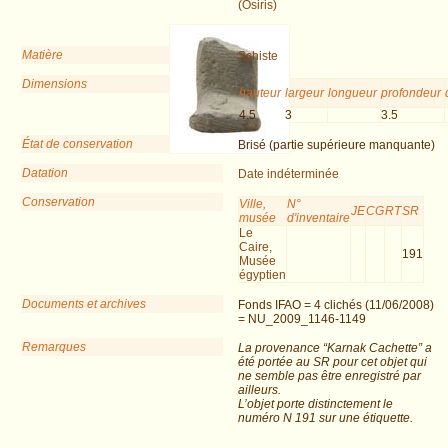
(Osiris)
Matière
Schiste
Dimensions
hauteur
largeur
longueur
profondeur
4.5
3
3.5
État de conservation
Brisé (partie supérieure manquante)
Datation
Date indéterminée
Conservation
Ville,
N°
JE
CG
RT
SR
musée
d'inventaire
Le
Caire,
191
Musée
égyptien
Documents et archives
Fonds IFAO = 4 clichés (11/06/2008)
= NU_2009_1146-1149
Remarques
La provenance “Karnak Cachette” a
été portée au SR pour cet objet qui
ne semble pas être enregistré par
ailleurs.
L’objet porte distinctement le
numéro N 191 sur une étiquette.