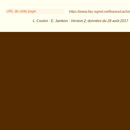
URL de cette page
https://www.ifao.egnet.net/bases/cache
L. Coulon - E. Jambon -
Version 2,
données du
28 août 2017
biblio=Coulon%3A2016&os=45 : exécutée en 0.02323 s.