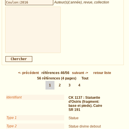
Auteur(s)(:année), revue, collection
<-
précédent
références
46/56
suivant
->
retour liste
56
références
(4 pages)
Tout
1
2
3
4
Identifiant
CK 1137 :
Statuette
d’Osiris (fragment:
base et pieds). Caire
SR 191
Type 1
Statue
Type 2
Statue divine debout