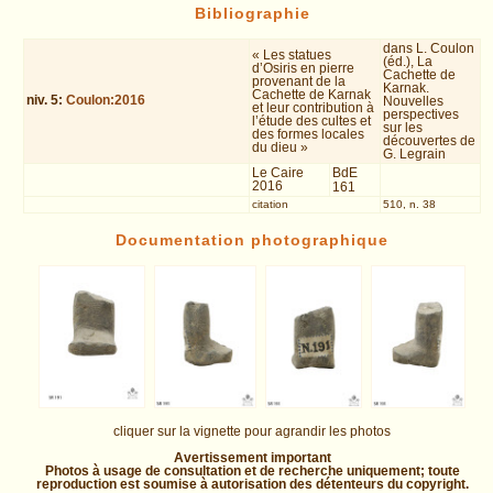
Bibliographie
dans L. Coulon
« Les statues
(éd.), La
d’Osiris en pierre
Cachette de
provenant de la
Karnak.
Cachette de Karnak
niv.
5
:
Coulon:2016
Nouvelles
et leur contribution à
perspectives
l’étude des cultes et
sur les
des formes locales
découvertes de
du dieu »
G. Legrain
Le Caire
BdE
2016
161
citation
510, n. 38
Documentation photographique
cliquer sur la vignette pour agrandir les photos
Avertissement important
Photos à usage de consultation et de recherche uniquement; toute
reproduction est soumise à autorisation des détenteurs du copyright.