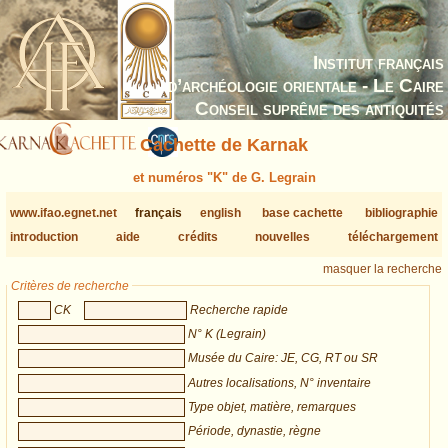
Institut français
d’archéologie orientale - Le Caire
Conseil suprême des antiquités
Cachette de Karnak
et numéros "K" de G. Legrain
www.ifao.egnet.net
français
english
base cachette
bibliographie
introduction
aide
crédits
nouvelles
téléchargement
masquer la recherche
Critères de recherche
CK
Recherche rapide
N° K (Legrain)
Musée du Caire: JE, CG, RT ou SR
Autres localisations, N° inventaire
Type objet, matière, remarques
Période, dynastie, règne