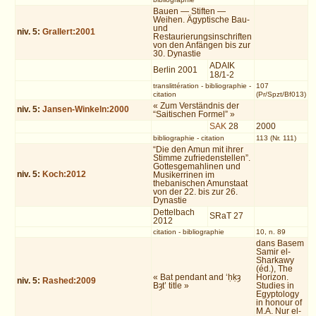
Bauen — Stiften —
Weihen. Ägyptische Bau-
und
niv.
5
:
Grallert:2001
Restaurierungsinschriften
von den Anfängen bis zur
30. Dynastie
ADAIK
Berlin 2001
18/1-2
translittération
-
bibliographie
-
107
citation
(Pr/Spzt/Bf013)
« Zum Verständnis der
niv.
5
:
Jansen-Winkeln:2000
“Saitischen Formel” »
SAK
28
2000
bibliographie
-
citation
113 (Nr. 111)
“Die den Amun mit ihrer
Stimme zufriedenstellen”.
Gottesgemahlinen und
niv.
5
:
Koch:2012
Musikerrinen im
thebanischen Amunstaat
von der 22. bis zur 26.
Dynastie
Dettelbach
SRaT 27
2012
citation
-
bibliographie
10, n. 89
dans Basem
Samir el-
Sharkawy
(éd.), The
« Bat pendant and ‘ḥḳȝ
Horizon.
niv.
5
:
Rashed:2009
Bȝt’ title »
Studies in
Egyptology
in honour of
M.A. Nur el-