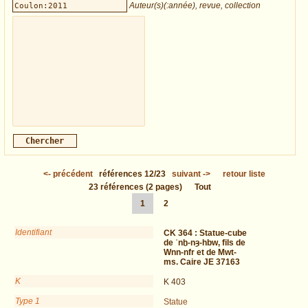
Auteur(s)(:année), revue, collection
<-
précédent
références
12/23
suivant
->
retour liste
23
références
(2 pages)
Tout
1
2
Identifiant
CK 364 :
Statue-cube
de ʿnḫ-nȝ-hbw, fils de
Wnn-nfr et de Mwt-
ms. Caire JE 37163
K
K 403
Type 1
Statue