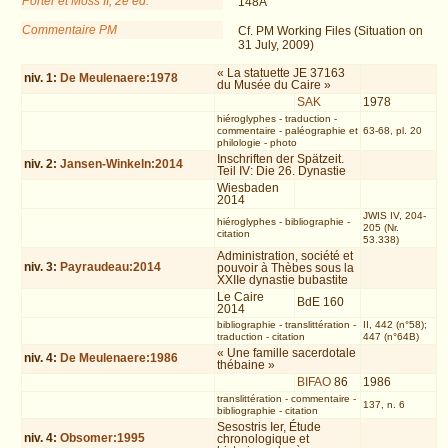
Porter et Moss II, 2e éd.
148A
Commentaire PM
Cf. PM Working Files (Situation on
31 July, 2009)
« La statuette JE 37163
niv.
1
:
De Meulenaere:1978
du Musée du Caire »
SAK
1978
hiéroglyphes
-
traduction
-
commentaire
-
paléographie et
63-68, pl. 20
philologie
-
photo
Inschriften der Spätzeit.
niv.
2
:
Jansen-Winkeln:2014
Teil IV: Die 26. Dynastie
Wiesbaden
2014
JWIS IV, 204-
hiéroglyphes
-
bibliographie
-
205 (Nr.
citation
53.338)
Administration, société et
niv.
3
:
Payraudeau:2014
pouvoir à Thèbes sous la
XXIIe dynastie bubastite
Le Caire
BdE 160
2014
bibliographie
-
translittération
-
II, 442 (n°58);
traduction
-
citation
447 (n°64B)
« Une famille sacerdotale
niv.
4
:
De Meulenaere:1986
thébaine »
BIFAO
86
1986
translittération
-
commentaire
-
137, n. 6
bibliographie
-
citation
Sesostris Ier, Étude
niv.
4
:
Obsomer:1995
chronologique et