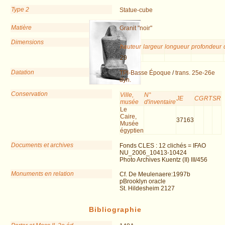
Type 2
Statue-cube
Matière
Granit "noir"
Dimensions
hauteur
largeur
longueur
profondeur
29
Datation
TPI-Basse Époque
/
trans. 25e-26e
dyn.
Conservation
Ville,
N°
JE
CG
RT
SR
musée
d'inventaire
Le
Caire,
37163
Musée
égyptien
Documents et archives
Fonds CLES : 12 clichés = IFAO
NU_2006_10413-10424
Photo Archives Kuentz (II) III/456
Monuments en relation
Cf. De Meulenaere:1997b
pBrooklyn oracle
St. Hildesheim 2127
Bibliographie