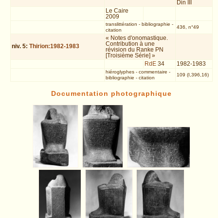
Din III
Le Caire
2009
translittération
-
bibliographie
-
436, n°49
citation
« Notes d'onomastique.
Contribution à une
niv.
5
:
Thirion:1982-1983
révision du Ranke PN
[Troisième Série] »
RdE
34
1982-1983
hiéroglyphes
-
commentaire
-
109 (I,396,16)
bibliographie
-
citation
Documentation photographique