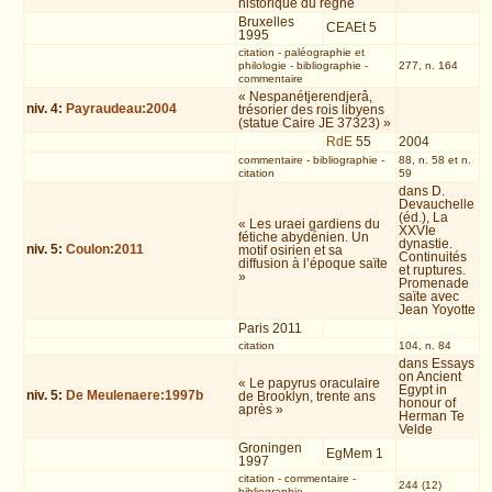
historique du règne
Bruxelles
CEAEt 5
1995
citation
-
paléographie et
philologie
-
bibliographie
-
277, n. 164
commentaire
« Nespanétjerendjerâ,
niv.
4
:
Payraudeau:2004
trésorier des rois libyens
(statue Caire JE 37323) »
RdE
55
2004
commentaire
-
bibliographie
-
88, n. 58 et n.
citation
59
dans D.
Devauchelle
(éd.), La
« Les uraei gardiens du
XXVIe
fétiche abydénien. Un
dynastie.
niv.
5
:
Coulon:2011
motif osirien et sa
Continuités
diffusion à l’époque saïte
et ruptures.
»
Promenade
saïte avec
Jean Yoyotte
Paris 2011
citation
104, n. 84
dans Essays
on Ancient
« Le papyrus oraculaire
Egypt in
niv.
5
:
De Meulenaere:1997b
de Brooklyn, trente ans
honour of
après »
Herman Te
Velde
Groningen
EgMem 1
1997
citation
-
commentaire
-
244 (12)
bibliographie