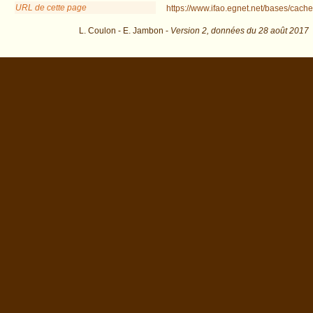
URL de cette page
https://www.ifao.egnet.net/bases/cache
L. Coulon - E. Jambon -
Version 2,
données du
28 août 2017
biblio=Coulon%3A2011&os=11 : exécutée en 0.022101 s.