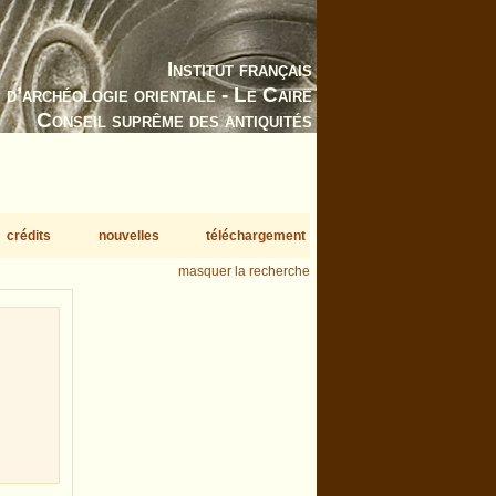
Institut français
d’archéologie orientale - Le Caire
Conseil suprême des antiquités
crédits
nouvelles
téléchargement
masquer la recherche