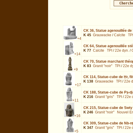
CK 36,
Statue agenouillée de 
K 45
Grauwacke
/
Calcite
TP
+4
CK 64,
Statue agenouillée sté
K 77
Calcite
TPI
/
22e dyn.
/
+14
CK 70,
Statue marchant théop
K 83
Granit "noir"
TPI
/
22e d
+9
CK 114,
Statue-cube de Ḥr, fi
K 138
Grauwacke
TPI
/
22e d
+17
CK 188,
Statue-cube de Pȝ-dj
K 216
Granit "gris"
TPI
/
22e 
+11
CK 215,
Statue-cube de Swty
K 246
Granit "noir"
Nouvel E
+16
CK 309,
Statue-cube de Nb-nṯ
K 347
Granit "gris"
TPI
/
22e 
+5