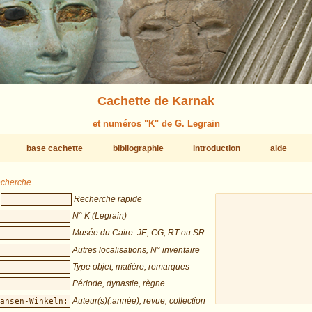
Cachette de Karnak
et numéros "K" de G. Legrain
base cachette
bibliographie
introduction
aide
recherche
Recherche rapide
N° K (Legrain)
Musée du Caire: JE, CG, RT ou SR
Autres localisations, N° inventaire
Type objet, matière, remarques
Période, dynastie, règne
Auteur(s)(:année), revue, collection