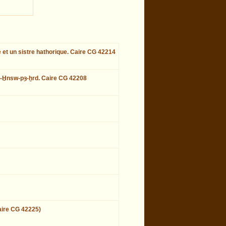
e et un sistre hathorique. Caire CG 42214
 Ns-Ḫnsw-pȝ-ẖrd. Caire CG 42208
aire CG 42225)