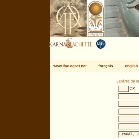
www.ifao.egnet.net
français
english
Critères de 
CK