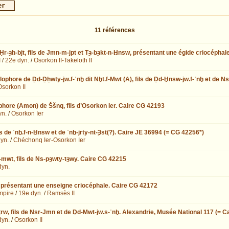
11
références
Ḥr-ȝḫ-bjt, fils de Jmn-m-jpt et Tȝ-bȝkt-n-Ḫnsw, présentant une égide criocéphal
I
/
22e dyn.
/
Osorkon II-Takeloth II
lophore de Ḏd-Ḏḥwty-jw.f-ʿnḫ dit Nḫt.f-Mwt (A), fils de Ḏd-Ḫnsw-jw.f-ʿnḫ et de
Osorkon II
hore (Amon) de Ššnq, fils d’Osorkon Ier. Caire CG 42193
yn.
/
Osorkon Ier
ls de ʿnḫ.f-n-Ḫnsw et de ʿnḫ-jrty-nt-Ȝst(?). Caire JE 36994 (= CG 42256*)
yn.
/
Chéchonq Ier-Osorkon Ier
-mwt, fils de Ns-pȝwty-tȝwy. Caire CG 42215
dyn.
 présentant une enseigne criocéphale. Caire CG 42172
mpire
/
19e dyn.
/
Ramsès II
rw, fils de Nsr-Jmn et de Ḏd-Mwt-jw.s-ʿnḫ. Alexandrie, Musée National 117 (= C
dyn.
/
Osorkon II