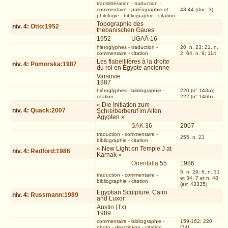
translittération
-
traduction
-
commentaire
-
paléographie et
43-44 (doc. 3)
philologie
-
bibliographie
-
citation
Topographie des
niv.
4
:
Otto:1952
thebanischen Gaues
1952
UGAÄ 16
hiéroglyphes
-
traduction
-
20, n. 23; 21, n.
commentaire
-
citation
2; 64, n. 9; 114
Les flabellifères à la droite
niv.
4
:
Pomorska:1987
du roi en Égypte ancienne
Varsovie
1987
hiéroglyphes
-
bibliographie
-
220 (n° 143a);
citation
222 (n° 146b)
« Die Initiation zum
niv.
4
:
Quack:2007
Schreiberberuf im Alten
Ägypten »
SAK
36
2007
traduction
-
commentaire
-
255, n. 23
bibliographie
-
citation
« New Light on Temple J at
niv.
4
:
Redford:1986
Karnak »
Orientalia
55
1986
5, n. 29; 6, n. 31
traduction
-
commentaire
-
et 34; 7 et n. 48
bibliographie
-
citation
(err. 43335)
Egyptian Sculpture. Cairo
niv.
4
:
Russmann:1989
and Luxor
Austin (Tx)
1989
commentaire
-
bibliographie
-
159-162; 220
photo
-
description
-
citation
[74]