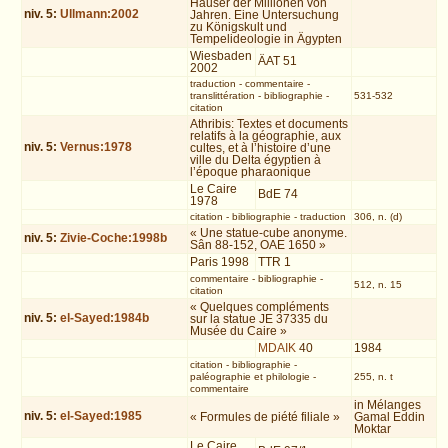
Häuser der Millionen von
niv.
5
:
Ullmann:2002
Jahren. Eine Untersuchung
zu Königskult und
Tempelideologie in Ägypten
Wiesbaden
ÄAT 51
2002
traduction
-
commentaire
-
translittération
-
bibliographie
-
531-532
citation
Athribis: Textes et documents
relatifs à la géographie, aux
niv.
5
:
Vernus:1978
cultes, et à l’histoire d’une
ville du Delta égyptien à
l’époque pharaonique
Le Caire
BdE 74
1978
citation
-
bibliographie
-
traduction
306, n. (d)
« Une statue-cube anonyme.
niv.
5
:
Zivie-Coche:1998b
Sân 88-152, OAE 1650 »
Paris 1998
TTR 1
commentaire
-
bibliographie
-
512, n. 15
citation
« Quelques compléments
niv.
5
:
el-Sayed:1984b
sur la statue JE 37335 du
Musée du Caire »
MDAIK
40
1984
citation
-
bibliographie
-
paléographie et philologie
-
255, n. t
commentaire
in Mélanges
niv.
5
:
el-Sayed:1985
« Formules de piété filiale »
Gamal Eddin
Moktar
Le Caire