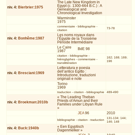
The Late New Kingdom in
Egypt (c. 1300-664 B.C.) : A
niv.
4
:
Bierbrier:1975
Genealogical and
Chronological Investigation
Warminster
1975
commentaire
-
bibliographie
-
73-78
citation
Les noms royaux dans
niv.
4
:
Bonhême:1987
l’Égypte de la Troisième
Période Intermédiaire
Le Caire
BdE 98
1987
citation
-
bibliographie
-
162; 168; 169;
hiéroglyphes
-
commentaire
-
196
translittération
Letteratura e poesia
dell’antico Egitto :
niv.
4
:
Bresciani:1969
Introduzione, traduzioni
originali e note
Torino
1969
traduction
-
citation
-
bibliographie
489-490
« The Leading Theban
Priests of Amun and their
niv.
4
:
Broekman:2010b
Families under Libyan Rule
»
JEA
96
2010
131-134; 144;
bibliographie
-
citation
-
traduction
146; 148
« Een Egyptisch
niv.
4
:
Buck:1940b
Dagenmelker »