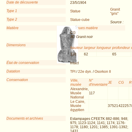
Date de découverte
23/5/1904
Granit
Type 1
Statue
"gris"
Type 2
Statue-cube
Source :
Matière
Remarques matière
CG
JE: Granit noir
Dimensions
hauteur
largeur
longueur
profondeur
110
62
65
État de conservation
Intact
Datation
TPI
/
22e dyn.
/
Osorkon II
Conservation
Ville,
N°
JE
CG
R
musée
d'inventaire
Alexandrie,
Musée
117
National
Le Caire,
Musée
37521
42225
7
égyptien
Documents et archives
Estampages CFEETK 882-886; 948;
975; 1123-1124; 1141; 1174; 1176-
1178; 1180; 1201; 1385; 1391-1392;
1431