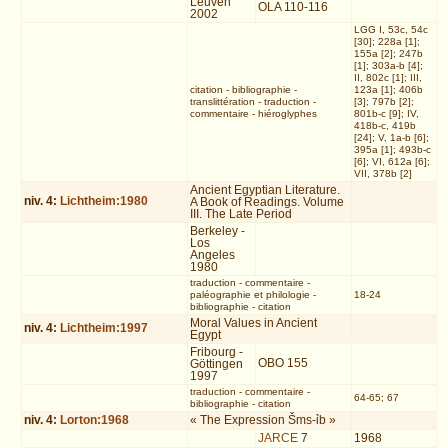
Leuven
OLA 110-116
2002
LGG I, 53c, 54c
[30]; 228a [1];
155a [2]; 247b
[1]; 303a-b [4];
II, 802c [1]; III,
citation
-
bibliographie
-
123a [1]; 406b
translittération
-
traduction
-
[3]; 797b [2];
commentaire
-
hiéroglyphes
801b-c [9]; IV,
418b-c, 419b
[24]; V, 1a-b [6];
395a [1]; 493b-c
[6]; VI, 612a [6];
VII, 378b [2]
Ancient Egyptian Literature.
niv.
4
:
Lichtheim:1980
A Book of Readings. Volume
III. The Late Period
Berkeley -
Los
Angeles
1980
traduction
-
commentaire
-
paléographie et philologie
-
18-24
bibliographie
-
citation
Moral Values in Ancient
niv.
4
:
Lichtheim:1997
Egypt
Fribourg -
OBO 155
Göttingen
1997
traduction
-
commentaire
-
64-65; 67
bibliographie
-
citation
niv.
4
:
Lorton:1968
« The Expression Šms-ỉb »
JARCE
7
1968