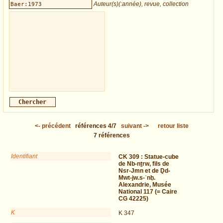
Auteur(s)(:année), revue, collection
<-
précédent
références
4/7
suivant
->
retour liste
7
références
Identifiant
CK 309 :
Statue-cube
de Nb-nṯrw, fils de
Nsr-Jmn et de Ḏd-
Mwt-jw.s-ʿnḫ.
Alexandrie, Musée
National 117 (= Caire
CG 42225)
K
K 347