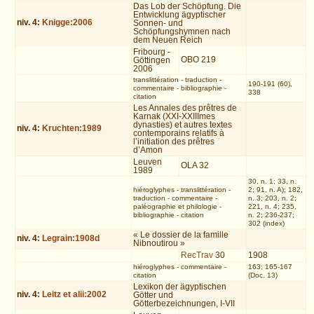
Das Lob der Schöpfung. Die
Entwicklung ägyptischer
niv.
4
:
Knigge:2006
Sonnen- und
Schöpfungshymnen nach
dem Neuen Reich
Fribourg -
OBO 219
Göttingen
2006
translittération
-
traduction
-
190-191 (60),
commentaire
-
bibliographie
-
338
citation
Les Annales des prêtres de
Karnak (XXI-XXIIImes
dynasties) et autres textes
niv.
4
:
Kruchten:1989
contemporains relatifs à
l’initiation des prêtres
d’Amon
Leuven
OLA 32
1989
30, n. 1; 33, n.
hiéroglyphes
-
translittération
-
2; 91, n. A); 182,
traduction
-
commentaire
-
n. 3; 203, n. 2;
paléographie et philologie
-
221, n. 4; 235,
bibliographie
-
citation
n. 2; 236-237;
302 (index)
« Le dossier de la famille
niv.
4
:
Legrain:1908d
Nibnoutirou »
RecTrav
30
1908
hiéroglyphes
-
commentaire
-
163; 165-167
citation
(Doc. 13)
Lexikon der ägyptischen
niv.
4
:
Leitz et alii:2002
Götter und
Götterbezeichnungen, I-VII