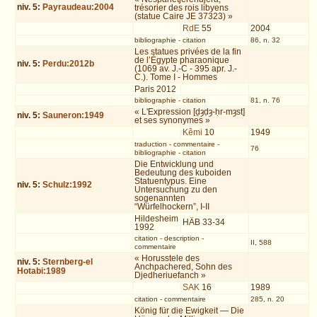
niv.
5
:
Payraudeau:2004
trésorier des rois libyens
(statue Caire JE 37323) »
RdE
55
2004
bibliographie
-
citation
86, n. 32
Les statues privées de la fin
de l’Égypte pharaonique
niv.
5
:
Perdu:2012b
(1069 av. J.-C - 395 apr. J.-
C.). Tome I - Hommes
Paris 2012
bibliographie
-
citation
81, n. 76
« L'Expression [ḏȝḍȝ-ḥr-mȝst]
niv.
5
:
Sauneron:1949
et ses synonymes »
Kêmi
10
1949
traduction
-
commentaire
-
76
bibliographie
-
citation
Die Entwicklung und
Bedeutung des kuboiden
Statuentypus. Eine
niv.
5
:
Schulz:1992
Untersuchung zu den
sogenannten
“Würfelhockern”, I-II
Hildesheim
HÄB 33-34
1992
citation
-
description
-
II, 588
commentaire
« Horusstele des
niv.
5
:
Sternberg-el
Anchpachered, Sohn des
Hotabi:1989
Djedheriuefanch »
SAK
16
1989
citation
-
commentaire
285, n. 20
König für die Ewigkeit — Die