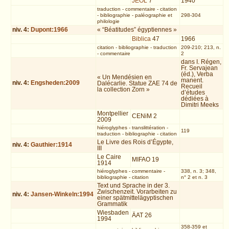
JEOL
7
1940
traduction
-
commentaire
-
citation
-
bibliographie
-
paléographie et
298-304
philologie
niv.
4
:
Dupont:1966
« “Béatitudes” égyptiennes »
Biblica
47
1966
citation
-
bibliographie
-
traduction
209-210; 213, n.
-
commentaire
2
dans I. Régen,
Fr. Servajean
(éd.), Verba
« Un Mendésien en
manent.
niv.
4
:
Engsheden:2009
Dalécarlie. Statue ZAE 74 de
Recueil
la collection Zorn »
d’études
dédiées à
Dimitri Meeks
Montpellier
CENiM 2
2009
hiéroglyphes
-
translittération
-
119
traduction
-
bibliographie
-
citation
Le Livre des Rois d’Égypte,
niv.
4
:
Gauthier:1914
III
Le Caire
MIFAO 19
1914
hiéroglyphes
-
commentaire
-
338, n. 3; 348,
bibliographie
-
citation
n° 2 et n. 3
Text und Sprache in der 3.
Zwischenzeit. Vorarbeiten zu
niv.
4
:
Jansen-Winkeln:1994
einer spätmittelägyptischen
Grammatik
Wiesbaden
ÄAT 26
1994
358-359 et