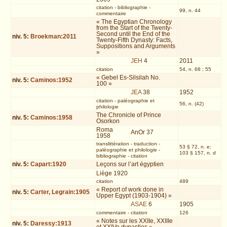
citation
-
bibliographie
-
99, n. 44
commentaire
« The Egyptian Chronology
from the Start of the Twenty-
Second until the End of the
niv.
5
:
Broekman:2011
Twenty-Fifth Dynasty: Facts,
Suppositions and Arguments
»
JEH
4
2011
citation
54, n. 68 ; 55
« Gebel Es-Silsilah No.
niv.
5
:
Caminos:1952
100 »
JEA
38
1952
citation
-
paléographie et
56, n. (42)
philologie
The Chronicle of Prince
niv.
5
:
Caminos:1958
Osorkon
Roma
AnOr 37
1958
translittération
-
traduction
-
53 § 72, n. e;
paléographie et philologie
-
103 § 157, n. d
bibliographie
-
citation
niv.
5
:
Capart:1920
Leçons sur l’art égyptien
Liège 1920
citation
489
« Report of work done in
niv.
5
:
Carter, Legrain:1905
Upper Egypt (1903-1904) »
ASAE
6
1905
commentaire
-
citation
126
« Notes sur les XXIIe, XXIIIe
niv.
5
:
Daressy:1913