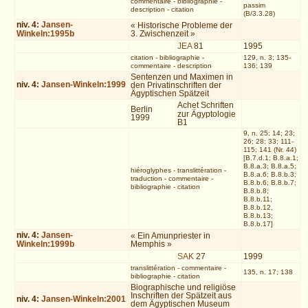
commentaire
-
bibliographie
-
passim
description
-
citation
(B/3.3.28)
niv.
4
:
Jansen-
« Historische Probleme der
Winkeln:1995b
3. Zwischenzeit »
JEA
81
1995
citation
-
bibliographie
-
129, n. 3; 135-
commentaire
-
description
136; 139
Sentenzen und Maximen in
niv.
4
:
Jansen-Winkeln:1999
den Privatinschriften der
Ägyptischen Spätzeit
Achet Schriften
Berlin
zur Ägyptologie
1999
B1
9, n. 25; 14; 23;
26; 28; 33; 111-
115; 141 (Nr. 44)
[B.7.d.1; B.8.a.1;
B.8.a.3; B.8.a.5;
hiéroglyphes
-
translittération
-
B.8.a.6; B.8.b.3;
traduction
-
commentaire
-
B.8.b.6; B.8.b.7;
bibliographie
-
citation
B.8.b.8;
B.8.b.11;
B.8.b.12,
B.8.b.13;
B.8.b.17]
niv.
4
:
Jansen-
« Ein Amunpriester in
Winkeln:1999b
Memphis »
SAK
27
1999
translittération
-
commentaire
-
135, n. 17; 138
bibliographie
-
citation
Biographische und religiöse
Inschriften der Spätzeit aus
niv.
4
:
Jansen-Winkeln:2001
dem Ägyptischen Museum