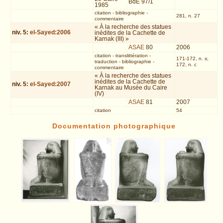
BdE 97/1
1985
citation
-
bibliographie
-
281, n. 27
commentaire
« À la recherche des statues
niv.
5
:
el-Sayed:2006
inédites de la Cachette de
Karnak (III) »
ASAE
80
2006
citation
-
translittération
-
171-172, n. s;
traduction
-
bibliographie
-
172, n. c
commentaire
« À la recherche des statues
inédites de la Cachette de
niv.
5
:
el-Sayed:2007
Karnak au Musée du Caire
(IV)
ASAE
81
2007
citation
54
Documentation photographique