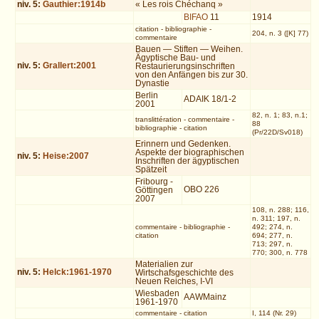
niv.
5
:
Gauthier:1914b
« Les rois Chéchanq »
BIFAO
11
1914
citation
-
bibliographie
-
204, n. 3 ([K] 77)
commentaire
Bauen — Stiften — Weihen.
Ägyptische Bau- und
niv.
5
:
Grallert:2001
Restaurierungsinschriften
von den Anfängen bis zur 30.
Dynastie
Berlin
ADAIK 18/1-2
2001
82, n. 1; 83, n.1;
translittération
-
commentaire
-
88
bibliographie
-
citation
(Pr/22D/Sv018)
Erinnern und Gedenken.
Aspekte der biographischen
niv.
5
:
Heise:2007
Inschriften der ägyptischen
Spätzeit
Fribourg -
OBO 226
Göttingen
2007
108, n. 288; 116,
n. 311; 197, n.
commentaire
-
bibliographie
-
492; 274, n.
citation
694; 277, n.
713; 297, n.
770; 300, n. 778
Materialien zur
niv.
5
:
Helck:1961-1970
Wirtschafsgeschichte des
Neuen Reiches, I-VI
Wiesbaden
AAWMainz
1961-1970
commentaire
-
citation
I, 114 (Nr. 29)