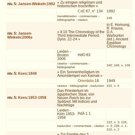
« Zu einigen religiösen und
niv.
5
:
Jansen-Winkeln:1992
historischen Inschriften »
CdE
67, n° 134
1992
translittération
-
commentaire
-
248
bibliographie
-
citation
in E. Hornung,
R. Krauss,
« II.10 The Chronology of the
D.A.
niv.
5
:
Jansen-
Third Intermediate Period:
Warburton
Winkeln:2006e
Dyns. 22-24 »
(éd.), Ancient
Egyptian
Chronology
Leiden -
HdO 83
Boston
2006
citation
-
commentaire
-
240; 248, n. 106
bibliographie
« Ein Sonnenheiligtum im
niv.
5
:
Kees:1949
Amonstempel von Karnak »
Orientalia
18
1949
citation
-
bibliographie
-
traduction
432, n. 6
Das Priestertum im
ägyptischen Staat, von
niv.
5
:
Kees:1953-1958
Neuen Reich bis zur
Spätzeit. Mit Indices und
Nachträge
Leiden -
PdÄ 1 1
Köln 1953-
1958
223, n. 3; 226,
traduction
-
commentaire
-
citation
n. 3; 228, n. 1;
310, n. 2
« Zur Familie des 3.