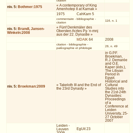
citation
« A contemporary of King
niv.
5
:
Bothmer:1975
Amenhotep II at Karnak »
1975
CahKarn 5
commentaire
-
bibliographie
-
116, n. 1
citation
« Fünf Denkmäler des
niv.
5
:
Brandl, Jansen-
Obersten Arztes Pȝ-ʿn-mnj
Winkeln:2008
aus der 22. Dynastie »
MDAIK
64
2008
citation
-
bibliographie
-
26, n. 49
paléographie et philologie
in G.P.F.
Broekman,
R.J. Demarée
and O.E.
Kaper (éds.),
The Libyan
Period in
Egypt.
Historical and
« Takeloth III and the End of
Cultural
niv.
5
:
Broekman:2009
the 23rd Dynasty »
Studies into
the 21st-24th
Dynasties:
Proceedings
of a
Conference at
Leiden
University, 25-
27 October
2007
Leiden -
EgUit 23
Leuven
2009