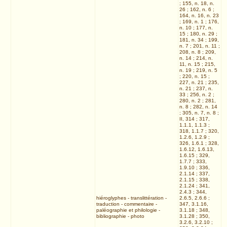
; 155, n. 18, n.
26 ; 162, n. 6 ;
164, n. 16, n. 23
; 169, n. 1 ; 176,
n. 10 ; 177, n.
15 ; 180, n. 29 ;
181, n. 34 ; 199,
n. 7 ; 201, n. 11 ;
208, n. 8 ; 209,
n. 14 ; 214, n.
11, n. 15 ; 215,
n. 19 ; 219, n. 5
; 220, n. 15 ;
227, n. 21 ; 235,
n. 21 ; 237, n.
33 ; 256, n. 2 ;
280, n. 2 ; 281,
n. 8 ; 282, n. 14
; 305, n. 7, n. 8 ;
II, 314 ; 317,
1.1.1, 1.1.3 ;
318, 1.1.7 ; 320,
1.2.6, 1.2.9 ;
326, 1.6.1 ; 328,
1.6.12, 1.6.13,
1.6.15 ; 329,
1.7.7 ; 333,
1.9.10 ; 336,
2.1.14 ; 337,
2.1.15 ; 338,
2.1.24 ; 341,
2.4.3 ; 344,
hiéroglyphes
-
translittération
-
2.6.5, 2.6.6 ;
traduction
-
commentaire
-
347, 3.1.16,
paléographie et philologie
-
3.1.18 ; 348,
bibliographie
-
photo
3.1.28 ; 350,
3.2.6, 3.2.10 ;