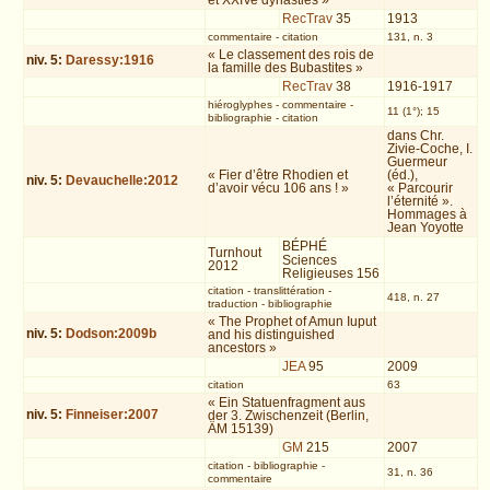
et XXIVe dynasties »
RecTrav
35
1913
commentaire
-
citation
131, n. 3
« Le classement des rois de
niv.
5
:
Daressy:1916
la famille des Bubastites »
RecTrav
38
1916-1917
hiéroglyphes
-
commentaire
-
11 (1°); 15
bibliographie
-
citation
dans Chr.
Zivie-Coche, I.
Guermeur
« Fier d’être Rhodien et
(éd.),
niv.
5
:
Devauchelle:2012
d’avoir vécu 106 ans ! »
« Parcourir
l’éternité ».
Hommages à
Jean Yoyotte
BÉPHÉ
Turnhout
Sciences
2012
Religieuses 156
citation
-
translittération
-
418, n. 27
traduction
-
bibliographie
« The Prophet of Amun Iuput
niv.
5
:
Dodson:2009b
and his distinguished
ancestors »
JEA
95
2009
citation
63
« Ein Statuenfragment aus
niv.
5
:
Finneiser:2007
der 3. Zwischenzeit (Berlin,
ÄM 15139)
GM
215
2007
citation
-
bibliographie
-
31, n. 36
commentaire