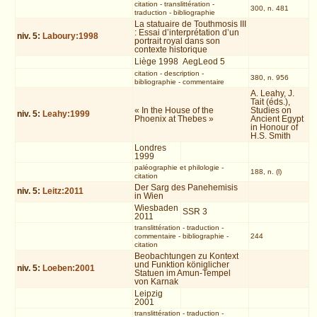
citation
-
translittération
-
300, n. 481
traduction
-
bibliographie
La statuaire de Touthmosis III
: Essai d’interprétation d’un
niv.
5
:
Laboury:1998
portrait royal dans son
contexte historique
Liège 1998
AegLeod 5
citation
-
description
-
380, n. 956
bibliographie
-
commentaire
A. Leahy, J.
Tait (éds.),
« In the House of the
Studies on
niv.
5
:
Leahy:1999
Phoenix at Thebes »
Ancient Egypt
in Honour of
H.S. Smith
Londres
1999
paléographie et philologie
-
188, n. (l)
citation
Der Sarg des Panehemisis
niv.
5
:
Leitz:2011
in Wien
Wiesbaden
SSR 3
2011
translittération
-
traduction
-
commentaire
-
bibliographie
-
244
citation
Beobachtungen zu Kontext
und Funktion königlicher
niv.
5
:
Loeben:2001
Statuen im Amun-Tempel
von Karnak
Leipzig
2001
translittération
-
traduction
-