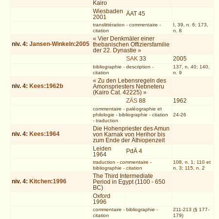
Kairo
Wiesbaden
ÄAT 45
2001
translittération
-
commentaire
-
I, 39, n. 6; 173,
citation
n. 8
« Vier Denkmäler einer
niv.
4
:
Jansen-Winkeln:2005
thebanischen Offiziersfamilie
der 22. Dynastie »
SAK
33
2005
bibliographie
-
description
-
137, n. 40; 140,
citation
n. 9
« Zu den Lebensregeln des
niv.
4
:
Kees:1962b
Amonspriesters Nebneteru
(Kairo Cat. 42225) »
ZÄS
88
1962
commentaire
-
paléographie et
philologie
-
bibliographie
-
citation
24-26
-
traduction
Die Hohenpriester des Amun
niv.
4
:
Kees:1964
von Karnak von Herihor bis
zum Ende der Äthiopenzeit
Leiden
PdÄ 4
1964
traduction
-
commentaire
-
108, n. 1; 110 et
bibliographie
-
citation
n. 3; 115, n. 2
The Third Intermediate
niv.
4
:
Kitchen:1996
Period in Egypt (1100 - 650
BC)
Oxford
1996
commentaire
-
bibliographie
-
211-213 (§ 177-
citation
179)