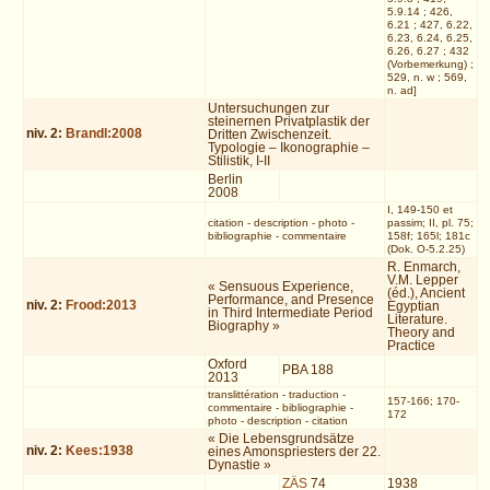
5.9.14 ; 426,
6.21 ; 427, 6.22,
6.23, 6.24, 6.25,
6.26, 6.27 ; 432
(Vorbemerkung) ;
529, n. w ; 569,
n. ad]
Untersuchungen zur
steinernen Privatplastik der
niv.
2
:
Brandl:2008
Dritten Zwischenzeit.
Typologie – Ikonographie –
Stilistik, I-II
Berlin
2008
I, 149-150 et
citation
-
description
-
photo
-
passim; II, pl. 75;
bibliographie
-
commentaire
158f; 165l; 181c
(Dok. O-5.2.25)
R. Enmarch,
V.M. Lepper
« Sensuous Experience,
(éd.), Ancient
Performance, and Presence
niv.
2
:
Frood:2013
Egyptian
in Third Intermediate Period
Literature.
Biography »
Theory and
Practice
Oxford
PBA 188
2013
translittération
-
traduction
-
157-166; 170-
commentaire
-
bibliographie
-
172
photo
-
description
-
citation
« Die Lebensgrundsätze
niv.
2
:
Kees:1938
eines Amonspriesters der 22.
Dynastie »
ZÄS
74
1938