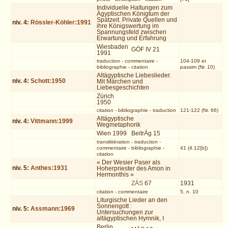
Individuelle Haltungen zum
Ägyptischen Königtum der
Spätzeit. Private Quellen und
niv.
4
:
Rössler-Köhler:1991
ihre Königswertung im
Spannungsfeld zwischen
Erwartung und Erfahrung
Wiesbaden
GÖF IV 21
1991
traduction
-
commentaire
-
104-109 et
bibliographie
-
citation
passim (Nr. 10)
Altägyptische Liebeslieder.
niv.
4
:
Schott:1950
Mit Märchen und
Liebesgeschichten
Zürich
1950
citation
-
bibliographie
-
traduction
121-122 (Nr. 66)
Altägyptische
niv.
4
:
Vittmann:1999
Wegmetaphorik
Wien 1999
BeitrÄg 15
translittération
-
traduction
-
commentaire
-
bibliographie
-
41 (4.12[b])
citation
« Der Wesier Paser als
niv.
5
:
Anthes:1931
Hoherpriester des Amon in
Hermonthis »
ZÄS
67
1931
citation
-
commentaire
5, n. 10
Liturgische Lieder an den
Sonnengott :
niv.
5
:
Assmann:1969
Untersuchungen zur
altägyptischen Hymnik, I
Berlin