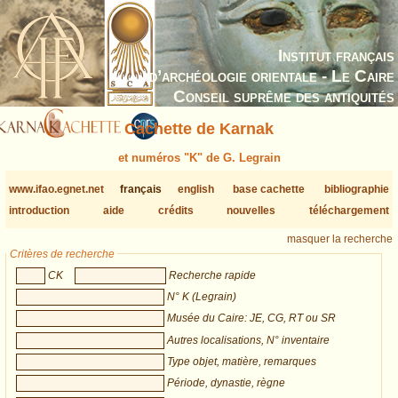
Institut français
d’archéologie orientale - Le Caire
Conseil suprême des antiquités
Cachette de Karnak
et numéros "K" de G. Legrain
www.ifao.egnet.net
français
english
base cachette
bibliographie
introduction
aide
crédits
nouvelles
téléchargement
masquer la recherche
Critères de recherche
CK
Recherche rapide
N° K (Legrain)
Musée du Caire: JE, CG, RT ou SR
Autres localisations, N° inventaire
Type objet, matière, remarques
Période, dynastie, règne