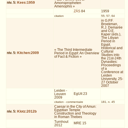
niv.
5
:
Kees:1959
Amonspropheten
Amenophis »
ZÄS
84
1959
citation
55; 57; 64
in G.P.F.
Broekman,
R.J. Demarée
and O.E.
Kaper (éds.),
The Libyan
Period in
Egypt.
Historical and
« The Third Intermediate
Cultural
niv.
5
:
Kitchen:2009
Period in Egypt: An Overview
Studies into
of Fact & Fiction »
the 21st-24th
Dynasties:
Proceedings
of a
Conference at
Leiden
University, 25-
27 October
2007
Leiden -
EgUit 23
Leuven
2009
citation
-
commentaire
181, n. 45
Caesar in the City of Amun:
Egyptian Temple
niv.
5
:
Klotz:2012b
Construction and Theology
in Roman Thebes
Turnhout
MRE 15
2012