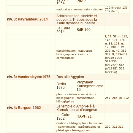
PdÄ 2
1954
126 (index); 136-
traduction
-
commentaire
-
citation
139 (Nr. 5)
Administration, société et
niv.
3
:
Payraudeau:2014
pouvoir à Thèbes sous la
XXIIe dynastie bubastite
Le Caire
BdE 160
2014
I, 53; 58, n. 112;
145; 171; 176,
n. 38; 198, n.
17; 199, n. 21;
translittération
-
traduction
-
202, n. 49; 386-
bibliographie
-
citation
-
387; II, 479-481
commentaire
(n°119-120);
529-530
(n°176A); 545
(n°188E); 562
(n°211A)
niv.
3
:
Vandersleyen:1975
Das alte Ägypten
Propyläen
Berlin
Kunstgeschichte
1975
15
photo
-
citation
-
description
-
bibliographie
-
commentaire
-
257; 265; pl. 212
hiéroglyphes
Le temple d’Amon-Rê à
niv.
4
:
Barguet:1962
Karnak : essai d’exégèse
Le Caire
RAPH 21
1962
citation
-
bibliographie
-
traduction
-
commentaire
-
paléographie et
290; 311-312
philologie
-
hiéroglyphes