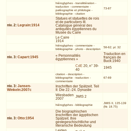
hiéroglyphes
-
translittération
-
traduction
-
commentaire
-
73-87
paléographie et philologie
-
bibliographie
-
citation
Statues et statuettes de rois
et de particuliers III.
niv.
2
:
Legrain:1914
Catalogue général des
antiquités égyptiennes du
Musée du Caire
Le Caire
1914
hiéroglyphes
-
commentaire
-
58-62; pl. 32
bibliographie
-
photo
-
description
Traduction en
« Personnalités
niv.
3
:
Capart:1945
français de
égyptiennes »
Buck:1940
CdE
20, n° 39-
1945
40
citation
-
description
-
bibliographie
-
traduction
-
67-69
commentaire
niv.
3
:
Jansen-
Inschriften der Spätzeit. Teil
Winkeln:2007c
II: Die 22.-24. Dynastie
Wiesbaden
JWIS 2
2007
JWIS II, 135-139
hiéroglyphes
-
bibliographie
(Nr. 18.75)
Die biographischen
Inschriften der ägyptischen
niv.
3
:
Otto:1954
Spätzeit. Ihre
gestegeschischtliche und
literarische Bedeutung
Leiden