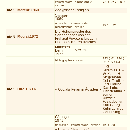
commentaire
-
bibliographie
-
72, n. 2; 73, n. 3
citation
niv.
5
:
Morenz:1960
Aegyptische Religion
Stuttgart
1960
traduction
-
commentaire
-
197, n. 24
bibliographie
-
citation
Die Hohenpriester des
Sonnengottes von der
niv.
5
:
Moursi:1972
Frühzeit Ägyptens bis zum
Ende des Neuen Reiches
München -
MÄS 26
Berlin
1972
143 § 91; 144 §
bibliographie
-
citation
92, 1; § 94,4
in G.
Jeremias, H.-
W. Kuhn, H.
Stegemann
(éd.), Tradition
und Glaube.
Das frühe
niv.
5
:
Otto:1971b
« Gott als Retter in Ägypten »
Christentum in
seiner
Umwelt.
Festgabe für
Karl Georg
Kuhn zum 65.
Geburtstag
Göttingen
1971
traduction
-
commentaire
-
citation
15, n. 20
« Nespanétjerendjerâ,