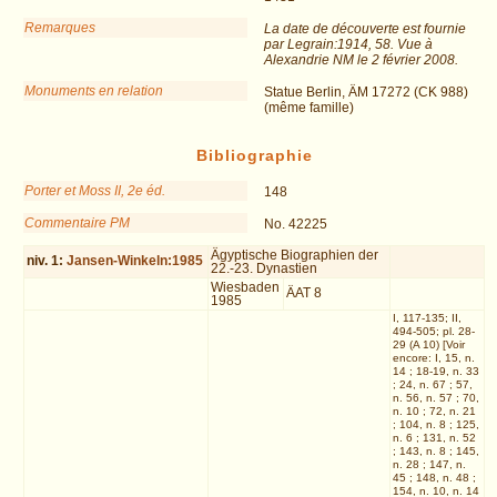
Remarques
La date de découverte est fournie
par Legrain:1914, 58. Vue à
Alexandrie NM le 2 février 2008.
Monuments en relation
Statue Berlin, ÄM 17272 (CK 988)
(même famille)
Bibliographie
Porter et Moss II, 2e éd.
148
Commentaire PM
No. 42225
Ägyptische Biographien der
niv.
1
:
Jansen-Winkeln:1985
22.-23. Dynastien
Wiesbaden
ÄAT 8
1985
I, 117-135; II,
494-505; pl. 28-
29 (A 10) [Voir
encore: I, 15, n.
14 ; 18-19, n. 33
; 24, n. 67 ; 57,
n. 56, n. 57 ; 70,
n. 10 ; 72, n. 21
; 104, n. 8 ; 125,
n. 6 ; 131, n. 52
; 143, n. 8 ; 145,
n. 28 ; 147, n.
45 ; 148, n. 48 ;
154, n. 10, n. 14