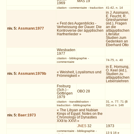
MÄS 19
1969
citation
-
commentaire
-
traduction
41-42, n. 14
in J. Assmann,
E. Feucht, R.
Grieshammer
« Fest des Augenblicks -
(éd.), Fragen
Verheissung der Dauer. Die
an die
niv.
5
:
Assmann:1977
Kontroverse der ägyptischen
altägyptischen
Harfnerlieder »
Literatur.
Studien zum
Gedenken an
Eberhard Otto
Wiesbaden
1977
citation
-
bibliographie
-
74-75, n. 40
commentaire
in E. Hornung,
O. Keel (éd.),
« Weisheit, Loyalismus und
niv.
5
:
Assmann:1979b
Studien zu
Frömmigkeit »
altägyptischen
Lebenslehren
Freiburg
(Sch.) -
OBO 28
Göttingen
1979
citation
-
translittération
-
31, n. 77; 71 (B
traduction
-
bibliographie
32) et n. 146
« The Libyan and Nubian
Kings of Egypt: Notes on the
niv.
5
:
Baer:1973
Chronology of Dynasties
XXII to XXVI »
JNES
32
1973
commentaire
-
bibliographie
-
13 § 16 e