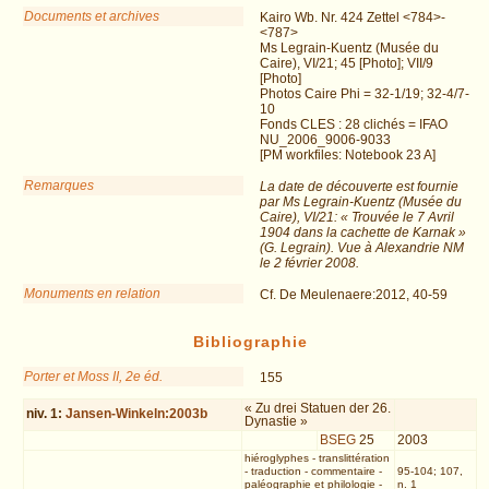
Documents et archives
Kairo Wb. Nr. 424 Zettel <784>-
<787>
Ms Legrain-Kuentz (Musée du
Caire), VI/21; 45 [Photo]; VII/9
[Photo]
Photos Caire Phi = 32-1/19; 32-4/7-
10
Fonds CLES : 28 clichés = IFAO
NU_2006_9006-9033
[PM workfiles: Notebook 23 A]
Remarques
La date de découverte est fournie
par Ms Legrain-Kuentz (Musée du
Caire), VI/21: « Trouvée le 7 Avril
1904 dans la cachette de Karnak »
(G. Legrain). Vue à Alexandrie NM
le 2 février 2008.
Monuments en relation
Cf. De Meulenaere:2012, 40-59
Bibliographie
Porter et Moss II, 2e éd.
155
« Zu drei Statuen der 26.
niv.
1
:
Jansen-Winkeln:2003b
Dynastie »
BSEG
25
2003
hiéroglyphes
-
translittération
-
traduction
-
commentaire
-
95-104; 107,
paléographie et philologie
-
n. 1