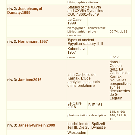
bibliographie
-
citation
Statues of the XXVth
niv.
2
:
Josephson, el-
and XXVIth Dynasties.
Damaty:1999
CGC 48601-48649
Le Caire
1999
hiéroglyphes
-
commentaire
-
bibliographie
-
photo
-
69-74; pl. 31
description
Types of ancient
niv.
3
:
Hornemann:1957
Egyptian statuary, II-III
Kobenhavn
1957
dessin
II, 517
dans L.
Coulon
(éd.), La
Cachette de
« La Cachette de
Karnak.
Karnak. Étude
niv.
3
:
Jambon:2016
Nouvelles
analytique et essais
perspectives
d’interprétation »
sur les
découvertes
de G.
Legrain
Le Caire
BdE 161
2016
145, n. 60;
photo
-
citation
-
description
146; 172, fig.
11
Inschriften der Spätzeit.
niv.
3
:
Jansen-Winkeln:2009
Teil III. Die 25. Dynastie
Wiesbaden