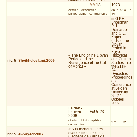
MMJ
8
1973
citation
-
description
-
36, n. 9; 41, n.
bibliographie
-
commentaire
44
in G.P.F.
Broekman,
R.J.
Demarée
and O.E.
Kaper
(éds.), The
Libyan
Period in
Egypt.
« The End of the Libyan
Historical
Period and the
and Cultural
niv.
5
:
Sheikholeslami:2009
Resurgence of the Cult
Studies into
of Montu »
the 21st-
24th
Dynasties:
Proceedings
of a
Conference
at Leiden
University,
25-27
October
2007
Leiden -
EgUit 23
Leuven
2009
citation
-
bibliographie
-
371, n. 72
commentaire
« À la recherche des
statues inédites de la
niv.
5
:
el-Sayed:2007
Cachette de Karnak au