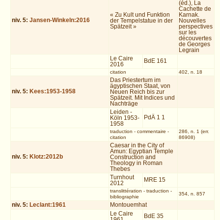
(éd.), La
Cachette de
« Zu Kult und Funktion
Karnak.
niv.
5
:
Jansen-Winkeln:2016
der Tempelstatue in der
Nouvelles
Spätzeit »
perspectives
sur les
découvertes
de Georges
Legrain
Le Caire
BdE 161
2016
citation
402, n. 18
Das Priestertum im
ägyptischen Staat, von
niv.
5
:
Kees:1953-1958
Neuen Reich bis zur
Spätzeit. Mit Indices und
Nachträge
Leiden -
PdÄ 1 1
Köln 1953-
1958
traduction
-
commentaire
-
286, n. 1 (err.
citation
86908)
Caesar in the City of
Amun: Egyptian Temple
niv.
5
:
Klotz:2012b
Construction and
Theology in Roman
Thebes
Turnhout
MRE 15
2012
translittération
-
traduction
-
354, n. 857
bibliographie
niv.
5
:
Leclant:1961
Montouemhat
Le Caire
BdE 35
1961