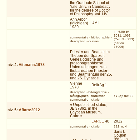
the Graduate School of
Yale Univ. in Candidacy
for the degree of Doctor
of Philosophy. Vol. I-IV
Ann Arbor
UMI
(Michigan)
1989
III, 625; IV,
1081; 1091
commentaire
-
bibliographie
-
(Cat. No. 233)
description
-
citation
(par err.
36906)
Priester und Beamte im
Theben der Spätzeit.
Genealogische und
prosopographische
niv.
4
:
Vittmann:1978
Untersuchungen zum
thebanischen Priester-
und Beamtentum der 25.
und 26. Dynastie
Vienne
BeitrÄg 1
1978
description
-
bibliographie
-
hiéroglyphes
-
traduction
-
67 (e); 80; 82
commentaire
-
citation
« Unpublished statue,
JE 37862, in the
niv.
5
:
Affara:2012
Egyptian Museum,
Cairo »
JARCE
48
2012
commentaire
-
citation
222, n. 4
dans L.
Coulon
(éd.), La