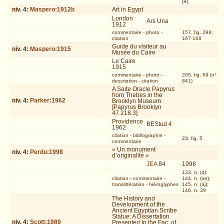
[9]
niv.
4
:
Maspero:1912b
Art in Egypt
London
Ars Una
1912
commentaire
-
photo
-
157, fig. 298;
citation
167-168
Guide du visiteur au
niv.
4
:
Maspero:1915
Musée du Caire
Le Caire
1915
commentaire
-
photo
-
205, fig. 69 (n°
description
-
citation
841)
A Saite Oracle Papyrus
from Thebes in the
niv.
4
:
Parker:1962
Brooklyn Museum
[Papyrus Brooklyn
47.218.3]
Providence
BEStud 4
1962
citation
-
bibliographie
-
23, fig. 5
commentaire
« Un monument
niv.
4
:
Perdu:1998
d’originalité »
JEA
84
1998
133, n. (d);
citation
-
commentaire
-
144, n. (ae);
translittération
-
hiéroglyphes
145, n. (aj);
146, n. 39
The History and
Development of the
Ancient Egyptian Scribe
Statue: A Dissertation
niv.
4
:
Scott:1989
Presented to the Fac. of