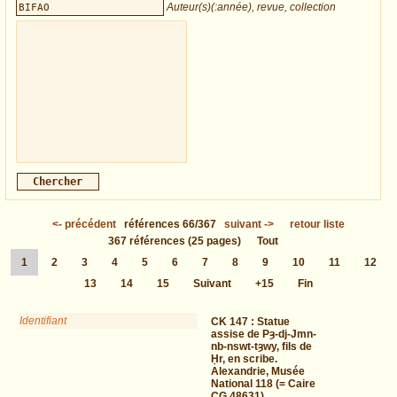
Auteur(s)(:année), revue, collection
<-
précédent
références
66/367
suivant
->
retour liste
367
références
(25 pages)
Tout
1
2
3
4
5
6
7
8
9
10
11
12
13
14
15
Suivant
+15
Fin
Identifiant
CK 147 :
Statue
assise de Pȝ-dj-Jmn-
nb-nswt-tȝwy, fils de
Ḥr, en scribe.
Alexandrie, Musée
National 118 (= Caire
CG 48631)