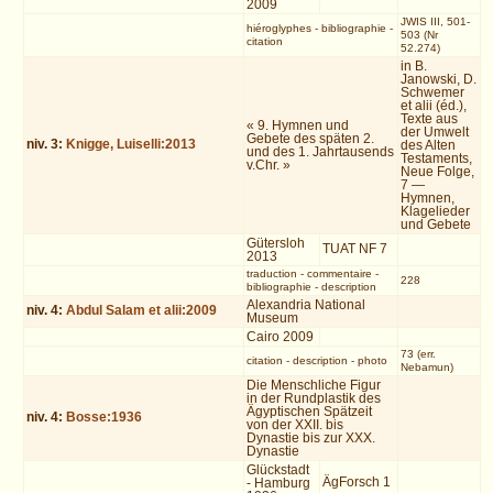
2009
JWIS III, 501-
hiéroglyphes
-
bibliographie
-
503 (Nr
citation
52.274)
in B.
Janowski, D.
Schwemer
et alii (éd.),
Texte aus
« 9. Hymnen und
der Umwelt
Gebete des späten 2.
niv.
3
:
Knigge, Luiselli:2013
des Alten
und des 1. Jahrtausends
Testaments,
v.Chr. »
Neue Folge,
7 —
Hymnen,
Klagelieder
und Gebete
Gütersloh
TUAT NF 7
2013
traduction
-
commentaire
-
228
bibliographie
-
description
Alexandria National
niv.
4
:
Abdul Salam et alii:2009
Museum
Cairo 2009
73 (err.
citation
-
description
-
photo
Nebamun)
Die Menschliche Figur
in der Rundplastik des
Ägyptischen Spätzeit
niv.
4
:
Bosse:1936
von der XXII. bis
Dynastie bis zur XXX.
Dynastie
Glückstadt
ÄgForsch 1
- Hamburg