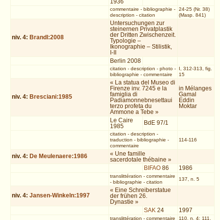
1936
commentaire
-
bibliographie
-
24-25 (Nr. 38)
description
-
citation
(Masp. 841)
Untersuchungen zur
steinernen Privatplastik
der Dritten Zwischenzeit.
niv.
4
:
Brandl:2008
Typologie –
Ikonographie – Stilistik,
I-II
Berlin 2008
citation
-
description
-
photo
-
I, 312-313, fig.
bibliographie
-
commentaire
15
« La statua del Museo di
Firenze inv. 7245 e la
in Mélanges
famiglia di
Gamal
niv.
4
:
Bresciani:1985
Padiamonnebnesettaui
Eddin
terzo profeta du
Moktar
Ammone a Tebe »
Le Caire
BdE 97/1
1985
citation
-
description
-
traduction
-
bibliographie
-
114-116
commentaire
« Une famille
niv.
4
:
De Meulenaere:1986
sacerdotale thébaine »
BIFAO
86
1986
translittération
-
commentaire
137, n. 5
-
bibliographie
-
citation
« Eine Schreiberstatue
niv.
4
:
Jansen-Winkeln:1997
der frühen 26.
Dynastie »
SAK
24
1997
translittération
-
commentaire
110, n. 4; 111,