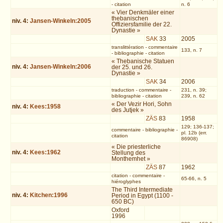
-
citation
n. 6
« Vier Denkmäler einer
thebanischen
niv.
4
:
Jansen-Winkeln:2005
Offiziersfamilie der 22.
Dynastie »
SAK
33
2005
translittération
-
commentaire
133, n. 7
-
bibliographie
-
citation
« Thebanische Statuen
niv.
4
:
Jansen-Winkeln:2006
der 25. und 26.
Dynastie »
SAK
34
2006
traduction
-
commentaire
-
231, n. 39;
bibliographie
-
citation
239, n. 62
« Der Vezir Hori, Sohn
niv.
4
:
Kees:1958
des Jutjek »
ZÄS
83
1958
129; 136-137;
commentaire
-
bibliographie
-
pl. 12b (err.
citation
86908)
« Die priesterliche
niv.
4
:
Kees:1962
Stellung des
Monthemhet »
ZÄS
87
1962
citation
-
commentaire
-
65-66, n. 5
hiéroglyphes
The Third Intermediate
niv.
4
:
Kitchen:1996
Period in Egypt (1100 -
650 BC)
Oxford
1996