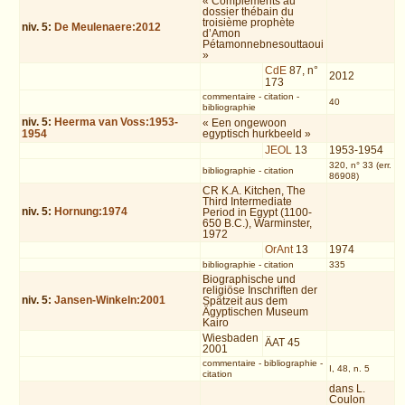
« Compléments au
dossier thébain du
troisième prophète
niv.
5
:
De Meulenaere:2012
d’Amon
Pétamonnebnesouttaoui
»
CdE
87, n°
2012
173
commentaire
-
citation
-
40
bibliographie
niv.
5
:
Heerma van Voss:1953-
« Een ongewoon
1954
egyptisch hurkbeeld »
JEOL
13
1953-1954
320, n° 33 (err.
bibliographie
-
citation
86908)
CR K.A. Kitchen, The
Third Intermediate
niv.
5
:
Hornung:1974
Period in Egypt (1100-
650 B.C.), Warminster,
1972
OrAnt
13
1974
bibliographie
-
citation
335
Biographische und
religiöse Inschriften der
niv.
5
:
Jansen-Winkeln:2001
Spätzeit aus dem
Ägyptischen Museum
Kairo
Wiesbaden
ÄAT 45
2001
commentaire
-
bibliographie
-
I, 48, n. 5
citation
dans L.
Coulon