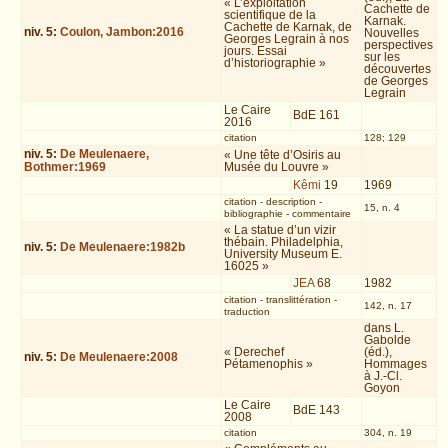
« L’exploitation
Cachette de
scientifique de la
Karnak.
Cachette de Karnak, de
niv.
5
:
Coulon, Jambon:2016
Nouvelles
Georges Legrain à nos
perspectives
jours. Essai
sur les
d’historiographie »
découvertes
de Georges
Legrain
Le Caire
BdE 161
2016
citation
128; 129
niv.
5
:
De Meulenaere,
« Une tête d’Osiris au
Bothmer:1969
Musée du Louvre »
Kêmi
19
1969
citation
-
description
-
15, n. 4
bibliographie
-
commentaire
« La statue d’un vizir
thébain. Philadelphia,
niv.
5
:
De Meulenaere:1982b
University Museum E.
16025 »
JEA
68
1982
citation
-
translittération
-
142, n. 17
traduction
dans L.
Gabolde
« Derechef
(éd.),
niv.
5
:
De Meulenaere:2008
Pétamenophis »
Hommages
à J.-Cl.
Goyon
Le Caire
BdE 143
2008
citation
304, n. 19