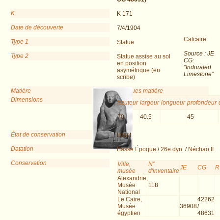
K
K 171
Date de découverte
7/4/1904
Calcaire
Type 1
Statue
Source : JE
Type 2
Statue assise au sol
CG:
en position
“Indurated
asymétrique (en
Limestone”
scribe)
Matière
Remarques matière
Dimensions
hauteur
largeur
longueur
profondeur
70
40.5
45
État de conservation
Intact
Datation
Basse Époque
/
26e dyn.
/
Néchao II
Conservation
Ville,
N°
JE
CG
R
musée
d'inventaire
Alexandrie,
Musée
118
National
Le Caire,
42262
Musée
36908
/
égyptien
48631