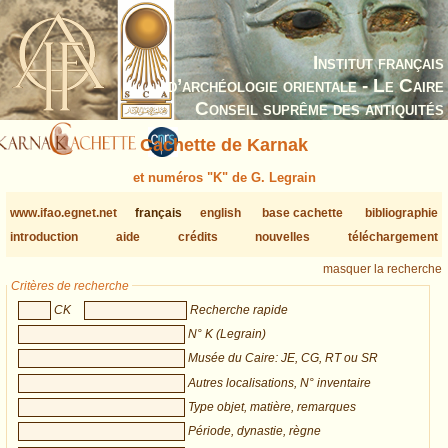
Institut français
d’archéologie orientale - Le Caire
Conseil suprême des antiquités
Cachette de Karnak
et numéros "K" de G. Legrain
www.ifao.egnet.net
français
english
base cachette
bibliographie
introduction
aide
crédits
nouvelles
téléchargement
masquer la recherche
Critères de recherche
CK
Recherche rapide
N° K (Legrain)
Musée du Caire: JE, CG, RT ou SR
Autres localisations, N° inventaire
Type objet, matière, remarques
Période, dynastie, règne