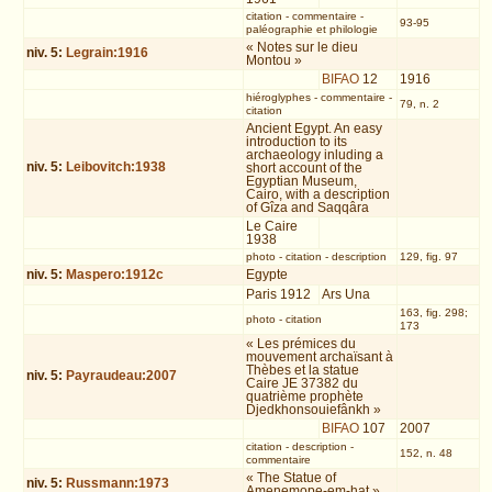
citation
-
commentaire
-
93-95
paléographie et philologie
« Notes sur le dieu
niv.
5
:
Legrain:1916
Montou »
BIFAO
12
1916
hiéroglyphes
-
commentaire
-
79, n. 2
citation
Ancient Egypt. An easy
introduction to its
archaeology inluding a
niv.
5
:
Leibovitch:1938
short account of the
Egyptian Museum,
Cairo, with a description
of Gîza and Saqqâra
Le Caire
1938
photo
-
citation
-
description
129, fig. 97
niv.
5
:
Maspero:1912c
Egypte
Paris 1912
Ars Una
163, fig. 298;
photo
-
citation
173
« Les prémices du
mouvement archaïsant à
Thèbes et la statue
niv.
5
:
Payraudeau:2007
Caire JE 37382 du
quatrième prophète
Djedkhonsouiefânkh »
BIFAO
107
2007
citation
-
description
-
152, n. 48
commentaire
« The Statue of
niv.
5
:
Russmann:1973
Amenemope-em-hat »