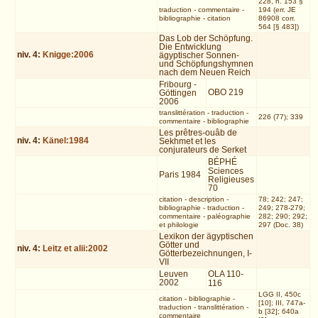
228, n. 153 §
traduction
-
commentaire
-
194 (err. JE
bibliographie
-
citation
86908 corr.
564 [§ 483])
Das Lob der Schöpfung.
Die Entwicklung
niv.
4
:
Knigge:2006
ägyptischer Sonnen-
und Schöpfungshymnen
nach dem Neuen Reich
Fribourg -
OBO 219
Göttingen
2006
translittération
-
traduction
-
226 (77); 339
commentaire
-
bibliographie
Les prêtres-ouâb de
niv.
4
:
Känel:1984
Sekhmet et les
conjurateurs de Serket
BÉPHÉ
Sciences
Paris 1984
Religieuses
70
citation
-
description
-
78; 242; 247;
bibliographie
-
traduction
-
249; 278-279;
commentaire
-
paléographie
282; 290; 292;
et philologie
297 (Doc. 38)
Lexikon der ägyptischen
Götter und
niv.
4
:
Leitz et alii:2002
Götterbezeichnungen, I-
VII
Leuven
OLA 110-
2002
116
LGG II, 450c
citation
-
bibliographie
-
[10]; III, 747a-
traduction
-
translittération
-
b [32]; 640a
commentaire