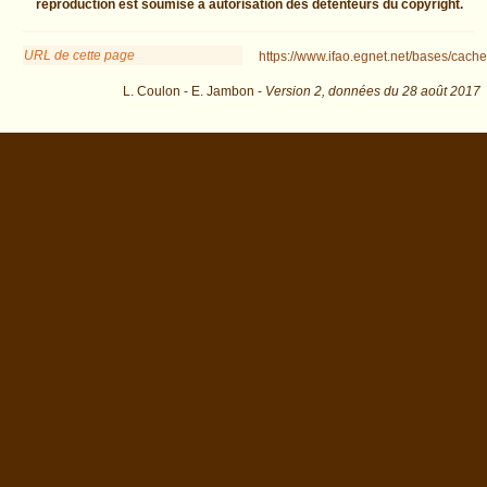
reproduction est soumise à autorisation des détenteurs du copyright.
URL de cette page
https://www.ifao.egnet.net/bases/cache
L. Coulon - E. Jambon -
Version 2,
données du
28 août 2017
biblio=BIFAO&os=65 : exécutée en 0.02945 s.