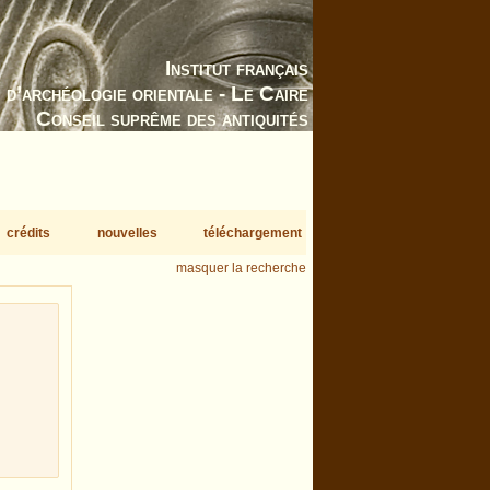
Institut français
d’archéologie orientale - Le Caire
Conseil suprême des antiquités
crédits
nouvelles
téléchargement
masquer la recherche