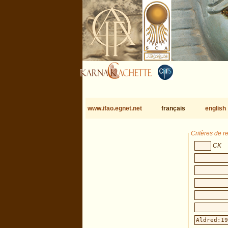
www.ifao.egnet.net
français
english
Critères de 
CK