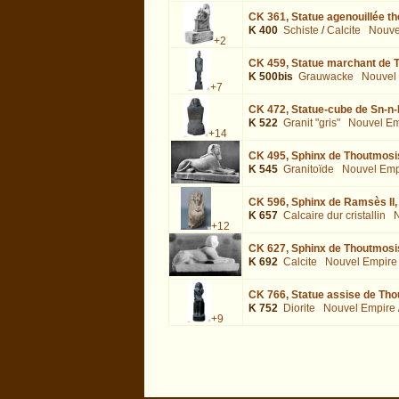
CK 361,
Statue agenouillée th
K 400
Schiste
/
Calcite
Nouve
+2
CK 459,
Statue marchant de T
K 500bis
Grauwacke
Nouvel
+7
CK 472,
Statue-cube de Sn-n-
K 522
Granit "gris"
Nouvel Em
+14
CK 495,
Sphinx de Thoutmosis
K 545
Granitoïde
Nouvel Emp
CK 596,
Sphinx de Ramsès II,
K 657
Calcaire dur cristallin
N
+12
CK 627,
Sphinx de Thoutmosis 
K 692
Calcite
Nouvel Empire
CK 766,
Statue assise de Thou
K 752
Diorite
Nouvel Empire
+9
biblio=Aldred:1979 : exécutée en 0.040702 s.