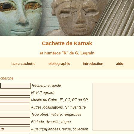
Cachette de Karnak
et numéros "K" de G. Legrain
base cachette
bibliographie
introduction
aide
recherche
Recherche rapide
N° K (Legrain)
Musée du Caire: JE, CG, RT ou SR
Autres localisations, N° inventaire
Type objet, matière, remarques
Période, dynastie, règne
Auteur(s)(:année), revue, collection