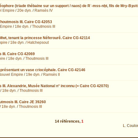
éophore (triade thébaine sur un support / naos) de Rʿ-mss-nḫt, fils de Mry-Bȝst
l Empire
/
20e dyn.
/
Ramsès IV
houtmosis III. Caire CG 42053
 Empire
/
18e dyn.
/
Thoutmosis III
Mwt, tenant la princesse Néferourê. Caire CG 42114
pire
/
18e dyn.
/
Hatchepsout
 III. Caire CG 42069
ire
/
18e dyn.
/
Thoutmosis III
 présentant un vase criocéphale. Caire CG 42146
ouvel Empire
/
19e dyn.
/
Ramsès II
III. Alexandrie, Musée National n° inconnu (= Caire CG 42070)
/
18e dyn.
/
Thoutmosis III
tmosis III. Caire JE 39260
/
18e dyn.
/
Thoutmosis III
14
références
,
1
L. Coulo