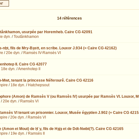
14
références
utânkhamon, usurpée par Horemheb. Caire CG 42091
e dyn.
/
Toutânkhamon
-nḫt, fils de Mry-Bȝstt, en scribe. Louxor J.934 (= Caire CG 42162)
re
/
20e dyn.
/
Ramsès IV-Ramsès VI
nhotep II. Caire CG 42077
/
18e dyn.
/
Amenhotep II
n-Mwt, tenant la princesse Néferourê. Caire CG 42116
pire
/
18e dyn.
/
Hatchepsout
ophore (Amon) de Ramsès V (ou Ramsès IV) usurpée par Ramsès VI. Louxor, Mu
/
20e dyn.
/
Ramsès VI
amsès VI tenant un prisonnier. Louxor, Musée égyptien J.902 (= Caire CG 4215
pire
/
20e dyn.
/
Ramsès VI
(Amon et Mout) de Ḫʿy, fils de Hȝjȝ et de Ddt-Nwbt(?). Caire CG 42165
pire
/
19e dyn.
/
Ramsès II