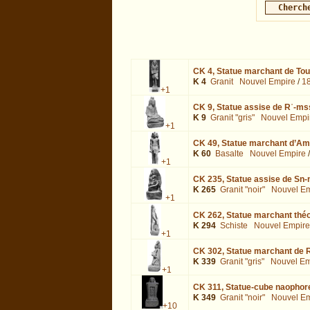
CK 4,
Statue marchant de To
K 4
Granit
Nouvel Empire
/
18
+1
CK 9,
Statue assise de Rʿ-mss
K 9
Granit "gris"
Nouvel Empi
+1
CK 49,
Statue marchant d’Ame
K 60
Basalte
Nouvel Empire
+1
CK 235,
Statue assise de Sn-
K 265
Granit "noir"
Nouvel Em
+1
CK 262,
Statue marchant thé
K 294
Schiste
Nouvel Empire
+1
CK 302,
Statue marchant de R
K 339
Granit "gris"
Nouvel Em
+1
CK 311,
Statue-cube naophore 
K 349
Granit "noir"
Nouvel Em
+10