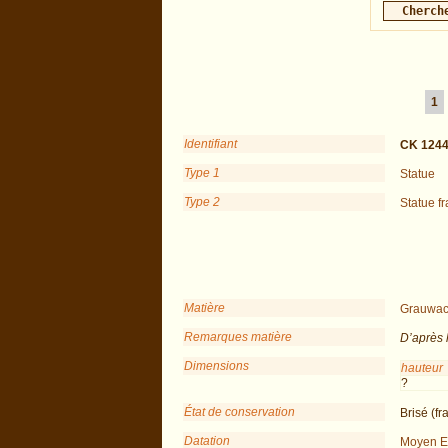
1
Identifiant
CK 1244
Type 1
Statue
Type 2
Statue f
Matière
Grauwa
Remarques matière
D’après 
Dimensions
hauteur
?
État de conservation
Brisé (fr
Datation
Moyen E