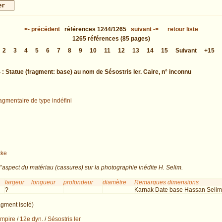
<-
précédent
références
1244/1265
suivant
->
retour liste
1265
références
(85 pages)
2
3
4
5
6
7
8
9
10
11
12
13
14
15
Suivant
+15
 :
Statue (fragment: base) au nom de Sésostris Ier. Caire, n° inconnu
ragmentaire de type indéfini
cke
l’aspect du matériau (cassures) sur la photographie inédite H. Selim.
largeur
longueur
profondeur
diamètre
Remarques dimensions
?
Karnak Date base Hassan Selim
agment isolé)
mpire
/
12e dyn.
/
Sésostris Ier