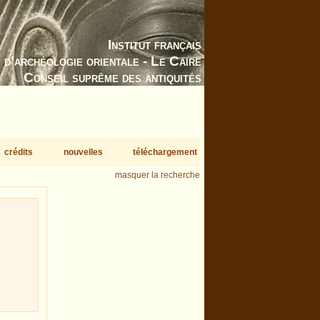
Institut français
d’archéologie orientale - Le Caire
Conseil suprême des antiquités
crédits
nouvelles
téléchargement
masquer la recherche