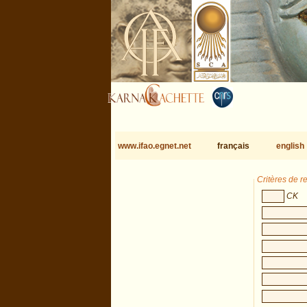
www.ifao.egnet.net
français
english
Critères de 
CK