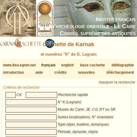
Institut français
d’archéologie orientale - Le Caire
Conseil suprême des antiquités
Cachette de Karnak
et numéros "K" de G. Legrain
www.ifao.egnet.net
français
english
base cachette
bibliographie
introduction
aide
crédits
nouvelles
téléchargement
masquer la recherche
Critères de recherche
CK
Recherche rapide
N° K (Legrain)
Musée du Caire: JE, CG, RT ou SR
Autres localisations, N° inventaire
Type objet, matière, remarques
Période, dynastie, règne