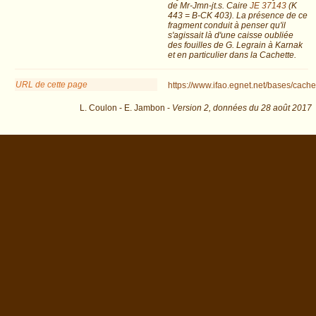
de Mr-Jmn-jt.s. Caire
JE 37143
(K
443 = B-CK 403). La présence de ce
fragment conduit à penser qu'il
s'agissait là d'une caisse oubliée
des fouilles de G. Legrain à Karnak
et en particulier dans la Cachette.
URL de cette page
https://www.ifao.egnet.net/bases/cach
L. Coulon - E. Jambon -
Version 2,
données du
28 août 2017
&os=1234 : exécutée en 0.016045 s.