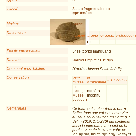
Statue
Type 2
Statue fragmentaire de
type indéfini
Matière
Granit
Dimensions
hauteur
largeur
longueur
profondeur
7.5
10
État de conservation
Brisé (corps manquant)
Datation
Nouvel Empire
/
18e dyn.
Commentaires datation
D’après Hassan Selim (inédit).
Conservation
Ville,
N°
JE
CG
RT
SR
musée
d'inventaire
Le
Caire,
numéro
Musée
inconnu
égyptien
Remarques
Ce fragment a été retrouvé par H.
Selim dans une caisse conservée
au sous-sol du Musée du Caire (Cf.
Selim:2010, 275-276) qui contenait
aussi le morceau manquant de la
partie avant de la statue-cube de
ʿnḫ-pȝ-ẖrd, fils de Kȝp.f-ḥȝ[-Ḫnsw] et