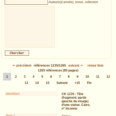
Auteur(s)(:année), revue, collection
<-
précédent
références
1235/1265
suivant
->
retour liste
1265
références
(85 pages)
1
2
3
4
5
6
7
8
9
10
11
12
13
14
15
Suivant
+15
Fin
Identifiant
CK 1235 :
Tête
(fragment: partie
gauche du visage)
d’une statue. Caire,
n° inconnu
Type 1