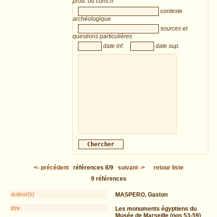
prod. ou cons.n
contexte
archéologique
sources et
questions particulières
date inf.
date sup.
<-
précédent
références
8/9
suivant
->
retour liste
9
références
auteur(s)
MASPERO, Gaston
titre
Les monuments égyptiens du
Musée de Marseille (nos 53-59)