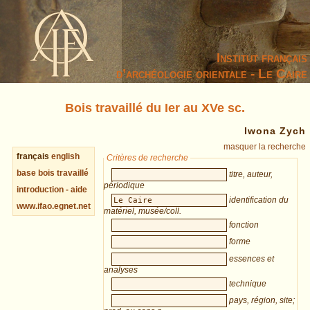
Institut français
d’archéologie orientale - Le Caire
Bois travaillé du Ier au XVe sc.
Iwona Zych
masquer la recherche
français
english
Critères de recherche
base bois travaillé
titre, auteur,
périodique
introduction - aide
identification du
www.ifao.egnet.net
matériel, musée/coll.
fonction
forme
essences et
analyses
technique
pays, région, site;