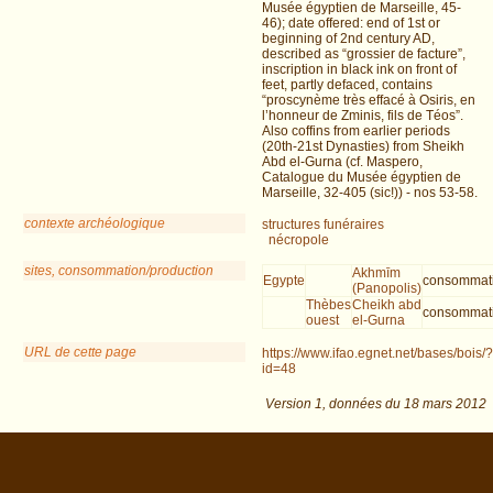
Musée égyptien de Marseille, 45-
46); date offered: end of 1st or
beginning of 2nd century AD,
described as “grossier de facture”,
inscription in black ink on front of
feet, partly defaced, contains
“proscynème très effacé à Osiris, en
l’honneur de Zminis, fils de Téos”.
Also coffins from earlier periods
(20th-21st Dynasties) from Sheikh
Abd el-Gurna (cf. Maspero,
Catalogue du Musée égyptien de
Marseille, 32-405 (sic!)) - nos 53-58.
contexte archéologique
structures funéraires
nécropole
sites, consommation/production
Akhmīm
Egypte
consommat
(Panopolis)
Thèbes
Cheikh abd
consommat
ouest
el-Gurna
URL de cette page
https://www.ifao.egnet.net/bases/bois/?
id=48
Version 1,
données du
18 mars 2012