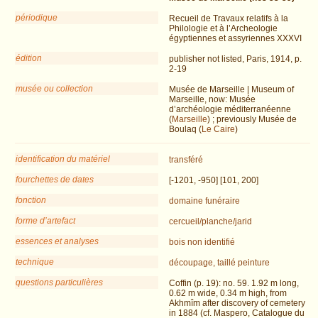
périodique
Recueil de Travaux relatifs à la
Philologie et à l’Archeologie
égyptiennes et assyriennes XXXVI
édition
publisher not listed, Paris, 1914, p.
2-19
musée ou collection
Musée de Marseille | Museum of
Marseille, now: Musée
d’archéologie méditerranéenne
(
Marseille
) ; previously Musée de
Boulaq (
Le Caire
)
identification du matériel
transféré
fourchettes de dates
[-1201, -950] [101, 200]
fonction
domaine funéraire
forme d’artefact
cercueil/planche/jarid
essences et analyses
bois non identifié
technique
découpage, taillé
peinture
questions particulières
Coffin (p. 19): no. 59. 1.92 m long,
0.62 m wide, 0.34 m high, from
Akhmîm after discovery of cemetery
in 1884 (cf. Maspero, Catalogue du