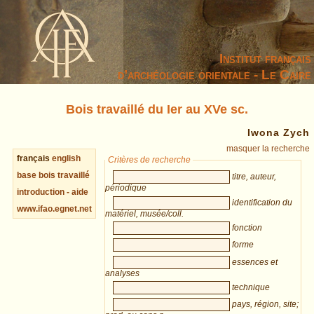
Institut français
d’archéologie orientale - Le Caire
Bois travaillé du Ier au XVe sc.
Iwona Zych
masquer la recherche
français
english
Critères de recherche
base bois travaillé
titre, auteur,
périodique
introduction - aide
identification du
www.ifao.egnet.net
matériel, musée/coll.
fonction
forme
essences et
analyses
technique
pays, région, site;