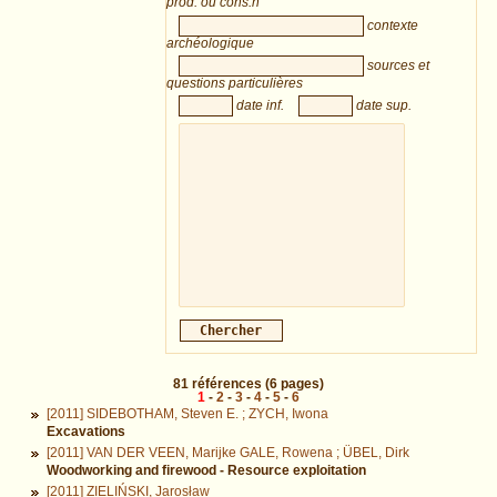
prod. ou cons.n
contexte
archéologique
sources et
questions particulières
date inf.
date sup.
81
références
(6 pages)
1
-
2
-
3
-
4
-
5
-
6
[2011] SIDEBOTHAM, Steven E. ; ZYCH, Iwona
Excavations
[2011] VAN DER VEEN, Marijke GALE, Rowena ; ÜBEL, Dirk
Woodworking and firewood - Resource exploitation
[2011] ZIELIŃSKI, Jarosław