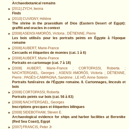
Archaeobotanical remains
[2011] ZYCH, Iwona
Finds
[2010] CUVIGNY, Hélène
The shrine in the praesidium of Dios (Eastern Desert of Egypt):
graffiti and oracles in context
[2008] ASENSI AMORÓS, Victoria ; DÉTIENNE, Pierre
Les bois utilisés pour les portraits peints en Égypte à l’époque
romaine
[2008] AUBERT, Marie-France
Cercueils et étiquettes de momies (cat. 1 à 6)
[2008] AUBERT, Marie-France
Portraits en cartonnage (cat. 7 à 18)
[2008] AUBERT, Marie-France ; CORTOPASSI, Roberta ;
NACHTERGAEL, Georges ; ASENSI AMORÓS, Victoria ; DÉTIENNE,
Pierre ; PAGÈS-CAMPAGNA, Sandrine ; LE HÔ, Anne-Solenn
Portraits funéraires de l’Égypte romaine. II. Cartonnages, linceuls et
bois
[2008] CORTOPASSI, Roberta
Portraits peints sur bois (cat. 56 à 83)
[2008] NACHTERGAEL, Georges
Inscriptions grecques et étiquettes bilingues
[2008] SIDEBOTHAM, Steven E.
Archaeological evidence for ships and harbor facilities at Berenike
(Red Sea Coast), Egypt
[2007] FRANCIS, Peter Jr