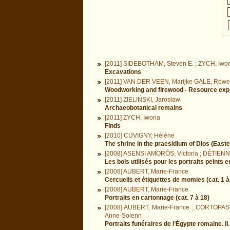
[2011] SIDEBOTHAM, Steven E. ; ZYCH, Iwo
Excavations
[2011] VAN DER VEEN, Marijke GALE, Rowen
Woodworking and firewood - Resource expl
[2011] ZIELIŃSKI, Jarosław
Archaeobotanical remains
[2011] ZYCH, Iwona
Finds
[2010] CUVIGNY, Hélène
The shrine in the praesidium of Dios (Easter
[2008] ASENSI AMORÓS, Victoria ; DÉTIENNE
Les bois utilisés pour les portraits peints
[2008] AUBERT, Marie-France
Cercueils et étiquettes de momies (cat. 1 à
[2008] AUBERT, Marie-France
Portraits en cartonnage (cat. 7 à 18)
[2008] AUBERT, Marie-France ; CORTOPAS
Anne-Solenn
Portraits funéraires de l’Égypte romaine. II