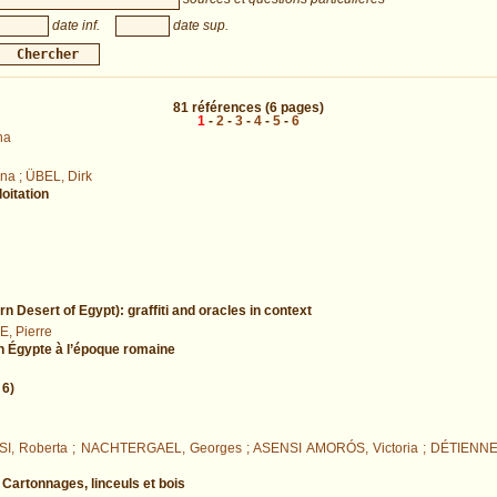
date inf.
date sup.
81
références
(6 pages)
1
-
2
-
3
-
4
-
5
-
6
na
a ; ÜBEL, Dirk
oitation
n Desert of Egypt): graffiti and oracles in context
, Pierre
 en Égypte à l’époque romaine
 6)
SI, Roberta ; NACHTERGAEL, Georges ; ASENSI AMORÓS, Victoria ; DÉTIENNE
. Cartonnages, linceuls et bois