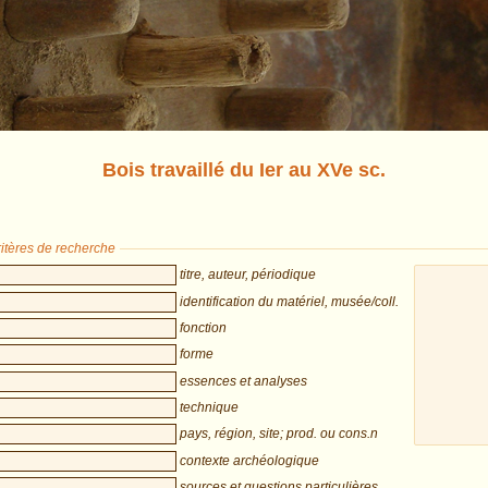
Bois travaillé du Ier au XVe sc.
itères de recherche
titre, auteur, périodique
identification du matériel, musée/coll.
fonction
forme
essences et analyses
technique
pays, région, site; prod. ou cons.n
contexte archéologique
sources et questions particulières