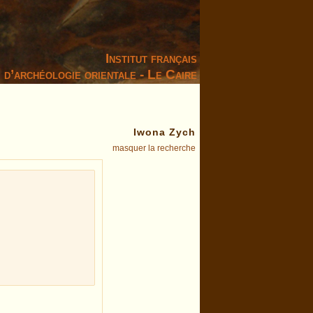
Institut français
d’archéologie orientale - Le Caire
Iwona Zych
masquer la recherche