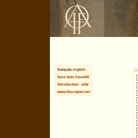
français
english
Cr
base bois travaillé
introduction - aide
www.ifao.egnet.net