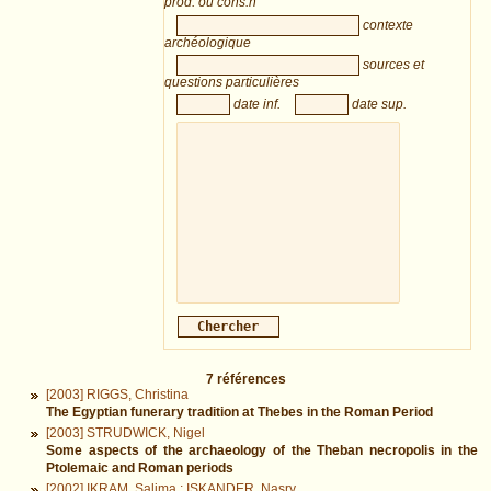
prod. ou cons.n
contexte
archéologique
sources et
questions particulières
date inf.
date sup.
7
références
[2003] RIGGS, Christina
The Egyptian funerary tradition at Thebes in the Roman Period
[2003] STRUDWICK, Nigel
Some aspects of the archaeology of the Theban necropolis in the
Ptolemaic and Roman periods
[2002] IKRAM, Salima ; ISKANDER, Nasry