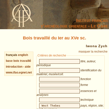
Institut français
d’archéologie orientale - Le Caire
Bois travaillé du Ier au XVe sc.
Iwona Zych
masquer la recherche
français
english
Critères de recherche
base bois travaillé
titre, auteur,
périodique
introduction - aide
identification du
www.ifao.egnet.net
matériel, musée/coll.
fonction
forme
essences et
analyses
technique
pays, région, site;