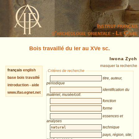
Institut français
d’archéologie orientale - Le Caire
Bois travaillé du Ier au XVe sc.
Iwona Zych
masquer la recherche
français
english
Critères de recherche
base bois travaillé
titre, auteur,
périodique
introduction - aide
identification du
www.ifao.egnet.net
matériel, musée/coll.
fonction
forme
essences et
analyses
technique
pays, région, site;