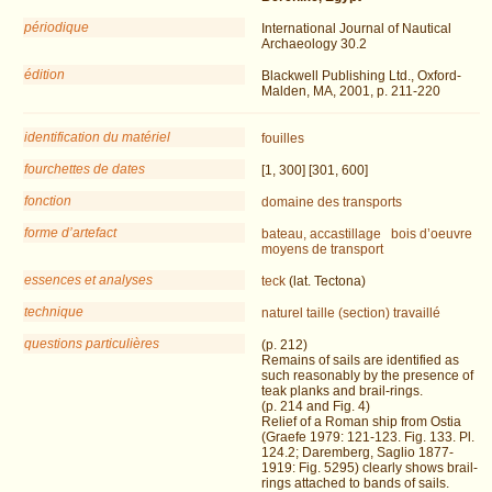
périodique
International Journal of Nautical
Archaeology 30.2
édition
Blackwell Publishing Ltd., Oxford-
Malden, MA, 2001, p. 211-220
identification du matériel
fouilles
fourchettes de dates
[1, 300] [301, 600]
fonction
domaine des transports
forme d’artefact
bateau, accastillage
bois d’oeuvre
moyens de transport
essences et analyses
teck
(lat. Tectona)
technique
naturel
taille (section)
travaillé
questions particulières
(p. 212)
Remains of sails are identified as
such reasonably by the presence of
teak planks and brail-rings.
(p. 214 and Fig. 4)
Relief of a Roman ship from Ostia
(Graefe 1979: 121-123. Fig. 133. Pl.
124.2; Daremberg, Saglio 1877-
1919: Fig. 5295) clearly shows brail-
rings attached to bands of sails.