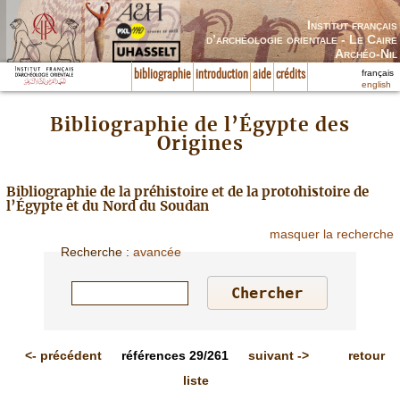
Institut français
d’archéologie orientale - Le Caire
Archéo-Nil
français
bibliographie
introduction
aide
crédits
english
Bibliographie de l’Égypte des
Origines
Bibliographie de la préhistoire et de la protohistoire de
l’Égypte et du Nord du Soudan
masquer la recherche
Recherche
:
avancée
<-
précédent
références
29/261
suivant
->
retour
liste