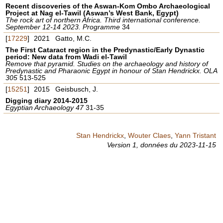
Recent discoveries of the Aswan-Kom Ombo Archaeological
Project at Nag el-Tawil (Aswan’s West Bank, Egypt)
The rock art of northern Africa. Third international conference.
September 12-14 2023. Programme
34
[
17229
]
2021
Gatto, M.C.
The First Cataract region in the Predynastic/Early Dynastic
period: New data from Wadi el-Tawil
Remove that pyramid. Studies on the archaeology and history of
Predynastic and Pharaonic Egypt in honour of Stan Hendrickx. OLA
305
513-525
[
15251
]
2015
Geisbusch, J.
Digging diary 2014-2015
Egyptian Archaeology 47
31-35
Stan Hendrickx
,
Wouter Claes
,
Yann Tristant
Version 1,
données du
2023-11-15