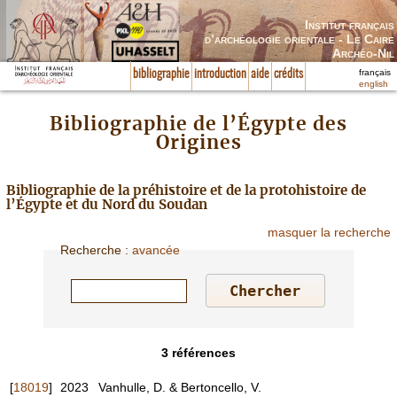
Institut français
d’archéologie orientale - Le Caire
Archéo-Nil
français
bibliographie
introduction
aide
crédits
english
Bibliographie de l’Égypte des
Origines
Bibliographie de la préhistoire et de la protohistoire de
l’Égypte et du Nord du Soudan
masquer la recherche
Recherche
:
avancée
3
références
[
18019
]
2023
Vanhulle, D. & Bertoncello, V.