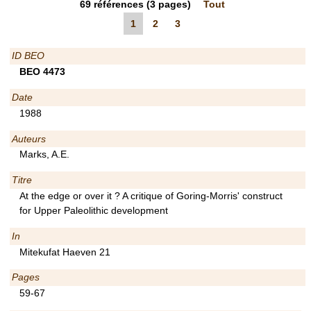
69
références
(3 pages)
Tout
1
2
3
ID BEO
BEO 4473
Date
1988
Auteurs
Marks, A.E.
Titre
At the edge or over it ? A critique of Goring-Morris' construct
for Upper Paleolithic development
In
Mitekufat Haeven 21
Pages
59-67