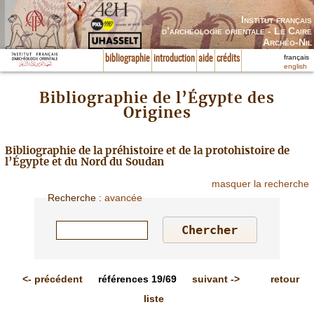
Institut français
d’archéologie orientale - Le Caire
Archéo-Nil
français
bibliographie
introduction
aide
crédits
english
Bibliographie de l’Égypte des
Origines
Bibliographie de la préhistoire et de la protohistoire de
l’Égypte et du Nord du Soudan
masquer la recherche
Recherche
:
avancée
<-
précédent
références
19/69
suivant
->
retour
liste