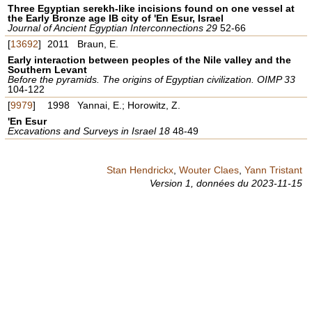
Three Egyptian serekh-like incisions found on one vessel at
the Early Bronze age IB city of 'En Esur, Israel
Journal of Ancient Egyptian Interconnections 29
52-66
[
13692
]
2011
Braun, E.
Early interaction between peoples of the Nile valley and the
Southern Levant
Before the pyramids. The origins of Egyptian civilization. OIMP 33
104-122
[
9979
]
1998
Yannai, E.; Horowitz, Z.
'En Esur
Excavations and Surveys in Israel 18
48-49
Stan Hendrickx
,
Wouter Claes
,
Yann Tristant
Version 1,
données du
2023-11-15