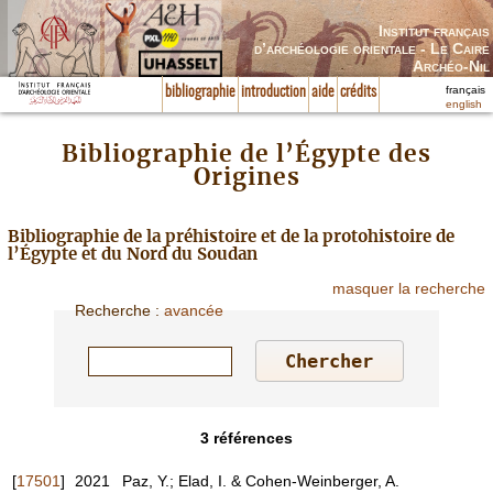
Institut français
d’archéologie orientale - Le Caire
Archéo-Nil
français
bibliographie
introduction
aide
crédits
english
Bibliographie de l’Égypte des
Origines
Bibliographie de la préhistoire et de la protohistoire de
l’Égypte et du Nord du Soudan
masquer la recherche
Recherche
:
avancée
3
références
[
17501
]
2021
Paz, Y.; Elad, I. & Cohen-Weinberger, A.